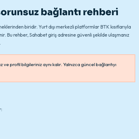
orunsuz bağlantı rehberi
klerinden biridir. Yurt dışı merkezli platformlar BTK kısıtlarıyla
nir. Bu rehber, Sahabet giriş adresine güvenli şekilde ulaşmanız
.
ve profil bilgileriniz aynı kalır. Yalnızca güncel bağlantıyı
r: