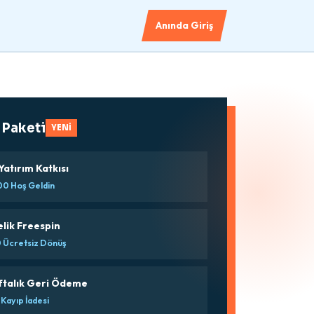
Anında Giriş
 Paketi
YENİ
 Yatırım Katkısı
0 Hoş Geldin
lik Freespin
 Ücretsiz Dönüş
ftalık Geri Ödeme
 Kayıp İadesi