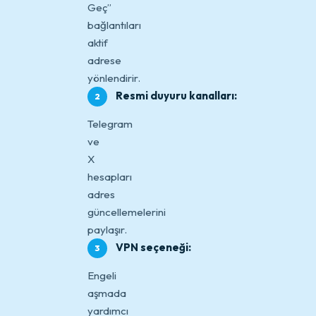
Geç”
bağlantıları
aktif
adrese
yönlendirir.
Resmi duyuru kanalları:
Telegram
ve
X
hesapları
adres
güncellemelerini
paylaşır.
VPN seçeneği:
Engeli
aşmada
yardımcı