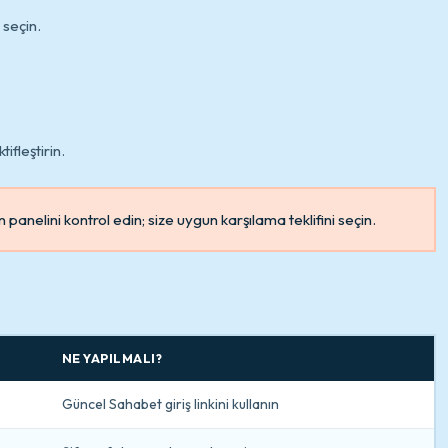
 seçin.
fleştirin.
nelini kontrol edin; size uygun karşılama teklifini seçin.
NE YAPILMALI?
Güncel Sahabet giriş linkini kullanın