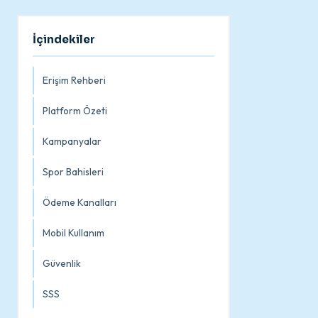
İçindekiler
Erişim Rehberi
Platform Özeti
Kampanyalar
Spor Bahisleri
Ödeme Kanalları
Mobil Kullanım
Güvenlik
SSS