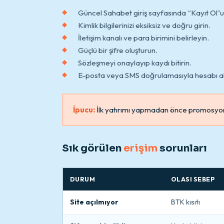
Güncel Sahabet giriş sayfasında “Kayıt Ol”u
Kimlik bilgilerinizi eksiksiz ve doğru girin.
İletişim kanalı ve para birimini belirleyin.
Güçlü bir şifre oluşturun.
Sözleşmeyi onaylayıp kaydı bitirin.
E-posta veya SMS doğrulamasıyla hesabı akti
İpucu:
İlk yatırımı yapmadan önce promosyon pa
Sık görülen
erişim
sorunları
DURUM
OLASI SEBEP
Site açılmıyor
BTK kısıtı