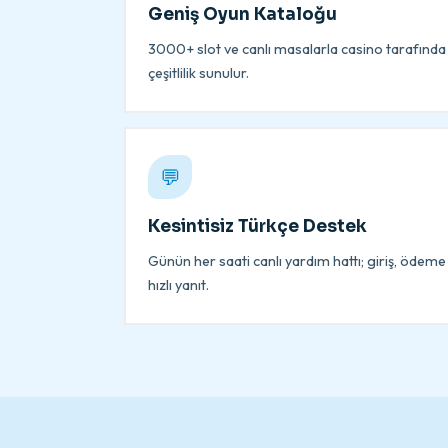
Geniş Oyun Kataloğu
3000+ slot ve canlı masalarla casino tarafında
çeşitlilik sunulur.
💬
Kesintisiz Türkçe Destek
Günün her saati canlı yardım hattı; giriş, öde
hızlı yanıt.