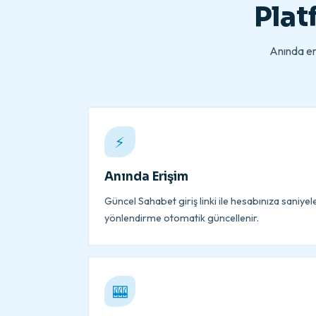
Plat
Anında er
⚡
Anında Erişim
Güncel Sahabet giriş linki ile hesabınıza saniyel
yönlendirme otomatik güncellenir.
🎰