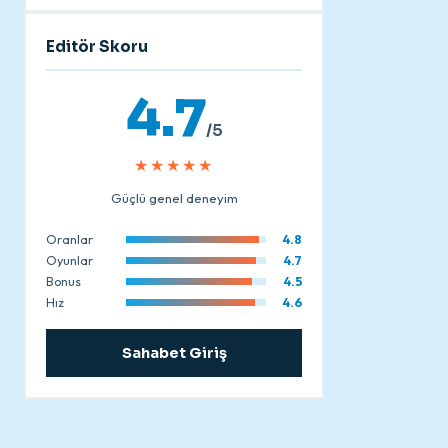
Editör Skoru
4.7
/5
★★★★★
Güçlü genel deneyim
Oranlar
4.8
Oyunlar
4.7
Bonus
4.5
Hız
4.6
Sahabet Giriş