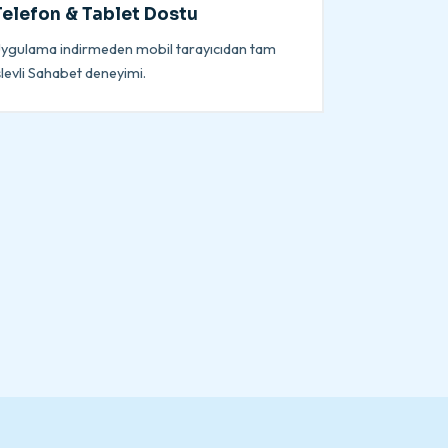
Telefon & Tablet Dostu
ygulama indirmeden mobil tarayıcıdan tam
şlevli Sahabet deneyimi.