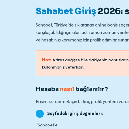
Sahabet Giriş
2026: s
Sahabet, Türkiye'de sık aranan online bahis seçene
karşılaşabildiği için alan adı zaman zaman yenile
ve hesabınızı korumanız için pratik adımlar sunar
Not:
Adres değişse bile bakiyeniz, bonuslarınız 
kullanmanız yeterlidir.
Hesaba
nasıl
bağlanılır?
Erişimi sürdürmek için birkaç pratik yöntem vardı
Sayfadaki giriş düğmeleri:
“Sahabet'e