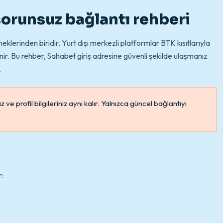
orunsuz bağlantı rehberi
klerinden biridir. Yurt dışı merkezli platformlar BTK kısıtlarıyla
nir. Bu rehber, Sahabet giriş adresine güvenli şekilde ulaşmanız
.
ve profil bilgileriniz aynı kalır. Yalnızca güncel bağlantıyı
r: