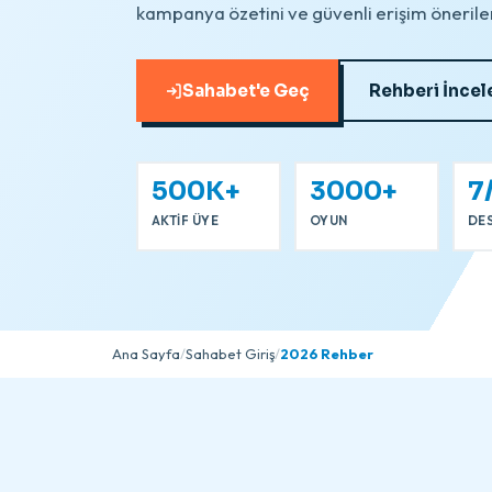
kampanya özetini ve güvenli erişim önerileri
Sahabet'e Geç
Rehberi İncel
500K+
3000+
7
AKTIF ÜYE
OYUN
DE
Ana Sayfa
/
Sahabet Giriş
/
2026 Rehber