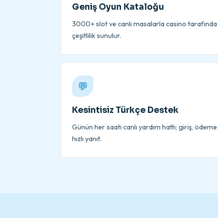
Geniş Oyun Kataloğu
3000+ slot ve canlı masalarla casino tarafında
çeşitlilik sunulur.
💬
Kesintisiz Türkçe Destek
Günün her saati canlı yardım hattı; giriş, öde
hızlı yanıt.