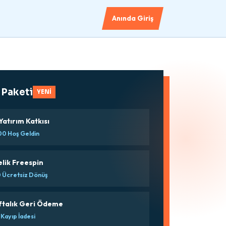
Anında Giriş
 Paketi
YENİ
 Yatırım Katkısı
0 Hoş Geldin
lik Freespin
 Ücretsiz Dönüş
ftalık Geri Ödeme
 Kayıp İadesi