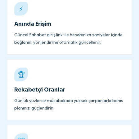
⚡
Anında Erişim
Güncel Sahabet giriş linki ile hesabınıza saniyeler içinde
bağlanın; yönlendirme otomatik güncellenir.
🏆
Rekabetçi Oranlar
Günlük yüzlerce müsabakada yüksek çarpanlarla bahis
planınızı güçlendirin.