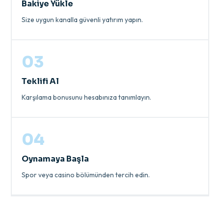
Bakiye Yükle
Size uygun kanalla güvenli yatırım yapın.
03
Teklifi Al
Karşılama bonusunu hesabınıza tanımlayın.
04
Oynamaya Başla
Spor veya casino bölümünden tercih edin.