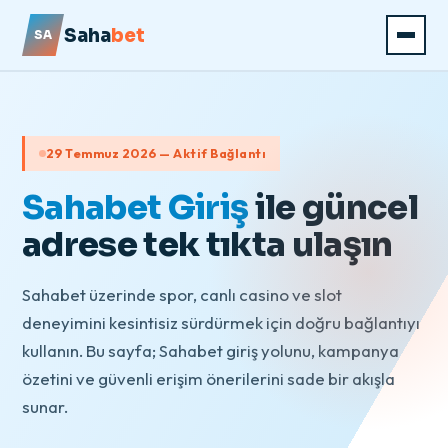
Saha
bet
SA
29 Temmuz 2026 — Aktif Bağlantı
Sahabet Giriş
ile güncel
adrese tek tıkta ulaşın
Sahabet üzerinde spor, canlı casino ve slot
deneyimini kesintisiz sürdürmek için doğru bağlantıyı
kullanın. Bu sayfa; Sahabet giriş yolunu, kampanya
özetini ve güvenli erişim önerilerini sade bir akışla
sunar.