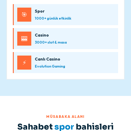
Spor
🎯
1000+ günlük etkinlik
Casino
🎰
3000+ slot & masa
Canlı Casino
⚡
Evolution Gaming
MÜSABAKA ALANI
Sahabet
spor
bahisleri