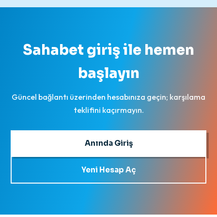
Sahabet giriş ile hemen
başlayın
Güncel bağlantı üzerinden hesabınıza geçin; karşılama
teklifini kaçırmayın.
Anında Giriş
Yeni Hesap Aç