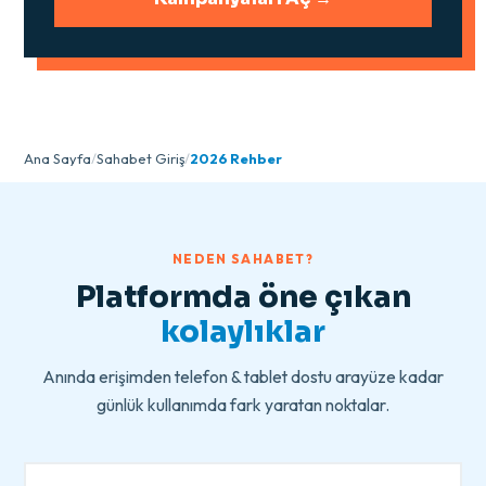
Ana Sayfa
/
Sahabet Giriş
/
2026 Rehber
NEDEN SAHABET?
Platformda öne çıkan
kolaylıklar
Anında erişimden telefon & tablet dostu arayüze kadar
günlük kullanımda fark yaratan noktalar.