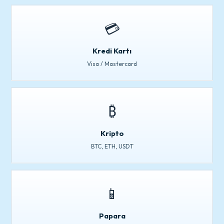
💳
Kredi Kartı
Visa / Mastercard
₿
Kripto
BTC, ETH, USDT
📱
Papara