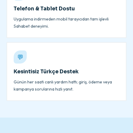
Telefon & Tablet Dostu
Uygulama indirmeden mobil tarayıcıdan tam işlevli
Sahabet deneyimi.
💬
Kesintisiz Türkçe Destek
Günün her saati canlı yardım hattı; giriş, ödeme veya
kampanya sorularına hızlı yanıt.