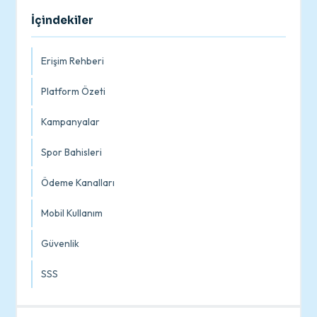
İçindekiler
Erişim Rehberi
Platform Özeti
Kampanyalar
Spor Bahisleri
Ödeme Kanalları
Mobil Kullanım
Güvenlik
SSS