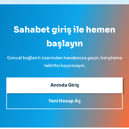
Sahabet giriş ile hemen
başlayın
Güncel bağlantı üzerinden hesabınıza geçin; karşılama
teklifini kaçırmayın.
Anında Giriş
Yeni Hesap Aç