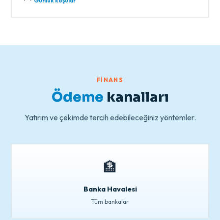
Günlük koşular
FINANS
Ödeme
kanalları
Yatırım ve çekimde tercih edebileceğiniz yöntemler.
🏦
Banka Havalesi
Tüm bankalar