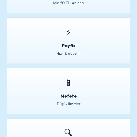
Min 50 TL · Anında
⚡
Payfix
Hızlı & güvenli
📱
Mefete
Düşük limitler
🔍