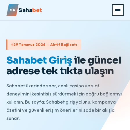
Saha
bet
SA
29 Temmuz 2026 — Aktif Bağlantı
Sahabet Giriş
ile güncel
adrese tek tıkta ulaşın
Sahabet üzerinde spor, canlı casino ve slot
deneyimini kesintisiz sürdürmek için doğru bağlantıyı
kullanın. Bu sayfa; Sahabet giriş yolunu, kampanya
özetini ve güvenli erişim önerilerini sade bir akışla
sunar.