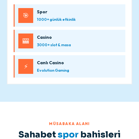
Spor
🎯
1000+ günlük etkinlik
Casino
🎰
3000+ slot & masa
Canlı Casino
⚡
Evolution Gaming
MÜSABAKA ALANI
Sahabet
spor
bahisleri