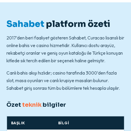
Sahabet
platform özeti
2017’den beri faaliyet gösteren Sahabet, Curacao lisanslı bir
online bahis ve casino hizmetidir. Kullanıcı dostu arayüz,
rekabetçi oranlar ve geniş oyun kataloğu ile Türkçe konuşan
kitlede sık tercih edilen bir seçenek haline gelmiştir.
Canlı bahis akışı hızlıdır; casino tarafında 3000’den fazla
slot, masa oyunları ve canlı krupiye masaları bulunur.
Sahabet giriş sonrası tüm bu bölümlere tek hesapla ulaşılır.
Özet
teknik
bilgiler
BAŞLIK
BILGI