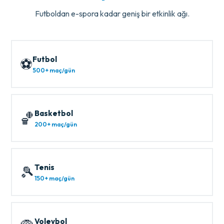
Futboldan e-spora kadar geniş bir etkinlik ağı.
Futbol
⚽
500+ maç/gün
Basketbol
🏀
200+ maç/gün
Tenis
🎾
150+ maç/gün
Voleybol