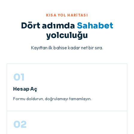
KISA YOL HARITASI
Dört adımda
Sahabet
yolculuğu
Kayıttan ilk bahise kadar net bir sıra.
01
Hesap Aç
Formu doldurun, doğrulamayı tamamlayın.
02