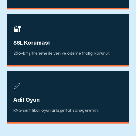
🔐
SSL Koruması
256-bit şifreleme ile veri ve ödeme trafiği korunur.
✅
Adil Oyun
RNG sertifikalı oyunlarla şeffaf sonuç üretimi.