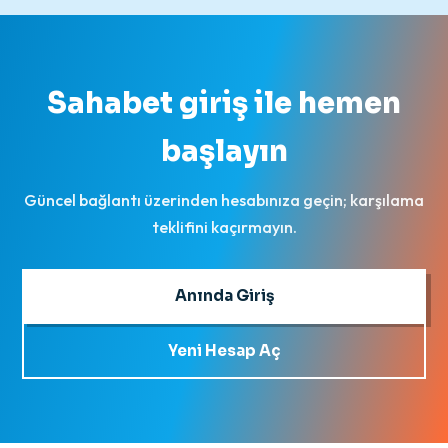
Sahabet giriş ile hemen
başlayın
Güncel bağlantı üzerinden hesabınıza geçin; karşılama
teklifini kaçırmayın.
Anında Giriş
Yeni Hesap Aç