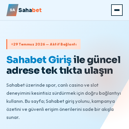
Saha
bet
SA
29 Temmuz 2026 — Aktif Bağlantı
Sahabet Giriş
ile güncel
adrese tek tıkta ulaşın
Sahabet üzerinde spor, canlı casino ve slot
deneyimini kesintisiz sürdürmek için doğru bağlantıyı
kullanın. Bu sayfa; Sahabet giriş yolunu, kampanya
özetini ve güvenli erişim önerilerini sade bir akışla
sunar.