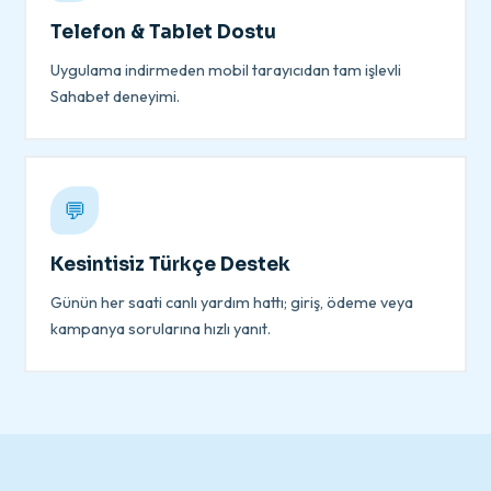
Telefon & Tablet Dostu
Uygulama indirmeden mobil tarayıcıdan tam işlevli
Sahabet deneyimi.
💬
Kesintisiz Türkçe Destek
Günün her saati canlı yardım hattı; giriş, ödeme veya
kampanya sorularına hızlı yanıt.