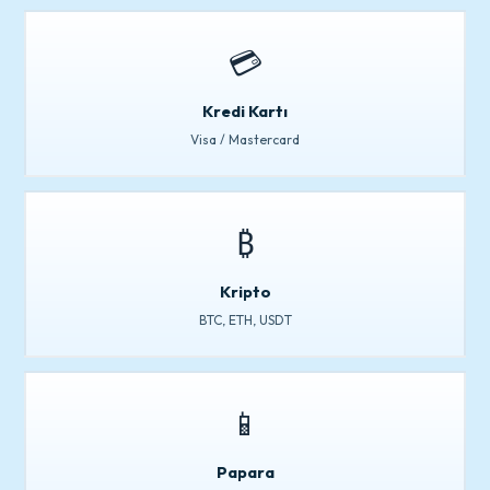
💳
Kredi Kartı
Visa / Mastercard
₿
Kripto
BTC, ETH, USDT
📱
Papara