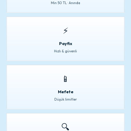
Min 50 TL · Anında
⚡
Payfix
Hızlı & güvenli
📱
Mefete
Düşük limitler
🔍