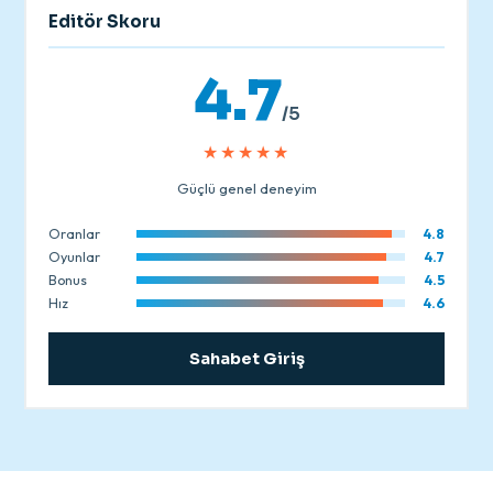
Editör Skoru
4.7
/5
★★★★★
Güçlü genel deneyim
Oranlar
4.8
Oyunlar
4.7
Bonus
4.5
Hız
4.6
Sahabet Giriş