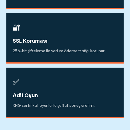
🔐
SSL Koruması
256-bit şifreleme ile veri ve ödeme trafiği korunur.
✅
Adil Oyun
RNG sertifikalı oyunlarla şeffaf sonuç üretimi.