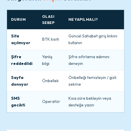
OLASI
DURUM
NE YAPILMALI?
SEBEP
Site
Güncel Sahabet giriş linkini
BTK kısıtı
açılmıyor
kullanın
Şifre
Yanlış
Şifre sıfırlama adımını
reddedildi
bilgi
deneyin
Sayfa
Önbelleği temizleyin / gizli
Önbellek
donuyor
sekme
SMS
Kısa süre bekleyin veya
Operatör
gecikti
desteğe yazın