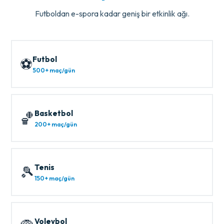
Futboldan e-spora kadar geniş bir etkinlik ağı.
Futbol
⚽
500+ maç/gün
Basketbol
🏀
200+ maç/gün
Tenis
🎾
150+ maç/gün
Voleybol