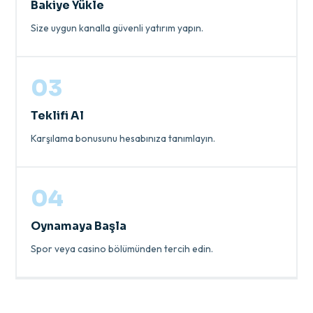
Bakiye Yükle
Size uygun kanalla güvenli yatırım yapın.
03
Teklifi Al
Karşılama bonusunu hesabınıza tanımlayın.
04
Oynamaya Başla
Spor veya casino bölümünden tercih edin.