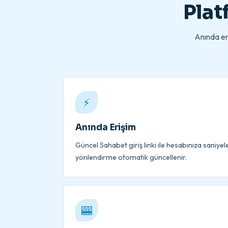
Plat
Anında er
⚡
Anında Erişim
Güncel Sahabet giriş linki ile hesabınıza saniyel
yönlendirme otomatik güncellenir.
🎰