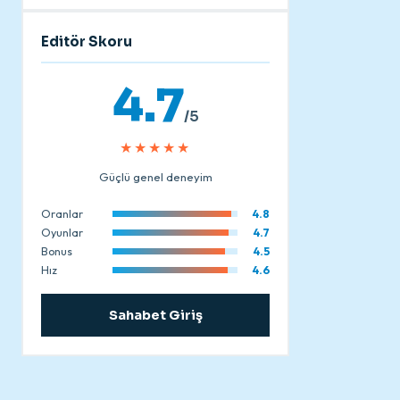
Editör Skoru
4.7
/5
★★★★★
Güçlü genel deneyim
Oranlar
4.8
Oyunlar
4.7
Bonus
4.5
Hız
4.6
Sahabet Giriş