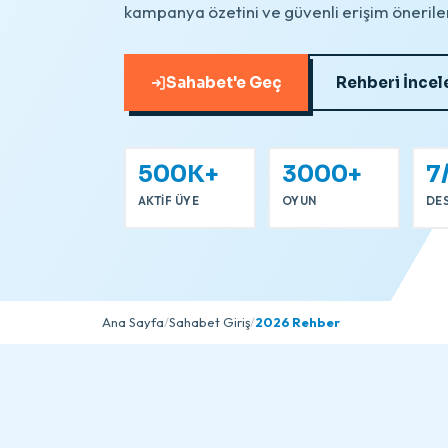
kampanya özetini ve güvenli erişim önerileri
Sahabet'e Geç
Rehberi İncel
500K+
3000+
7
AKTIF ÜYE
OYUN
DE
Ana Sayfa
/
Sahabet Giriş
/
2026 Rehber