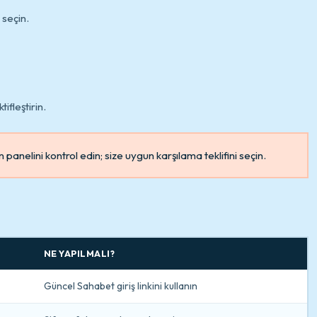
 seçin.
fleştirin.
nelini kontrol edin; size uygun karşılama teklifini seçin.
NE YAPILMALI?
Güncel Sahabet giriş linkini kullanın