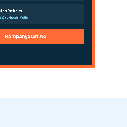
tra Yatırım
 Çevrimsiz Katkı
Kampanyaları Aç →