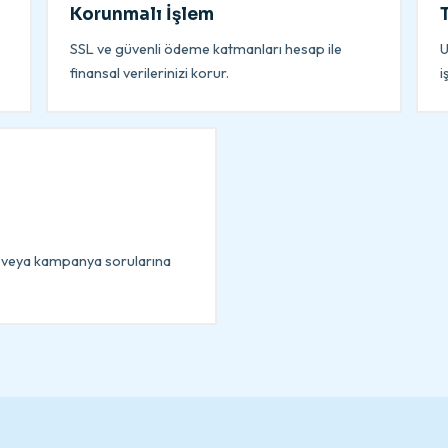
Korunmalı İşlem
SSL ve güvenli ödeme katmanları hesap ile
U
finansal verilerinizi korur.
i
me veya kampanya sorularına