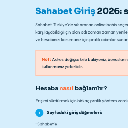
Sahabet Giriş
2026: s
Sahabet, Türkiye'de sık aranan online bahis seçene
karşılaşabildiği için alan adı zaman zaman yenile
ve hesabınızı korumanız için pratik adımlar sunar
Not:
Adres değişse bile bakiyeniz, bonuslarınız 
kullanmanız yeterlidir.
Hesaba
nasıl
bağlanılır?
Erişimi sürdürmek için birkaç pratik yöntem vardı
Sayfadaki giriş düğmeleri:
“Sahabet'e