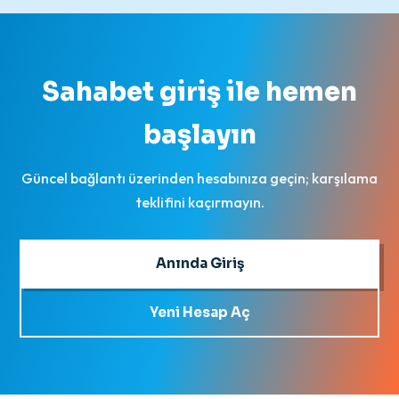
Sahabet giriş ile hemen
başlayın
Güncel bağlantı üzerinden hesabınıza geçin; karşılama
teklifini kaçırmayın.
Anında Giriş
Yeni Hesap Aç