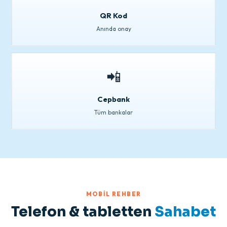
QR Kod
Anında onay
📲
Cepbank
Tüm bankalar
MOBIL REHBER
Telefon & tabletten
Sahabet