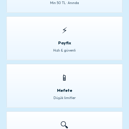
Min 50 TL · Anında
⚡
Payfix
Hızlı & güvenli
📱
Mefete
Düşük limitler
🔍