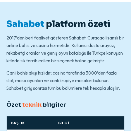
Sahabet
platform özeti
2017’den beri faaliyet gösteren Sahabet, Curacao lisanslı bir
online bahis ve casino hizmetidir. Kullanıcı dostu arayüz,
rekabetçi oranlar ve geniş oyun kataloğu ile Türkçe konuşan
kitlede sık tercih edilen bir seçenek haline gelmiştir.
Canlı bahis akışı hızlıdır; casino tarafında 3000’den fazla
slot, masa oyunları ve canlı krupiye masaları bulunur.
Sahabet giriş sonrası tüm bu bölümlere tek hesapla ulaşılır.
Özet
teknik
bilgiler
BAŞLIK
BILGI