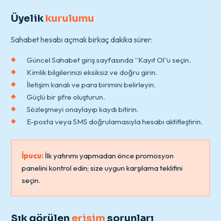
Üyelik
kurulumu
Sahabet hesabı açmak birkaç dakika sürer:
Güncel Sahabet giriş sayfasında “Kayıt Ol”u seçin.
Kimlik bilgilerinizi eksiksiz ve doğru girin.
İletişim kanalı ve para birimini belirleyin.
Güçlü bir şifre oluşturun.
Sözleşmeyi onaylayıp kaydı bitirin.
E-posta veya SMS doğrulamasıyla hesabı aktifleştirin.
İpucu:
İlk yatırımı yapmadan önce promosyon
panelini kontrol edin; size uygun karşılama teklifini
seçin.
Sık görülen
erişim
sorunları