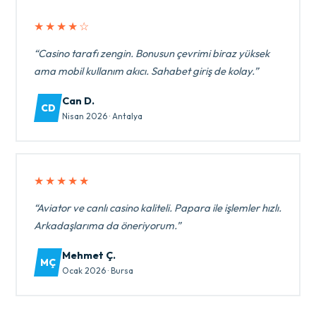
★★★★☆
“Casino tarafı zengin. Bonusun çevrimi biraz yüksek
ama mobil kullanım akıcı. Sahabet giriş de kolay.”
Can D.
CD
Nisan 2026 · Antalya
★★★★★
“Aviator ve canlı casino kaliteli. Papara ile işlemler hızlı.
Arkadaşlarıma da öneriyorum.”
Mehmet Ç.
MÇ
Ocak 2026 · Bursa