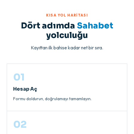
KISA YOL HARITASI
Dört adımda
Sahabet
yolculuğu
Kayıttan ilk bahise kadar net bir sıra.
01
Hesap Aç
Formu doldurun, doğrulamayı tamamlayın.
02