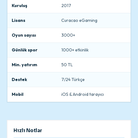
Kuruluş
2017
Lisans
Curacao eGaming
Oyun sayısı
3000+
Günlük spor
1000+ etkinlik
Min. yatırım
50 TL
Destek
7/24 Türkçe
Mobil
iOS & Android tarayıcı
Hızlı Notlar