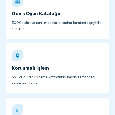
🎰
Geniş Oyun Kataloğu
3000+ slot ve canlı masalarla casino tarafında çeşitlilik
sunulur.
🔒
Korunmalı İşlem
SSL ve güvenli ödeme katmanları hesap ile finansal
verilerinizi korur.
📱