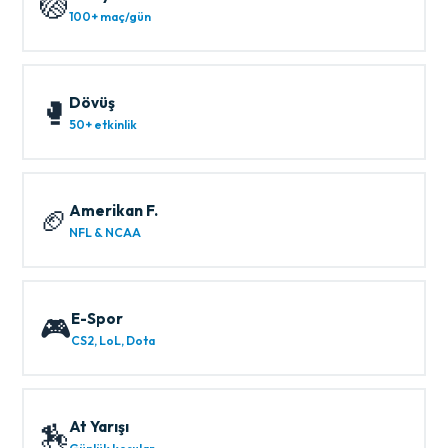
🏐
100+ maç/gün
Dövüş
🥊
50+ etkinlik
Amerikan F.
🏈
NFL & NCAA
E-Spor
🎮
CS2, LoL, Dota
At Yarışı
🏇