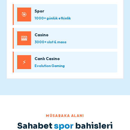
Spor
🎯
1000+ günlük etkinlik
Casino
🎰
3000+ slot & masa
Canlı Casino
⚡
Evolution Gaming
MÜSABAKA ALANI
Sahabet
spor
bahisleri