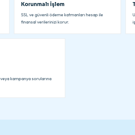
Korunmalı İşlem
SSL ve güvenli ödeme katmanları hesap ile
U
finansal verilerinizi korur.
i
me veya kampanya sorularına