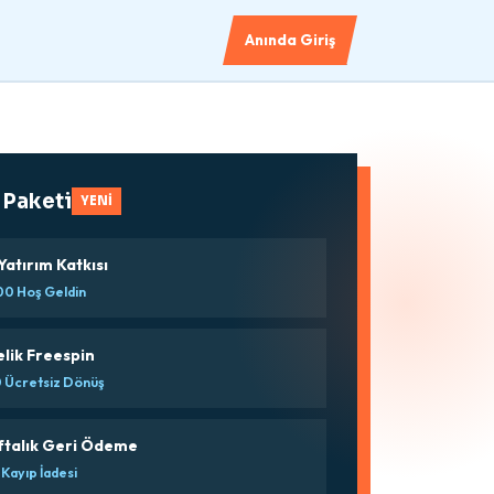
Anında Giriş
 Paketi
YENİ
 Yatırım Katkısı
0 Hoş Geldin
lik Freespin
 Ücretsiz Dönüş
ftalık Geri Ödeme
 Kayıp İadesi