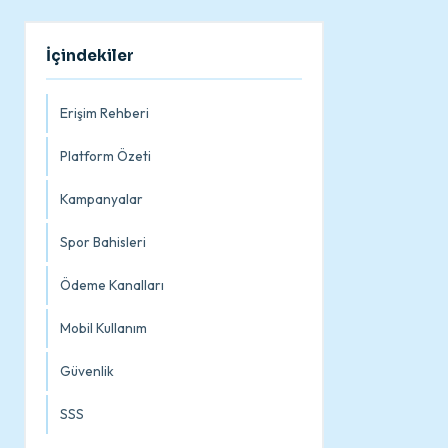
İçindekiler
Erişim Rehberi
Platform Özeti
Kampanyalar
Spor Bahisleri
Ödeme Kanalları
Mobil Kullanım
Güvenlik
SSS