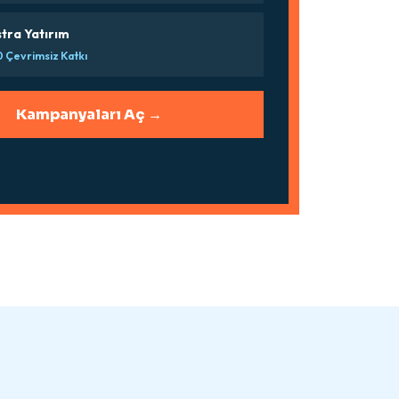
tra Yatırım
 Çevrimsiz Katkı
Kampanyaları Aç →