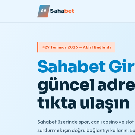
Saha
bet
SA
29 Temmuz 2026 — Aktif Bağlantı
Sahabet Gir
güncel adre
tıkta ulaşın
Sahabet üzerinde spor, canlı casino ve slot
sürdürmek için doğru bağlantıyı kullanın. Bu