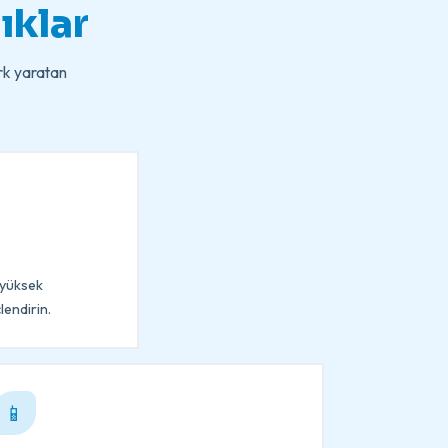
ıklar
rk yaratan
 yüksek
lendirin.
📱