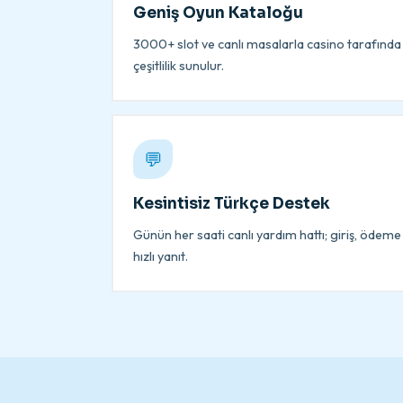
Geniş Oyun Kataloğu
3000+ slot ve canlı masalarla casino tarafında
çeşitlilik sunulur.
💬
Kesintisiz Türkçe Destek
Günün her saati canlı yardım hattı; giriş, öde
hızlı yanıt.