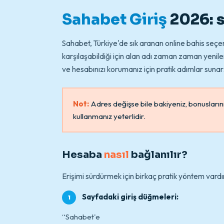
Sahabet Giriş
2026: s
Sahabet, Türkiye'de sık aranan online bahis seçene
karşılaşabildiği için alan adı zaman zaman yenile
ve hesabınızı korumanız için pratik adımlar sunar
Not:
Adres değişse bile bakiyeniz, bonuslarınız 
kullanmanız yeterlidir.
Hesaba
nasıl
bağlanılır?
Erişimi sürdürmek için birkaç pratik yöntem vardı
Sayfadaki giriş düğmeleri:
“Sahabet'e