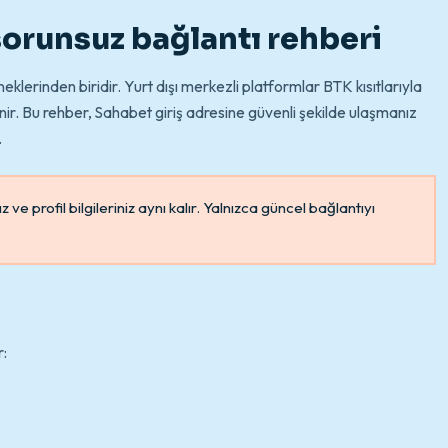
orunsuz bağlantı rehberi
klerinden biridir. Yurt dışı merkezli platformlar BTK kısıtlarıyla
nir. Bu rehber, Sahabet giriş adresine güvenli şekilde ulaşmanız
.
ve profil bilgileriniz aynı kalır. Yalnızca güncel bağlantıyı
r: