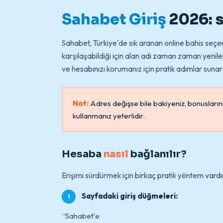
Sahabet Giriş
2026: s
Sahabet, Türkiye'de sık aranan online bahis seçene
karşılaşabildiği için alan adı zaman zaman yenile
ve hesabınızı korumanız için pratik adımlar sunar
Not:
Adres değişse bile bakiyeniz, bonuslarınız 
kullanmanız yeterlidir.
Hesaba
nasıl
bağlanılır?
Erişimi sürdürmek için birkaç pratik yöntem vardı
Sayfadaki giriş düğmeleri:
“Sahabet'e