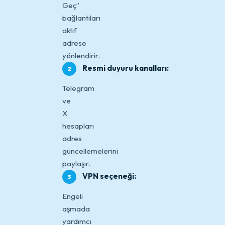
Geç”
bağlantıları
aktif
adrese
yönlendirir.
Resmi duyuru kanalları:
Telegram
ve
X
hesapları
adres
güncellemelerini
paylaşır.
VPN seçeneği:
Engeli
aşmada
yardımcı