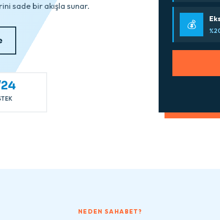
ni sade bir akışla sunar.
Eks
💰
%20
e
/24
STEK
NEDEN SAHABET?