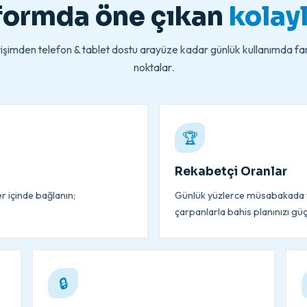
formda öne çıkan
kolayl
işimden telefon & tablet dostu arayüze kadar günlük kullanımda fa
noktalar.
🏆
Rekabetçi Oranlar
er içinde bağlanın;
Günlük yüzlerce müsabakada
çarpanlarla bahis planınızı güç
🔒