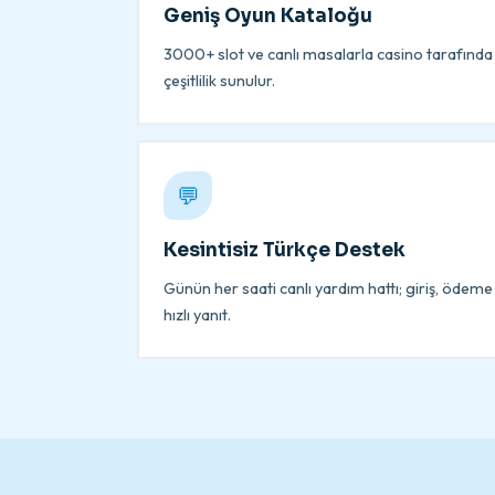
Geniş Oyun Kataloğu
3000+ slot ve canlı masalarla casino tarafında
çeşitlilik sunulur.
💬
Kesintisiz Türkçe Destek
Günün her saati canlı yardım hattı; giriş, öde
hızlı yanıt.