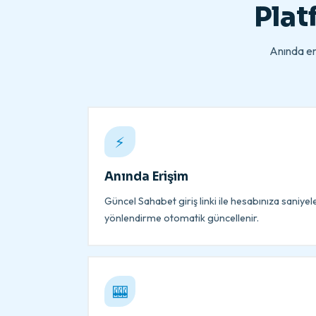
Plat
Anında er
⚡
Anında Erişim
Güncel Sahabet giriş linki ile hesabınıza saniyel
yönlendirme otomatik güncellenir.
🎰