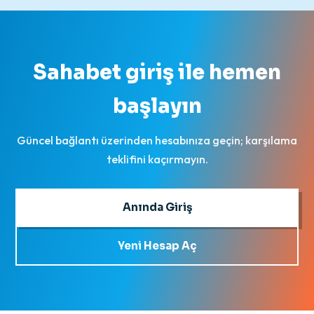
Sahabet giriş ile hemen
başlayın
Güncel bağlantı üzerinden hesabınıza geçin; karşılama
teklifini kaçırmayın.
Anında Giriş
Yeni Hesap Aç