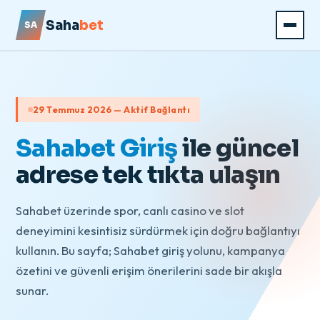
Saha
bet
SA
29 Temmuz 2026 — Aktif Bağlantı
Sahabet Giriş
ile güncel
adrese tek tıkta ulaşın
Sahabet üzerinde spor, canlı casino ve slot
deneyimini kesintisiz sürdürmek için doğru bağlantıyı
kullanın. Bu sayfa; Sahabet giriş yolunu, kampanya
özetini ve güvenli erişim önerilerini sade bir akışla
sunar.