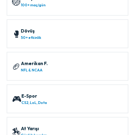
🏐
100+ maç/gün
Dövüş
🥊
50+ etkinlik
Amerikan F.
🏈
NFL & NCAA
E-Spor
🎮
CS2, LoL, Dota
At Yarışı
🏇