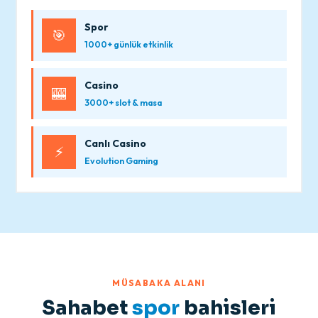
Spor
🎯
1000+ günlük etkinlik
Casino
🎰
3000+ slot & masa
Canlı Casino
⚡
Evolution Gaming
MÜSABAKA ALANI
Sahabet
spor
bahisleri