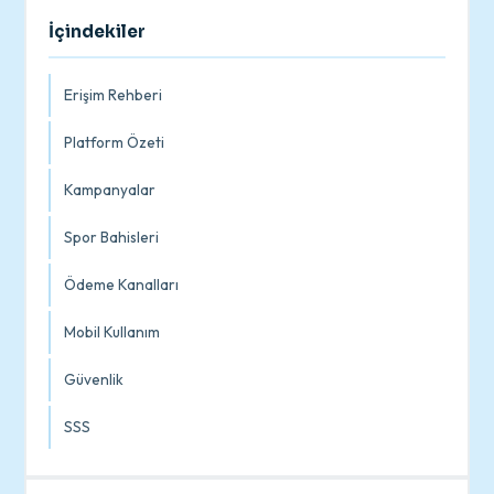
İçindekiler
Erişim Rehberi
Platform Özeti
Kampanyalar
Spor Bahisleri
Ödeme Kanalları
Mobil Kullanım
Güvenlik
SSS