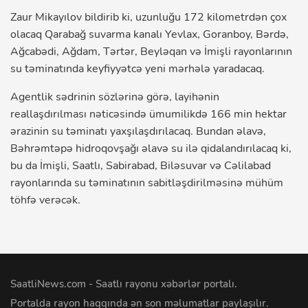
Zaur Mikayılov bildirib ki, uzunluğu 172 kilometrdən çox
olacaq Qarabağ suvarma kanalı Yevlax, Goranboy, Bərdə,
Ağcabədi, Ağdam, Tərtər, Beyləqan və İmişli rayonlarının
su təminatında keyfiyyətcə yeni mərhələ yaradacaq.
Agentlik sədrinin sözlərinə görə, layihənin
reallaşdırılması nəticəsində ümumilikdə 166 min hektar
ərazinin su təminatı yaxşılaşdırılacaq. Bundan əlavə,
Bəhrəmtəpə hidroqovşağı əlavə su ilə qidalandırılacaq ki,
bu da İmişli, Saatlı, Sabirabad, Biləsuvar və Cəlilabad
rayonlarında su təminatının sabitləşdirilməsinə mühüm
töhfə verəcək.
SaatliNews.com - Saatlı rayonu xəbərlər portalı.
Portalda rayon haqqında ən son məlumatlar paylaşılır.