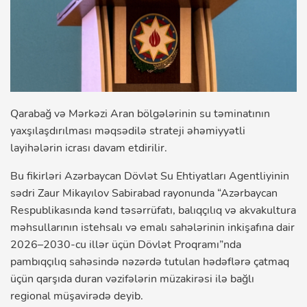
Qarabağ və Mərkəzi Aran bölgələrinin su təminatının
yaxşılaşdırılması məqsədilə strateji əhəmiyyətli
layihələrin icrası davam etdirilir.
Bu fikirləri Azərbaycan Dövlət Su Ehtiyatları Agentliyinin
sədri Zaur Mikayılov Sabirabad rayonunda “Azərbaycan
Respublikasında kənd təsərrüfatı, balıqçılıq və akvakultura
məhsullarının istehsalı və emalı sahələrinin inkişafına dair
2026–2030-cu illər üçün Dövlət Proqramı”nda
pambıqçılıq sahəsində nəzərdə tutulan hədəflərə çatmaq
üçün qarşıda duran vəzifələrin müzakirəsi ilə bağlı
regional müşavirədə deyib.