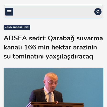
KƏND TƏSƏRRÜFATI
ADSEA sədri: Qarabağ suvarma
kanalı 166 min hektar ərazinin
su təminatını yaxşılaşdıracaq