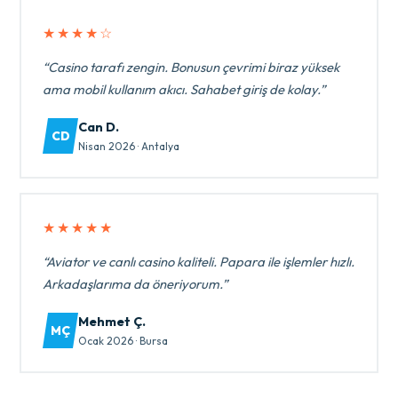
★★★★☆
“Casino tarafı zengin. Bonusun çevrimi biraz yüksek
ama mobil kullanım akıcı. Sahabet giriş de kolay.”
Can D.
CD
Nisan 2026 · Antalya
★★★★★
“Aviator ve canlı casino kaliteli. Papara ile işlemler hızlı.
Arkadaşlarıma da öneriyorum.”
Mehmet Ç.
MÇ
Ocak 2026 · Bursa