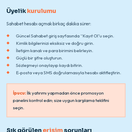
Üyelik
kurulumu
Sahabet hesabı açmak birkaç dakika sürer:
Güncel Sahabet giriş sayfasında “Kayıt Ol”u seçin.
Kimlik bilgilerinizi eksiksiz ve doğru girin.
İletişim kanalı ve para birimini belirleyin.
Güçlü bir şifre oluşturun.
Sözleşmeyi onaylayıp kaydı bitirin.
E-posta veya SMS doğrulamasıyla hesabı aktifleştirin.
İpucu:
İlk yatırımı yapmadan önce promosyon
panelini kontrol edin; size uygun karşılama teklifini
seçin.
Sık görülen
erişim
sorunları