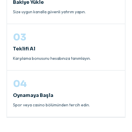
Bakiye Yükle
Size uygun kanalla güvenli yatırım yapın.
03
Teklifi Al
Karşılama bonusunu hesabınıza tanımlayın.
04
Oynamaya Başla
Spor veya casino bölümünden tercih edin.