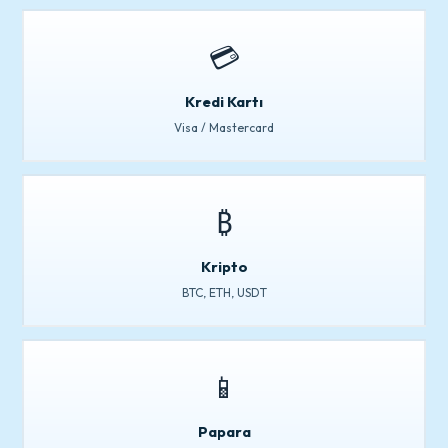
💳
Kredi Kartı
Visa / Mastercard
₿
Kripto
BTC, ETH, USDT
📱
Papara