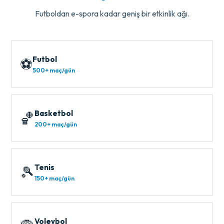
Futboldan e-spora kadar geniş bir etkinlik ağı.
Futbol
⚽
500+ maç/gün
Basketbol
🏀
200+ maç/gün
Tenis
🎾
150+ maç/gün
Voleybol