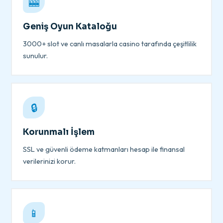
🎰
Geniş Oyun Kataloğu
3000+ slot ve canlı masalarla casino tarafında çeşitlilik
sunulur.
🔒
Korunmalı İşlem
SSL ve güvenli ödeme katmanları hesap ile finansal
verilerinizi korur.
📱