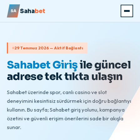
Saha
bet
SA
29 Temmuz 2026 — Aktif Bağlantı
Sahabet Giriş
ile güncel
adrese tek tıkta ulaşın
Sahabet üzerinde spor, canlı casino ve slot
deneyimini kesintisiz sürdürmek için doğru bağlantıyı
kullanın. Bu sayfa; Sahabet giriş yolunu, kampanya
özetini ve güvenli erişim önerilerini sade bir akışla
sunar.