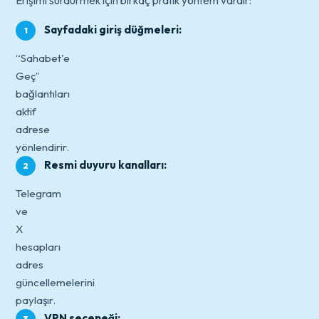
Erişimi sürdürmek için birkaç pratik yöntem vardır:
Sayfadaki giriş düğmeleri:
“Sahabet'e
Geç”
bağlantıları
aktif
adrese
yönlendirir.
Resmi duyuru kanalları:
Telegram
ve
X
hesapları
adres
güncellemelerini
paylaşır.
VPN seçeneği: