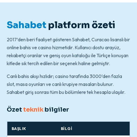
Sahabet
platform özeti
2017’den beri faaliyet gösteren Sahabet, Curacao lisanslı bir
online bahis ve casino hizmetidir. Kullanıcı dostu arayüz,
rekabetçi oranlar ve geniş oyun kataloğu ile Türkçe konuşan
kitlede sık tercih edilen bir seçenek haline gelmiştir.
Canlı bahis akışı hızlıdır; casino tarafında 3000’den fazla
slot, masa oyunları ve canlı krupiye masaları bulunur.
Sahabet giriş sonrası tüm bu bölümlere tek hesapla ulaşılır.
Özet
teknik
bilgiler
BAŞLIK
BILGI