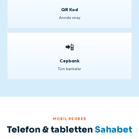
QR Kod
Anında onay
📲
Cepbank
Tüm bankalar
MOBIL REHBER
Telefon & tabletten
Sahabet