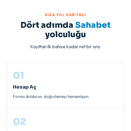
KISA YOL HARITASI
Dört adımda
Sahabet
yolculuğu
Kayıttan ilk bahise kadar net bir sıra.
01
Hesap Aç
Formu doldurun, doğrulamayı tamamlayın.
02