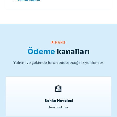
Günlük koşular
FINANS
Ödeme
kanalları
Yatırım ve çekimde tercih edebileceğiniz yöntemler.
🏦
Banka Havalesi
Tüm bankalar