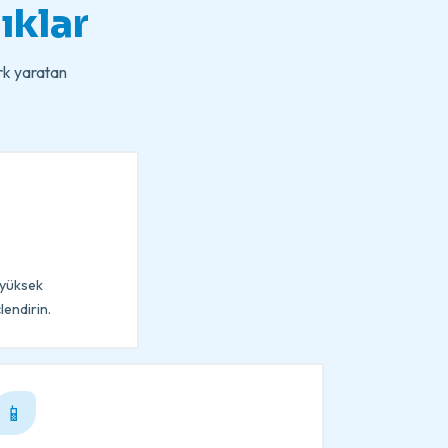
ıklar
rk yaratan
 yüksek
lendirin.
📱