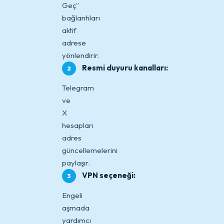
Geç”
bağlantıları
aktif
adrese
yönlendirir.
Resmi duyuru kanalları:
Telegram
ve
X
hesapları
adres
güncellemelerini
paylaşır.
VPN seçeneği:
Engeli
aşmada
yardımcı