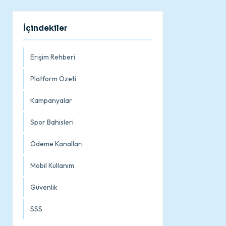
İçindekiler
Erişim Rehberi
Platform Özeti
Kampanyalar
Spor Bahisleri
Ödeme Kanalları
Mobil Kullanım
Güvenlik
SSS