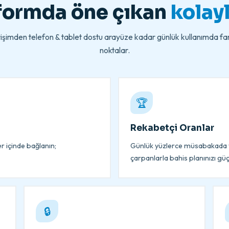
formda öne çıkan
kolayl
işimden telefon & tablet dostu arayüze kadar günlük kullanımda fa
noktalar.
🏆
Rekabetçi Oranlar
er içinde bağlanın;
Günlük yüzlerce müsabakada
çarpanlarla bahis planınızı güç
🔒