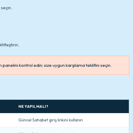
 seçin.
fleştirin.
nelini kontrol edin; size uygun karşılama teklifini seçin.
NE YAPILMALI?
Güncel Sahabet giriş linkini kullanın