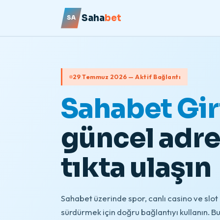
Saha
bet
SA
29 Temmuz 2026 — Aktif Bağlantı
Sahabet Gir
güncel adre
tıkta ulaşın
Sahabet üzerinde spor, canlı casino ve slot
sürdürmek için doğru bağlantıyı kullanın. Bu