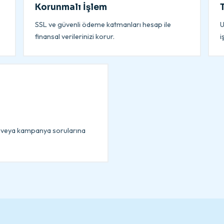
Korunmalı İşlem
SSL ve güvenli ödeme katmanları hesap ile
U
finansal verilerinizi korur.
i
me veya kampanya sorularına