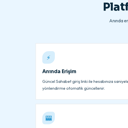
Plat
Anında er
⚡
Anında Erişim
Güncel Sahabet giriş linki ile hesabınıza saniyel
yönlendirme otomatik güncellenir.
🎰