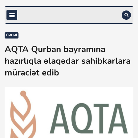
ÜMUMI
AQTA Qurban bayramına
hazırlıqla əlaqədar sahibkarlara
müraciət edib