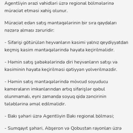
Agentliyin ərazi vahidləri üzrə regional bölmələrinə
müraciət etməsi xahiş olunur.
Müraciət edən satış məntəqələrinin bir sıra qaydaları
nəzərə alması zəruridir:
- Sifarişi götürülən heyvanların kəsimi yalnız qeydiyyatdan
keçmiş kəsim məntəqələrində həyata keçirilməlidir.
- Həmin satış şəbəkələrində diri heyvanların satışı və
kəsiminin həyata keçirilməsi qətiyyən yolverilməzdir.
- Həmin satış məntəqələrində mövcud soyuducu
kameraların imkanlarından artıq sifarişlər qəbul
olunmamalı, eyni zamanda soyuq qida zəncirinin
tələblərinə əməl edilməlidir.
- Bakı şəhəri üzrə Agentliyin Bakı regional bölməsi;
- Sumqayıt şəhəri, Abşeron və Qobustan rayonları üzrə