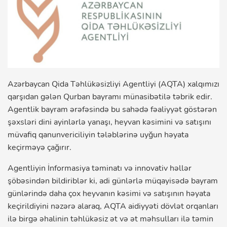
Azərbaycan Qida Təhlükəsizliyi Agentliyi (AQTA) xalqımızı
qarşıdan gələn Qurban bayramı münasibətilə təbrik edir.
Agentlik bayram ərəfəsində bu sahədə fəaliyyət göstərən
şəxsləri dini ayinlərlə yanaşı, heyvan kəsimini və satışını
müvafiq qanunvericiliyin tələblərinə uyğun həyata
keçirməyə çağırır.
Agentliyin İnformasiya təminatı və innovativ həllər
şöbəsindən bildiriblər ki, adi günlərlə müqayisədə bayram
günlərində daha çox heyvanın kəsimi və satışının həyata
keçirildiyini nəzərə alaraq, AQTA aidiyyəti dövlət orqanları
ilə birgə əhalinin təhlükəsiz ət və ət məhsulları ilə təmin