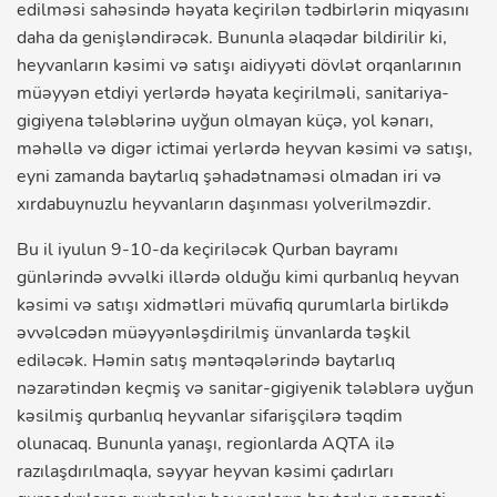
edilməsi sahəsində həyata keçirilən tədbirlərin miqyasını
daha da genişləndirəcək. Bununla əlaqədar bildirilir ki,
heyvanların kəsimi və satışı aidiyyəti dövlət orqanlarının
müəyyən etdiyi yerlərdə həyata keçirilməli, sanitariya-
gigiyena tələblərinə uyğun olmayan küçə, yol kənarı,
məhəllə və digər ictimai yerlərdə heyvan kəsimi və satışı,
eyni zamanda baytarlıq şəhadətnaməsi olmadan iri və
xırdabuynuzlu heyvanların daşınması yolverilməzdir.
Bu il iyulun 9-10-da keçiriləcək Qurban bayramı
günlərində əvvəlki illərdə olduğu kimi qurbanlıq heyvan
kəsimi və satışı xidmətləri müvafiq qurumlarla birlikdə
əvvəlcədən müəyyənləşdirilmiş ünvanlarda təşkil
ediləcək. Həmin satış məntəqələrində baytarlıq
nəzarətindən keçmiş və sanitar-gigiyenik tələblərə uyğun
kəsilmiş qurbanlıq heyvanlar sifarişçilərə təqdim
olunacaq. Bununla yanaşı, regionlarda AQTA ilə
razılaşdırılmaqla, səyyar heyvan kəsimi çadırları