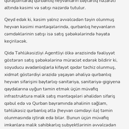
quraşdırılaraq qurbanlıq heyvanların baytarlıq nəzarəti
altında kəsimi və satışı nəzərdə tutulur.
Qeyd edək ki, kəsim yalnız əvvəlcədən təyin olunmuş
heyvan kəsimi məntəqələrində, qurbanlıq heyvanların
cəmdəklərinin satışı isə satış şəbəkələrində həyata
keçiriləcək.
Qida Təhlükəsizliyi Agentliyi ölkə ərazisində fəaliyyət
göstərən satış şəbəkələrinə müraciət edərək bildirir ki,
soyuducu avadanlıqlarla kifayət qədər təchiz olunmuş,
xidmət göstərdiyi ərazidə yaşayan əhaliyə qurbanlıq
heyvan sifarişini baytarlıq-sanitariya, sanitariya-gigiyena
qaydalarına uyğun təmin etmək üçün müvafiq
infrastruktura malik satış məntəqələri əhalidən sifariş
qəbul edə və Qurban bayramında əhalinin sağlam,
təhlükəsiz qurbanlıq ətlə (heyvan cəmdəyi ilə) təmin
olunmasında iştirak edə bilər. Bunun üçün müvafiq
imkanlara malik sahibkarlıq subyektlərinin əvvəlcədən