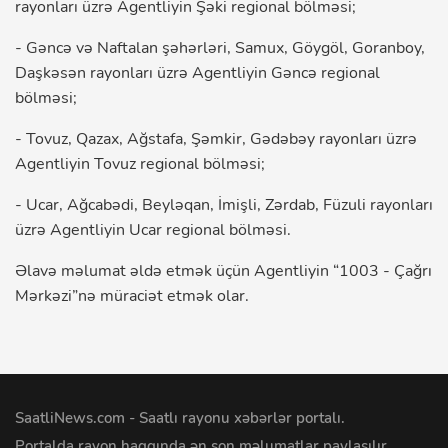
rayonları üzrə Agentliyin Şəki regional bölməsi;
- Gəncə və Naftalan şəhərləri, Samux, Göygöl, Goranboy,
Daşkəsən rayonları üzrə Agentliyin Gəncə regional
bölməsi;
- Tovuz, Qazax, Ağstafa, Şəmkir, Gədəbəy rayonları üzrə
Agentliyin Tovuz regional bölməsi;
- Ucar, Ağcabədi, Beyləqan, İmişli, Zərdab, Füzuli rayonları
üzrə Agentliyin Ucar regional bölməsi.
Əlavə məlumat əldə etmək üçün Agentliyin “1003 - Çağrı
Mərkəzi”nə müraciət etmək olar.
SaatliNews.com - Saatlı rayonu xəbərlər portalı.
Portalda rayon haqqında ən son məlumatlar paylaşılır.