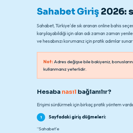
Sahabet Giriş
2026: s
Sahabet, Türkiye'de sık aranan online bahis seçene
karşılaşabildiği için alan adı zaman zaman yenile
ve hesabınızı korumanız için pratik adımlar sunar
Not:
Adres değişse bile bakiyeniz, bonuslarınız 
kullanmanız yeterlidir.
Hesaba
nasıl
bağlanılır?
Erişimi sürdürmek için birkaç pratik yöntem vardı
Sayfadaki giriş düğmeleri:
“Sahabet'e