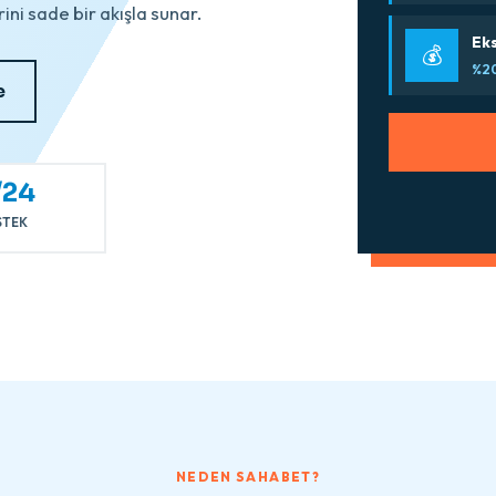
ni sade bir akışla sunar.
Eks
💰
%20
e
/24
STEK
NEDEN SAHABET?