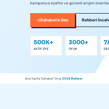
kampanya özetini ve güvenli erişim önerileri
Sahabet'e Geç
Rehberi İncel
500K+
3000+
7
AKTIF ÜYE
OYUN
DE
Ana Sayfa
/
Sahabet Giriş
/
2026 Rehber