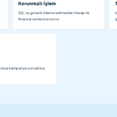
Korunmalı İşlem
SSL ve güvenli ödeme katmanları hesap ile
U
finansal verilerinizi korur.
i
me veya kampanya sorularına