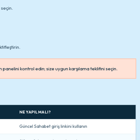
 seçin.
fleştirin.
nelini kontrol edin; size uygun karşılama teklifini seçin.
NE YAPILMALI?
Güncel Sahabet giriş linkini kullanın