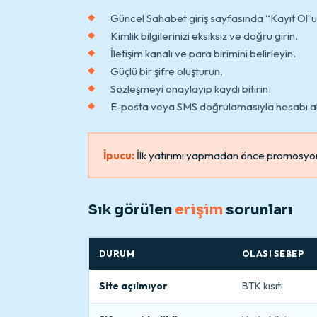
Güncel Sahabet giriş sayfasında “Kayıt Ol”u
Kimlik bilgilerinizi eksiksiz ve doğru girin.
İletişim kanalı ve para birimini belirleyin.
Güçlü bir şifre oluşturun.
Sözleşmeyi onaylayıp kaydı bitirin.
E-posta veya SMS doğrulamasıyla hesabı akti
İpucu:
İlk yatırımı yapmadan önce promosyon pa
Sık görülen
erişim
sorunları
DURUM
OLASI SEBEP
Site açılmıyor
BTK kısıtı