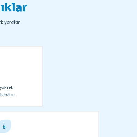
ıklar
rk yaratan
 yüksek
lendirin.
📱