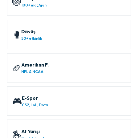
🏐
100+ maç/gün
Dövüş
🥊
50+ etkinlik
Amerikan F.
🏈
NFL & NCAA
E-Spor
🎮
CS2, LoL, Dota
At Yarışı
🏇