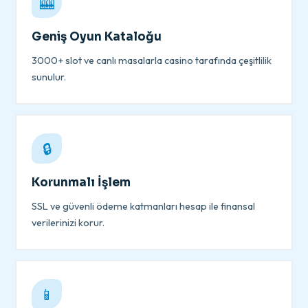
🎰
Geniş Oyun Kataloğu
3000+ slot ve canlı masalarla casino tarafında çeşitlilik
sunulur.
🔒
Korunmalı İşlem
SSL ve güvenli ödeme katmanları hesap ile finansal
verilerinizi korur.
📱