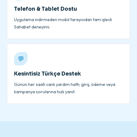
Telefon & Tablet Dostu
Uygulama indirmeden mobil tarayıcıdan tam işlevli
Sahabet deneyimi.
💬
Kesintisiz Türkçe Destek
Günün her saati canlı yardım hattı; giriş, ödeme veya
kampanya sorularına hızlı yanıt.