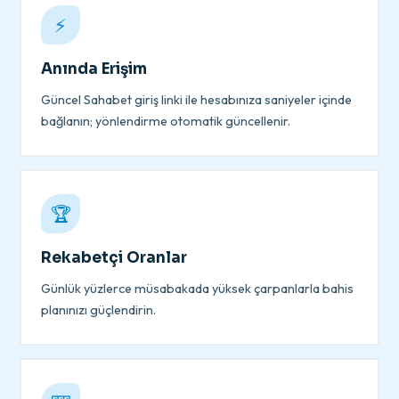
⚡
Anında Erişim
Güncel Sahabet giriş linki ile hesabınıza saniyeler içinde
bağlanın; yönlendirme otomatik güncellenir.
🏆
Rekabetçi Oranlar
Günlük yüzlerce müsabakada yüksek çarpanlarla bahis
planınızı güçlendirin.