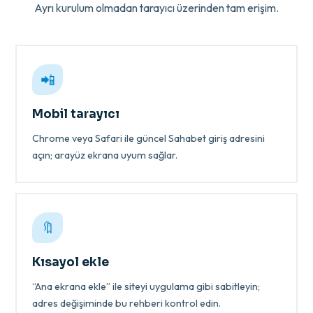
Ayrı kurulum olmadan tarayıcı üzerinden tam erişim.
📲
Mobil tarayıcı
Chrome veya Safari ile güncel Sahabet giriş adresini
açın; arayüz ekrana uyum sağlar.
🔖
Kısayol ekle
“Ana ekrana ekle” ile siteyi uygulama gibi sabitleyin;
adres değişiminde bu rehberi kontrol edin.