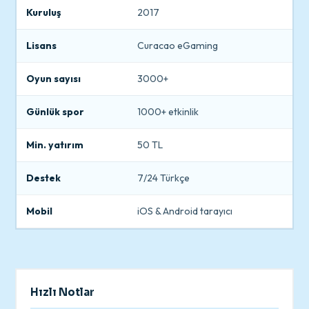
Kuruluş
2017
Lisans
Curacao eGaming
Oyun sayısı
3000+
Günlük spor
1000+ etkinlik
Min. yatırım
50 TL
Destek
7/24 Türkçe
Mobil
iOS & Android tarayıcı
Hızlı Notlar