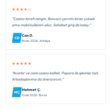
★★★★☆
“Casino tarafı zengin. Bonusun çevrimi biraz yüksek
ama mobil kullanım akıcı. Sahabet giriş de kolay.”
Can D.
CD
Nisan 2026 · Antalya
★★★★★
“Aviator ve canlı casino kaliteli. Papara ile işlemler hızlı.
Arkadaşlarıma da öneriyorum.”
Mehmet Ç.
MÇ
Ocak 2026 · Bursa