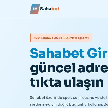
Saha
bet
SA
29 Temmuz 2026 — Aktif Bağlantı
Sahabet Gir
güncel adre
tıkta ulaşın
Sahabet üzerinde spor, canlı casino ve slot
sürdürmek için doğru bağlantıyı kullanın. Bu