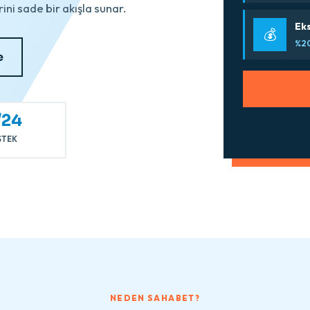
ni sade bir akışla sunar.
Eks
💰
%20
e
/24
STEK
NEDEN SAHABET?