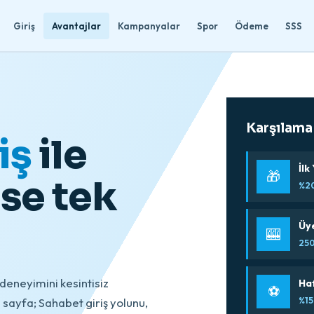
Giriş
Avantajlar
Kampanyalar
Spor
Ödeme
SSS
Karşılama
iş
ile
İlk
🎁
se tek
%20
Üye
🎰
250
 deneyimini kesintisiz
Ha
⚽
 sayfa; Sahabet giriş yolunu,
%15