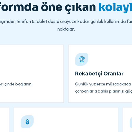
formda öne çıkan
kolayl
işimden telefon & tablet dostu arayüze kadar günlük kullanımda fa
noktalar.
🏆
Rekabetçi Oranlar
er içinde bağlanın;
Günlük yüzlerce müsabakada
çarpanlarla bahis planınızı güç
🔒