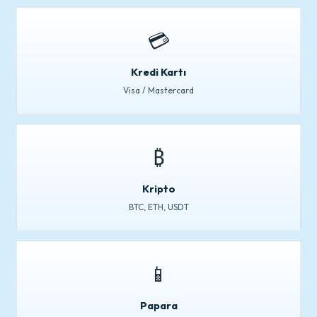
💳
Kredi Kartı
Visa / Mastercard
₿
Kripto
BTC, ETH, USDT
📱
Papara