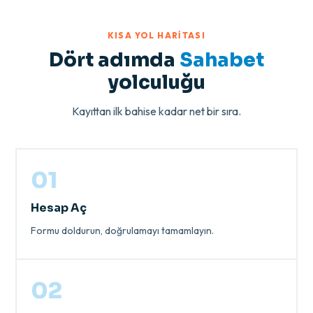
KISA YOL HARITASI
Dört adımda
Sahabet
yolculuğu
Kayıttan ilk bahise kadar net bir sıra.
01
Hesap Aç
Formu doldurun, doğrulamayı tamamlayın.
02