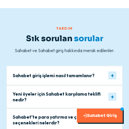
YARDIM
Sık sorulan
sorular
Sahabet ve Sahabet giriş hakkında merak edilenler.
+
Sahabet giriş işlemi nasıl tamamlanır?
Güncel Sahabet giriş bağlantısını açın, kullanıcı
Yeni üyeler için Sahabet karşılama teklifi
bilgilerinizi girin. İlk kez geliyorsanız kayıt formunu
+
nedir?
doldurarak hesap açabilirsiniz. Engelleme durumunda
bu sayfadaki aktif linki tercih edin.
İlk yatırımlarda %200'e varan karşılama bonusu ve 250
Sahabet Giriş
Sahabet'te para yatırma ve çekme
freespin sunulabilir. Kampanya koşulları ve çevrim
+
seçenekleri nelerdir?
kuralları hesabınızdaki promosyon panelinde güncel