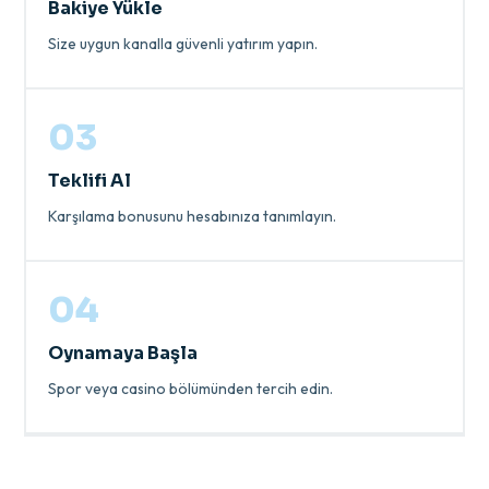
Bakiye Yükle
Size uygun kanalla güvenli yatırım yapın.
03
Teklifi Al
Karşılama bonusunu hesabınıza tanımlayın.
04
Oynamaya Başla
Spor veya casino bölümünden tercih edin.