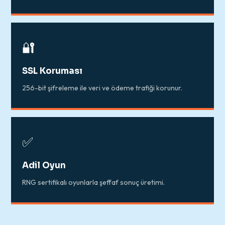
🔐
SSL Koruması
256-bit şifreleme ile veri ve ödeme trafiği korunur.
✅
Adil Oyun
RNG sertifikalı oyunlarla şeffaf sonuç üretimi.