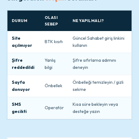
OLASI
DURUM
NE YAPILMALI?
SEBEP
Site
Güncel Sahabet giriş linkini
BTK kısıtı
açılmıyor
kullanın
Şifre
Yanlış
Şifre sıfırlama adımını
reddedildi
bilgi
deneyin
Sayfa
Önbelleği temizleyin / gizli
Önbellek
donuyor
sekme
SMS
Kısa süre bekleyin veya
Operatör
gecikti
desteğe yazın