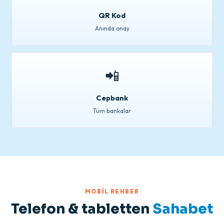
QR Kod
Anında onay
📲
Cepbank
Tüm bankalar
MOBIL REHBER
Telefon & tabletten
Sahabet