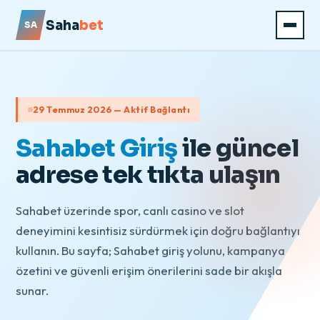
Saha
bet
SA
29 Temmuz 2026 — Aktif Bağlantı
Sahabet Giriş
ile güncel
adrese tek tıkta ulaşın
Sahabet üzerinde spor, canlı casino ve slot
deneyimini kesintisiz sürdürmek için doğru bağlantıyı
kullanın. Bu sayfa; Sahabet giriş yolunu, kampanya
özetini ve güvenli erişim önerilerini sade bir akışla
sunar.