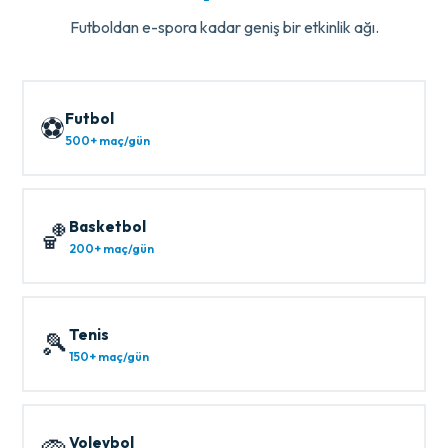
Futboldan e-spora kadar geniş bir etkinlik ağı.
Futbol
⚽
500+ maç/gün
Basketbol
🏀
200+ maç/gün
Tenis
🎾
150+ maç/gün
Voleybol