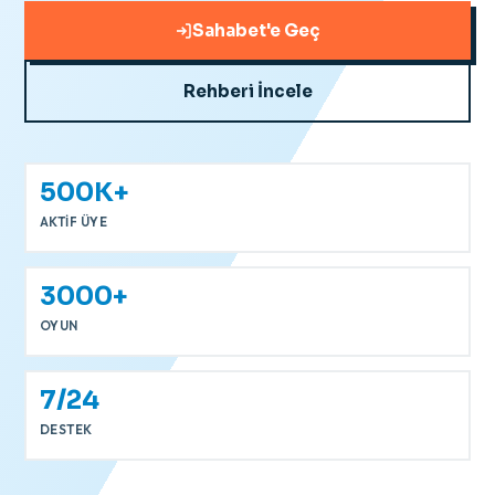
Sahabet'e Geç
Rehberi İncele
500K+
AKTIF ÜYE
3000+
OYUN
7/24
DESTEK