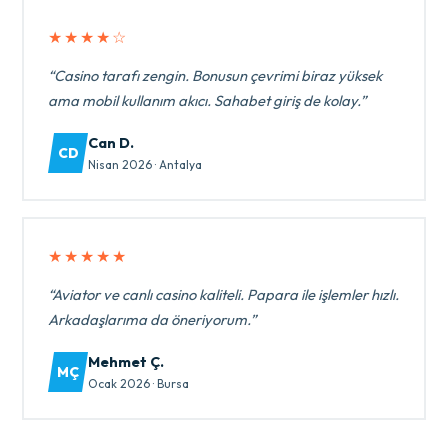
★★★★☆
“Casino tarafı zengin. Bonusun çevrimi biraz yüksek
ama mobil kullanım akıcı. Sahabet giriş de kolay.”
Can D.
CD
Nisan 2026 · Antalya
★★★★★
“Aviator ve canlı casino kaliteli. Papara ile işlemler hızlı.
Arkadaşlarıma da öneriyorum.”
Mehmet Ç.
MÇ
Ocak 2026 · Bursa