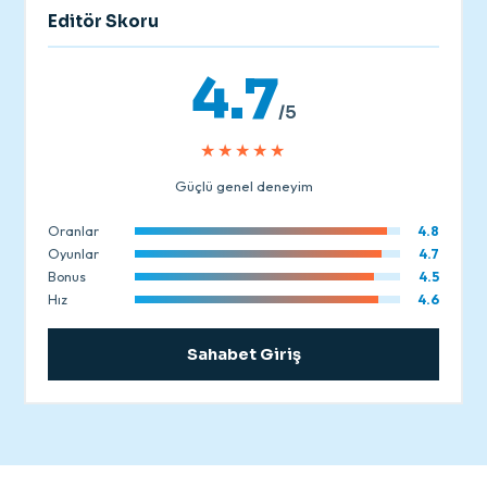
Editör Skoru
4.7
/5
★★★★★
Güçlü genel deneyim
Oranlar
4.8
Oyunlar
4.7
Bonus
4.5
Hız
4.6
Sahabet Giriş