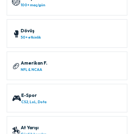
🏐
100+ maç/gün
Dövüş
🥊
50+ etkinlik
Amerikan F.
🏈
NFL & NCAA
E-Spor
🎮
CS2, LoL, Dota
At Yarışı
🏇