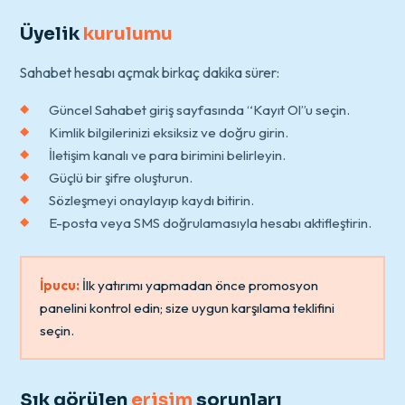
Üyelik
kurulumu
Sahabet hesabı açmak birkaç dakika sürer:
Güncel Sahabet giriş sayfasında “Kayıt Ol”u seçin.
Kimlik bilgilerinizi eksiksiz ve doğru girin.
İletişim kanalı ve para birimini belirleyin.
Güçlü bir şifre oluşturun.
Sözleşmeyi onaylayıp kaydı bitirin.
E-posta veya SMS doğrulamasıyla hesabı aktifleştirin.
İpucu:
İlk yatırımı yapmadan önce promosyon
panelini kontrol edin; size uygun karşılama teklifini
seçin.
Sık görülen
erişim
sorunları