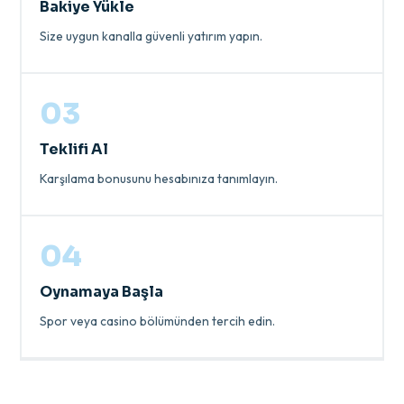
Bakiye Yükle
Size uygun kanalla güvenli yatırım yapın.
03
Teklifi Al
Karşılama bonusunu hesabınıza tanımlayın.
04
Oynamaya Başla
Spor veya casino bölümünden tercih edin.