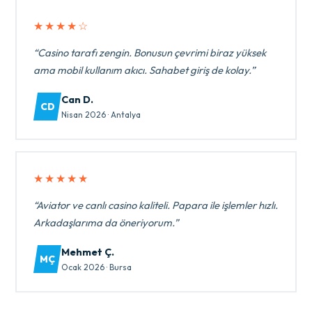
★★★★☆
“Casino tarafı zengin. Bonusun çevrimi biraz yüksek
ama mobil kullanım akıcı. Sahabet giriş de kolay.”
Can D.
CD
Nisan 2026 · Antalya
★★★★★
“Aviator ve canlı casino kaliteli. Papara ile işlemler hızlı.
Arkadaşlarıma da öneriyorum.”
Mehmet Ç.
MÇ
Ocak 2026 · Bursa