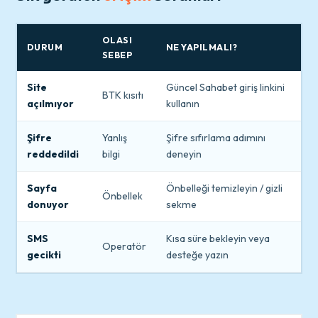
OLASI
DURUM
NE YAPILMALI?
SEBEP
Site
Güncel Sahabet giriş linkini
BTK kısıtı
açılmıyor
kullanın
Şifre
Yanlış
Şifre sıfırlama adımını
reddedildi
bilgi
deneyin
Sayfa
Önbelleği temizleyin / gizli
Önbellek
donuyor
sekme
SMS
Kısa süre bekleyin veya
Operatör
gecikti
desteğe yazın