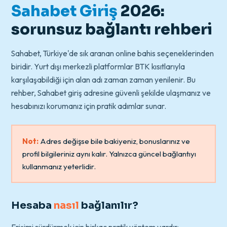
Sahabet Giriş
2026:
sorunsuz bağlantı rehberi
Sahabet, Türkiye'de sık aranan online bahis seçeneklerinden
biridir. Yurt dışı merkezli platformlar BTK kısıtlarıyla
karşılaşabildiği için alan adı zaman zaman yenilenir. Bu
rehber, Sahabet giriş adresine güvenli şekilde ulaşmanız ve
hesabınızı korumanız için pratik adımlar sunar.
Not:
Adres değişse bile bakiyeniz, bonuslarınız ve
profil bilgileriniz aynı kalır. Yalnızca güncel bağlantıyı
kullanmanız yeterlidir.
Hesaba
nasıl
bağlanılır?