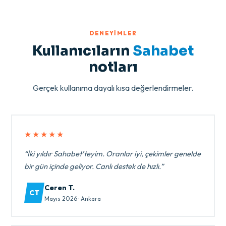
DENEYIMLER
Kullanıcıların
Sahabet
notları
Gerçek kullanıma dayalı kısa değerlendirmeler.
★★★★★
“İki yıldır Sahabet’teyim. Oranlar iyi, çekimler genelde
bir gün içinde geliyor. Canlı destek de hızlı.”
Ceren T.
CT
Mayıs 2026 · Ankara