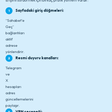
Erişimi sürdürmek için birkaç pratik yöntem vardır:
Sayfadaki giriş düğmeleri:
“Sahabet'e
Geç”
bağlantıları
aktif
adrese
yönlendirir.
Resmi duyuru kanalları:
Telegram
ve
X
hesapları
adres
güncellemelerini
paylaşır.
VPN seçeneği: