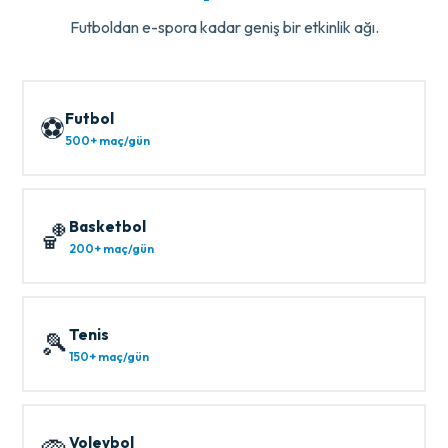
Futboldan e-spora kadar geniş bir etkinlik ağı.
Futbol
⚽
500+ maç/gün
Basketbol
🏀
200+ maç/gün
Tenis
🎾
150+ maç/gün
Voleybol