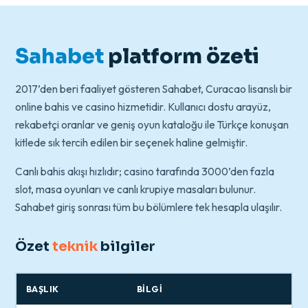
Sahabet
platform özeti
2017’den beri faaliyet gösteren Sahabet, Curacao lisanslı bir
online bahis ve casino hizmetidir. Kullanıcı dostu arayüz,
rekabetçi oranlar ve geniş oyun kataloğu ile Türkçe konuşan
kitlede sık tercih edilen bir seçenek haline gelmiştir.
Canlı bahis akışı hızlıdır; casino tarafında 3000’den fazla
slot, masa oyunları ve canlı krupiye masaları bulunur.
Sahabet giriş sonrası tüm bu bölümlere tek hesapla ulaşılır.
Özet
teknik
bilgiler
BAŞLIK
BILGI