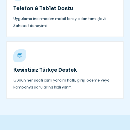
Telefon & Tablet Dostu
Uygulama indirmeden mobil tarayıcıdan tam işlevli
Sahabet deneyimi.
💬
Kesintisiz Türkçe Destek
Günün her saati canlı yardım hattı; giriş, ödeme veya
kampanya sorularına hızlı yanıt.