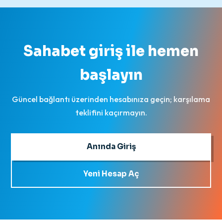
Sahabet giriş ile hemen
başlayın
Güncel bağlantı üzerinden hesabınıza geçin; karşılama
teklifini kaçırmayın.
Anında Giriş
Yeni Hesap Aç