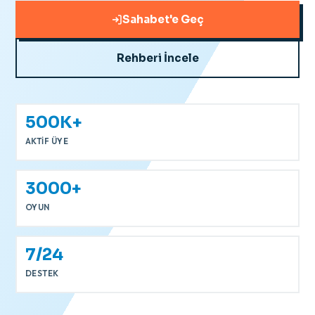
Sahabet'e Geç
Rehberi İncele
500K+
AKTIF ÜYE
3000+
OYUN
7/24
DESTEK