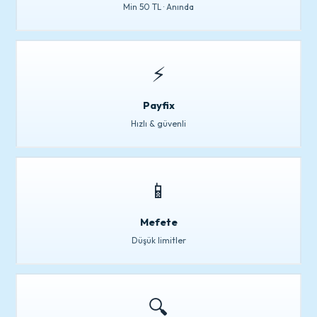
Min 50 TL · Anında
⚡
Payfix
Hızlı & güvenli
📱
Mefete
Düşük limitler
🔍