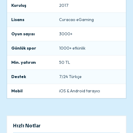
Kuruluş
2017
Lisans
Curacao eGaming
Oyun sayısı
3000+
Günlük spor
1000+ etkinlik
Min. yatırım
50 TL
Destek
7/24 Türkçe
Mobil
iOS & Android tarayıcı
Hızlı Notlar