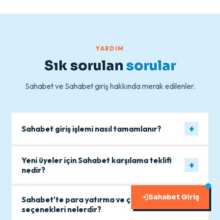
YARDIM
Sık sorulan
sorular
Sahabet ve Sahabet giriş hakkında merak edilenler.
+
Sahabet giriş işlemi nasıl tamamlanır?
Güncel Sahabet giriş bağlantısını açın, kullanıcı
Yeni üyeler için Sahabet karşılama teklifi
bilgilerinizi girin. İlk kez geliyorsanız kayıt formunu
+
nedir?
doldurarak hesap açabilirsiniz. Engelleme durumunda
bu sayfadaki aktif linki tercih edin.
İlk yatırımlarda %200'e varan karşılama bonusu ve 250
Sahabet Giriş
Sahabet'te para yatırma ve çekme
freespin sunulabilir. Kampanya koşulları ve çevrim
+
seçenekleri nelerdir?
kuralları hesabınızdaki promosyon panelinde güncel