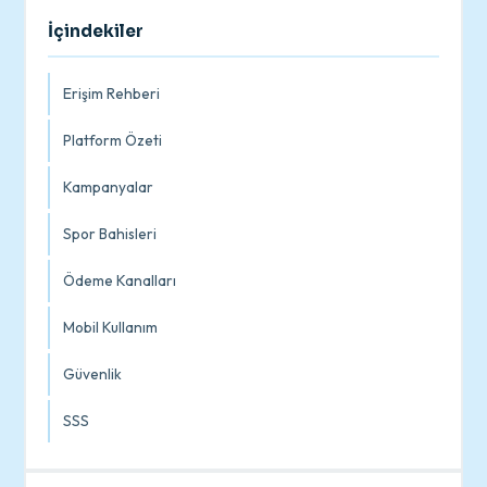
İçindekiler
Erişim Rehberi
Platform Özeti
Kampanyalar
Spor Bahisleri
Ödeme Kanalları
Mobil Kullanım
Güvenlik
SSS