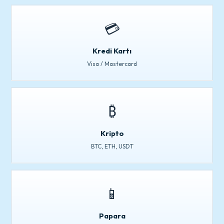
💳
Kredi Kartı
Visa / Mastercard
₿
Kripto
BTC, ETH, USDT
📱
Papara