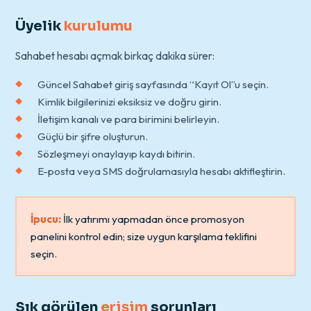
Üyelik
kurulumu
Sahabet hesabı açmak birkaç dakika sürer:
Güncel Sahabet giriş sayfasında “Kayıt Ol”u seçin.
Kimlik bilgilerinizi eksiksiz ve doğru girin.
İletişim kanalı ve para birimini belirleyin.
Güçlü bir şifre oluşturun.
Sözleşmeyi onaylayıp kaydı bitirin.
E-posta veya SMS doğrulamasıyla hesabı aktifleştirin.
İpucu:
İlk yatırımı yapmadan önce promosyon
panelini kontrol edin; size uygun karşılama teklifini
seçin.
Sık görülen
erişim
sorunları