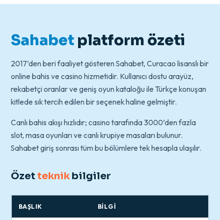
Sahabet
platform özeti
2017’den beri faaliyet gösteren Sahabet, Curacao lisanslı bir
online bahis ve casino hizmetidir. Kullanıcı dostu arayüz,
rekabetçi oranlar ve geniş oyun kataloğu ile Türkçe konuşan
kitlede sık tercih edilen bir seçenek haline gelmiştir.
Canlı bahis akışı hızlıdır; casino tarafında 3000’den fazla
slot, masa oyunları ve canlı krupiye masaları bulunur.
Sahabet giriş sonrası tüm bu bölümlere tek hesapla ulaşılır.
Özet
teknik
bilgiler
BAŞLIK
BILGI