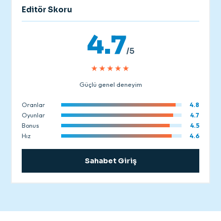
Editör Skoru
4.7
/5
★★★★★
Güçlü genel deneyim
Oranlar
4.8
Oyunlar
4.7
Bonus
4.5
Hız
4.6
Sahabet Giriş