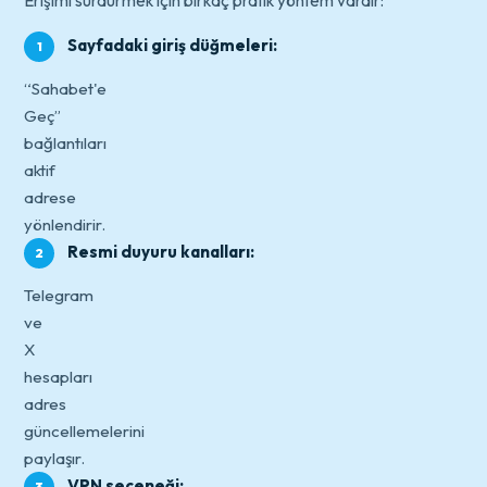
Erişimi sürdürmek için birkaç pratik yöntem vardır:
Sayfadaki giriş düğmeleri:
“Sahabet'e
Geç”
bağlantıları
aktif
adrese
yönlendirir.
Resmi duyuru kanalları:
Telegram
ve
X
hesapları
adres
güncellemelerini
paylaşır.
VPN seçeneği: