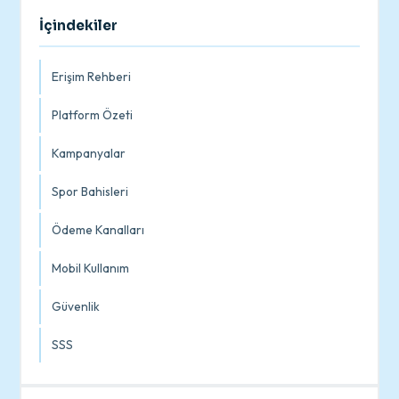
İçindekiler
Erişim Rehberi
Platform Özeti
Kampanyalar
Spor Bahisleri
Ödeme Kanalları
Mobil Kullanım
Güvenlik
SSS