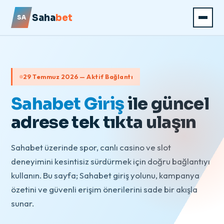
Saha
bet
SA
29 Temmuz 2026 — Aktif Bağlantı
Sahabet Giriş
ile güncel
adrese tek tıkta ulaşın
Sahabet üzerinde spor, canlı casino ve slot
deneyimini kesintisiz sürdürmek için doğru bağlantıyı
kullanın. Bu sayfa; Sahabet giriş yolunu, kampanya
özetini ve güvenli erişim önerilerini sade bir akışla
sunar.