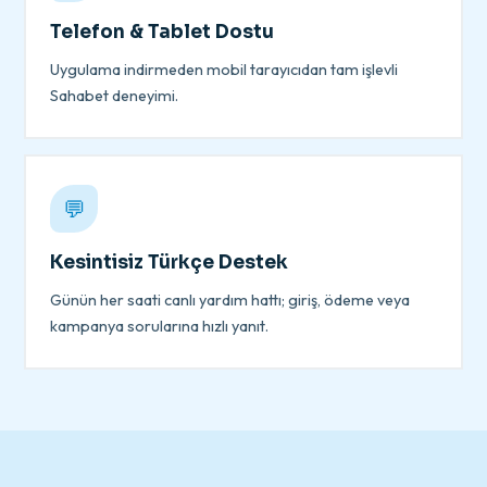
Telefon & Tablet Dostu
Uygulama indirmeden mobil tarayıcıdan tam işlevli
Sahabet deneyimi.
💬
Kesintisiz Türkçe Destek
Günün her saati canlı yardım hattı; giriş, ödeme veya
kampanya sorularına hızlı yanıt.