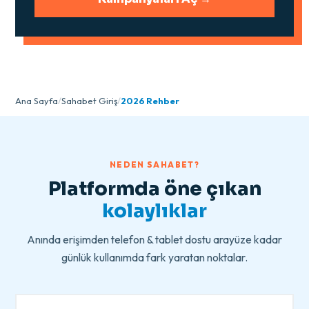
Ana Sayfa
/
Sahabet Giriş
/
2026 Rehber
NEDEN SAHABET?
Platformda öne çıkan
kolaylıklar
Anında erişimden telefon & tablet dostu arayüze kadar
günlük kullanımda fark yaratan noktalar.