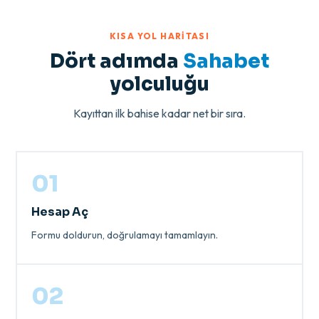
KISA YOL HARITASI
Dört adımda
Sahabet
yolculuğu
Kayıttan ilk bahise kadar net bir sıra.
01
Hesap Aç
Formu doldurun, doğrulamayı tamamlayın.
02