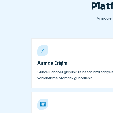
Plat
Anında er
⚡
Anında Erişim
Güncel Sahabet giriş linki ile hesabınıza saniyel
yönlendirme otomatik güncellenir.
🎰