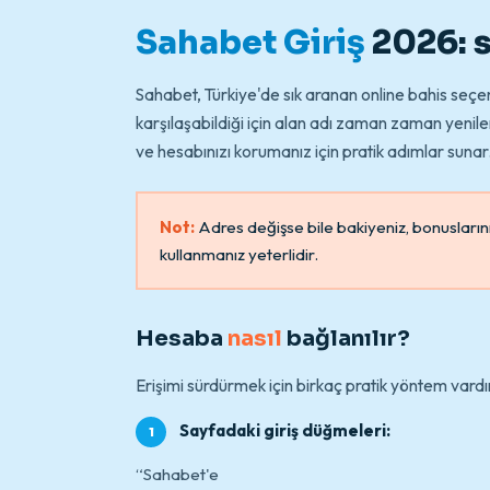
Sahabet Giriş
2026: s
Sahabet, Türkiye'de sık aranan online bahis seçene
karşılaşabildiği için alan adı zaman zaman yenile
ve hesabınızı korumanız için pratik adımlar sunar
Not:
Adres değişse bile bakiyeniz, bonuslarınız 
kullanmanız yeterlidir.
Hesaba
nasıl
bağlanılır?
Erişimi sürdürmek için birkaç pratik yöntem vardı
Sayfadaki giriş düğmeleri:
“Sahabet'e