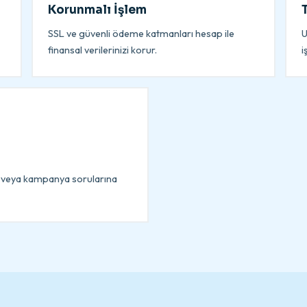
Korunmalı İşlem
SSL ve güvenli ödeme katmanları hesap ile
U
finansal verilerinizi korur.
i
me veya kampanya sorularına