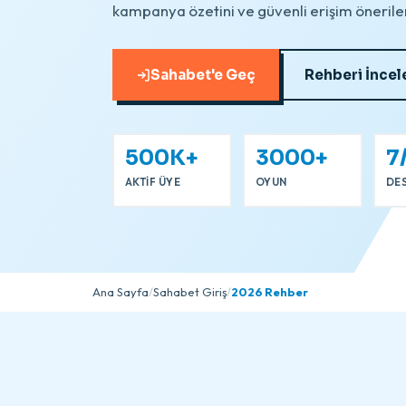
kampanya özetini ve güvenli erişim önerileri
Sahabet'e Geç
Rehberi İncel
500K+
3000+
7
AKTIF ÜYE
OYUN
DE
Ana Sayfa
/
Sahabet Giriş
/
2026 Rehber