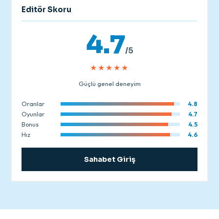
Editör Skoru
4.7
/5
★★★★★
Güçlü genel deneyim
Oranlar
4.8
Oyunlar
4.7
Bonus
4.5
Hız
4.6
Sahabet Giriş