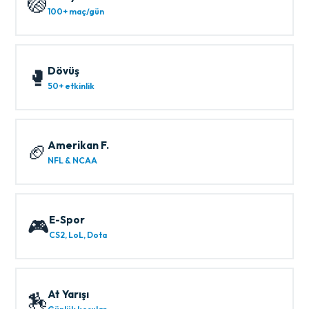
🏐
100+ maç/gün
Dövüş
🥊
50+ etkinlik
Amerikan F.
🏈
NFL & NCAA
E-Spor
🎮
CS2, LoL, Dota
At Yarışı
🏇