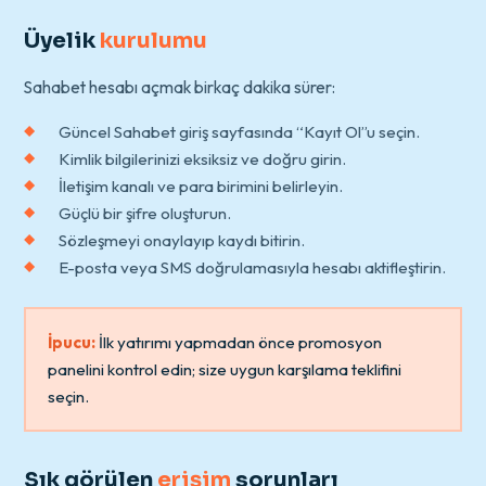
Üyelik
kurulumu
Sahabet hesabı açmak birkaç dakika sürer:
Güncel Sahabet giriş sayfasında “Kayıt Ol”u seçin.
Kimlik bilgilerinizi eksiksiz ve doğru girin.
İletişim kanalı ve para birimini belirleyin.
Güçlü bir şifre oluşturun.
Sözleşmeyi onaylayıp kaydı bitirin.
E-posta veya SMS doğrulamasıyla hesabı aktifleştirin.
İpucu:
İlk yatırımı yapmadan önce promosyon
panelini kontrol edin; size uygun karşılama teklifini
seçin.
Sık görülen
erişim
sorunları