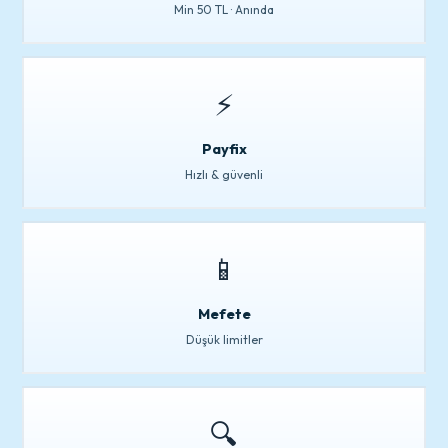
Min 50 TL · Anında
⚡
Payfix
Hızlı & güvenli
📱
Mefete
Düşük limitler
🔍