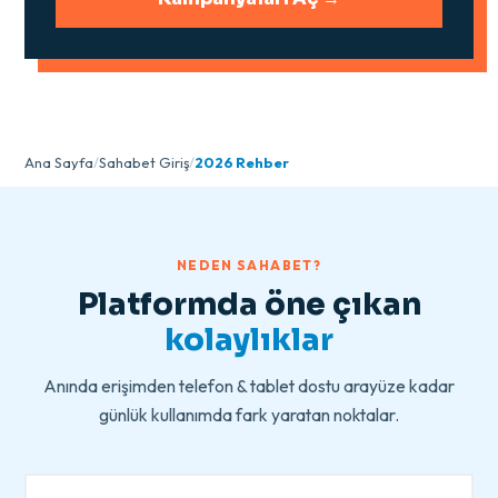
Ana Sayfa
/
Sahabet Giriş
/
2026 Rehber
NEDEN SAHABET?
Platformda öne çıkan
kolaylıklar
Anında erişimden telefon & tablet dostu arayüze kadar
günlük kullanımda fark yaratan noktalar.