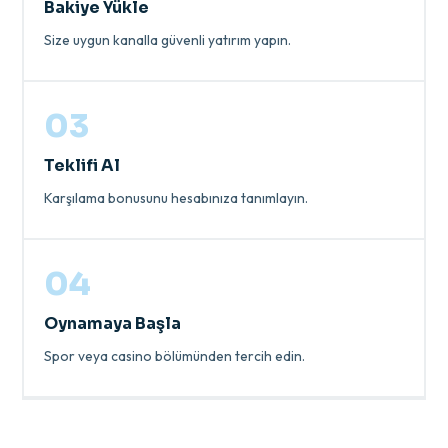
Bakiye Yükle
Size uygun kanalla güvenli yatırım yapın.
03
Teklifi Al
Karşılama bonusunu hesabınıza tanımlayın.
04
Oynamaya Başla
Spor veya casino bölümünden tercih edin.