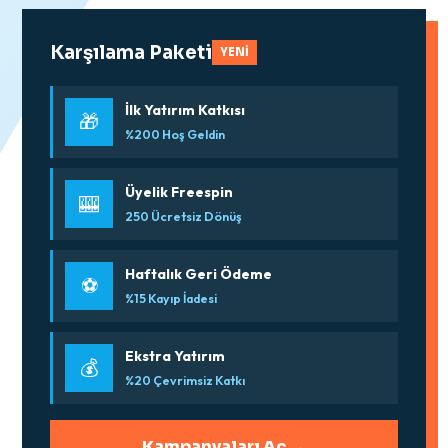
Karşılama Paketi
YENİ
İlk Yatırım Katkısı
🎁
%200 Hoş Geldin
Üyelik Freespin
🎰
250 Ücretsiz Dönüş
Haftalık Geri Ödeme
⚽
%15 Kayıp İadesi
Ekstra Yatırım
💰
%20 Çevrimsiz Katkı
Kampanyaları Aç →