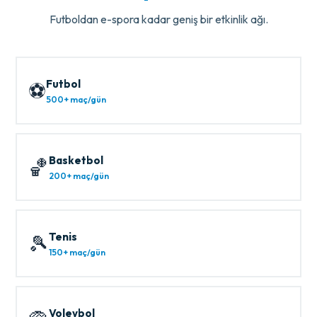
Futboldan e-spora kadar geniş bir etkinlik ağı.
Futbol
⚽
500+ maç/gün
Basketbol
🏀
200+ maç/gün
Tenis
🎾
150+ maç/gün
Voleybol