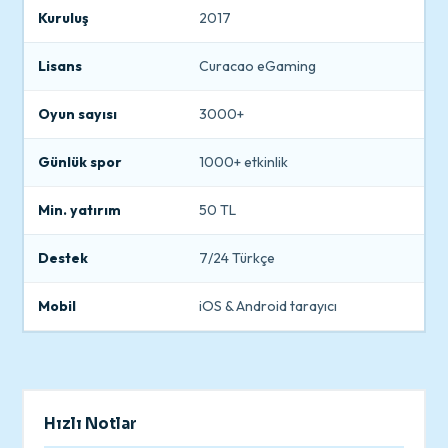
Kuruluş
2017
Lisans
Curacao eGaming
Oyun sayısı
3000+
Günlük spor
1000+ etkinlik
Min. yatırım
50 TL
Destek
7/24 Türkçe
Mobil
iOS & Android tarayıcı
Hızlı Notlar