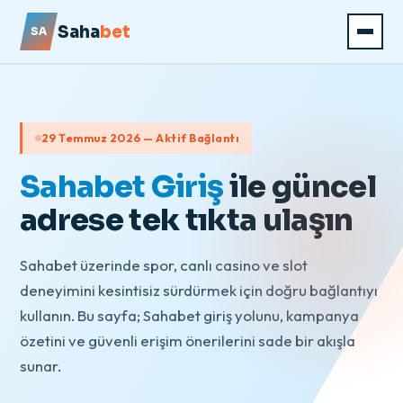
Saha
bet
SA
29 Temmuz 2026 — Aktif Bağlantı
Sahabet Giriş
ile güncel
adrese tek tıkta ulaşın
Sahabet üzerinde spor, canlı casino ve slot
deneyimini kesintisiz sürdürmek için doğru bağlantıyı
kullanın. Bu sayfa; Sahabet giriş yolunu, kampanya
özetini ve güvenli erişim önerilerini sade bir akışla
sunar.