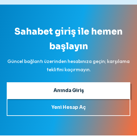
Sahabet giriş ile hemen
başlayın
Güncel bağlantı üzerinden hesabınıza geçin; karşılama
teklifini kaçırmayın.
Anında Giriş
Yeni Hesap Aç