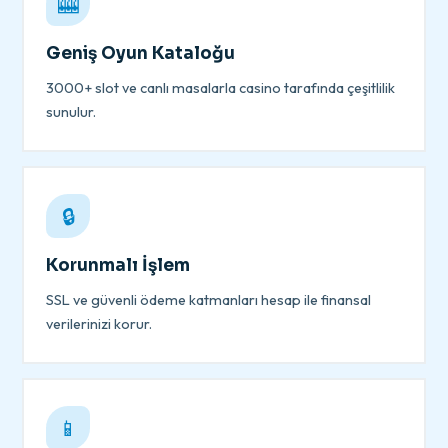
🎰
Geniş Oyun Kataloğu
3000+ slot ve canlı masalarla casino tarafında çeşitlilik
sunulur.
🔒
Korunmalı İşlem
SSL ve güvenli ödeme katmanları hesap ile finansal
verilerinizi korur.
📱