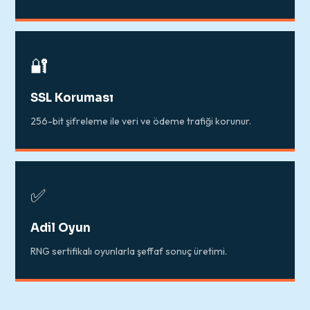
🔐
SSL Koruması
256-bit şifreleme ile veri ve ödeme trafiği korunur.
✅
Adil Oyun
RNG sertifikalı oyunlarla şeffaf sonuç üretimi.