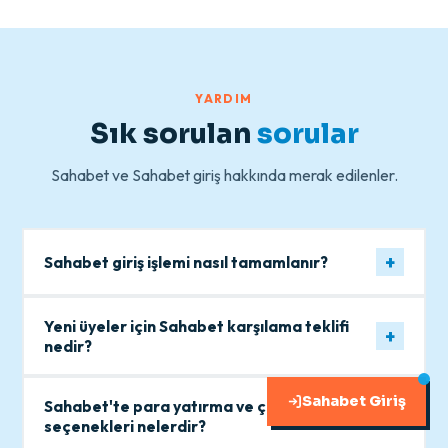
YARDIM
Sık sorulan
sorular
Sahabet ve Sahabet giriş hakkında merak edilenler.
+
Sahabet giriş işlemi nasıl tamamlanır?
Güncel Sahabet giriş bağlantısını açın, kullanıcı
Yeni üyeler için Sahabet karşılama teklifi
bilgilerinizi girin. İlk kez geliyorsanız kayıt formunu
+
nedir?
doldurarak hesap açabilirsiniz. Engelleme durumunda
bu sayfadaki aktif linki tercih edin.
İlk yatırımlarda %200'e varan karşılama bonusu ve 250
Sahabet Giriş
Sahabet'te para yatırma ve çekme
freespin sunulabilir. Kampanya koşulları ve çevrim
+
seçenekleri nelerdir?
kuralları hesabınızdaki promosyon panelinde güncel