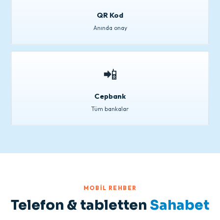
QR Kod
Anında onay
📲
Cepbank
Tüm bankalar
MOBIL REHBER
Telefon & tabletten
Sahabet