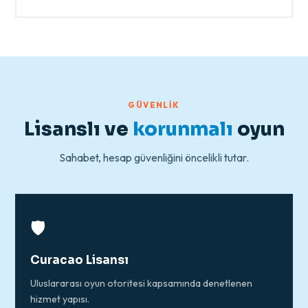
GÜVENLIK
Lisanslı ve
korunmalı
oyun
Sahabet, hesap güvenliğini öncelikli tutar.
🛡️
Curacao Lisansı
Uluslararası oyun otoritesi kapsamında denetlenen
hizmet yapısı.