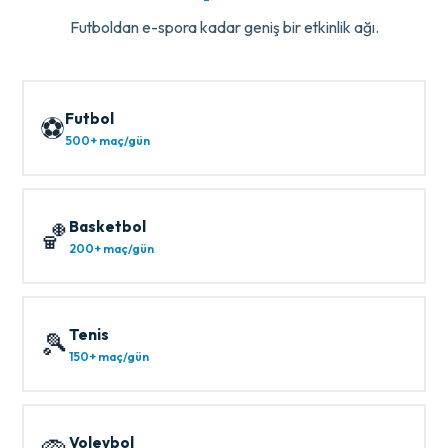
Futboldan e-spora kadar geniş bir etkinlik ağı.
Futbol
⚽
500+ maç/gün
Basketbol
🏀
200+ maç/gün
Tenis
🎾
150+ maç/gün
Voleybol