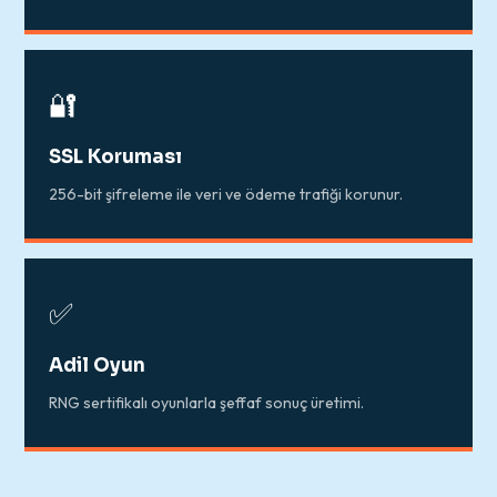
🔐
SSL Koruması
256-bit şifreleme ile veri ve ödeme trafiği korunur.
✅
Adil Oyun
RNG sertifikalı oyunlarla şeffaf sonuç üretimi.