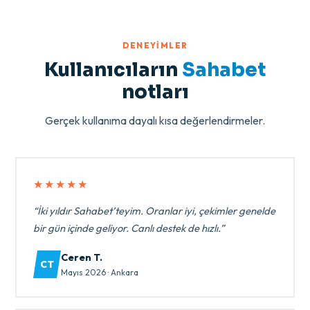
DENEYIMLER
Kullanıcıların
Sahabet
notları
Gerçek kullanıma dayalı kısa değerlendirmeler.
★★★★★
“İki yıldır Sahabet’teyim. Oranlar iyi, çekimler genelde
bir gün içinde geliyor. Canlı destek de hızlı.”
Ceren T.
CT
Mayıs 2026 · Ankara