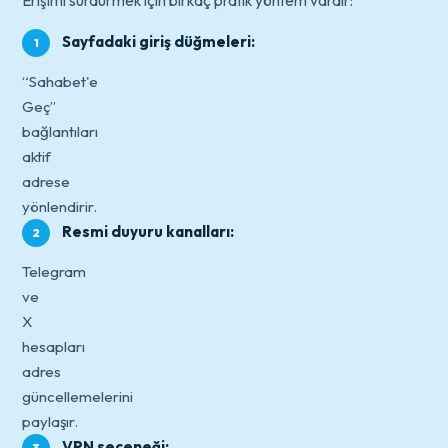
Erişimi sürdürmek için birkaç pratik yöntem vardır:
Sayfadaki giriş düğmeleri:
“Sahabet'e
Geç”
bağlantıları
aktif
adrese
yönlendirir.
Resmi duyuru kanalları:
Telegram
ve
X
hesapları
adres
güncellemelerini
paylaşır.
VPN seçeneği: