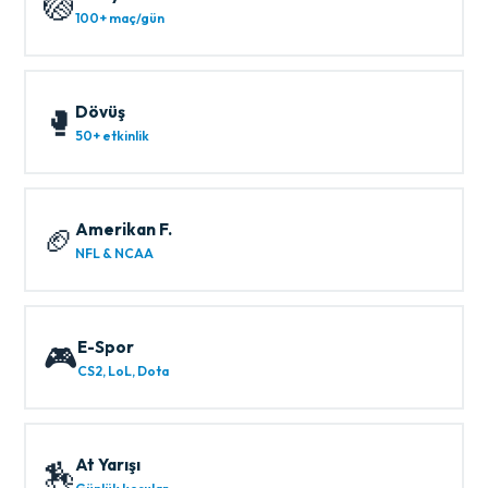
🏐
100+ maç/gün
Dövüş
🥊
50+ etkinlik
Amerikan F.
🏈
NFL & NCAA
E-Spor
🎮
CS2, LoL, Dota
At Yarışı
🏇