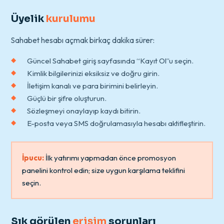
Üyelik
kurulumu
Sahabet hesabı açmak birkaç dakika sürer:
Güncel Sahabet giriş sayfasında “Kayıt Ol”u seçin.
Kimlik bilgilerinizi eksiksiz ve doğru girin.
İletişim kanalı ve para birimini belirleyin.
Güçlü bir şifre oluşturun.
Sözleşmeyi onaylayıp kaydı bitirin.
E-posta veya SMS doğrulamasıyla hesabı aktifleştirin.
İpucu:
İlk yatırımı yapmadan önce promosyon
panelini kontrol edin; size uygun karşılama teklifini
seçin.
Sık görülen
erişim
sorunları