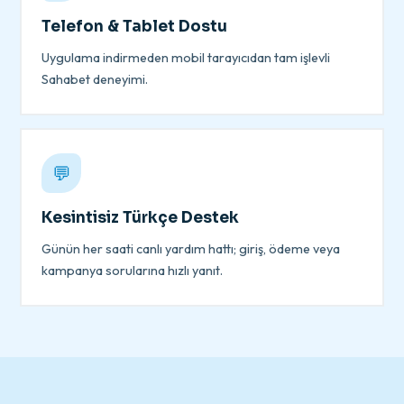
Telefon & Tablet Dostu
Uygulama indirmeden mobil tarayıcıdan tam işlevli
Sahabet deneyimi.
💬
Kesintisiz Türkçe Destek
Günün her saati canlı yardım hattı; giriş, ödeme veya
kampanya sorularına hızlı yanıt.