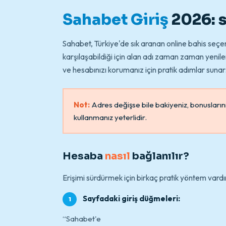
Sahabet Giriş
2026: s
Sahabet, Türkiye'de sık aranan online bahis seçene
karşılaşabildiği için alan adı zaman zaman yenile
ve hesabınızı korumanız için pratik adımlar sunar
Not:
Adres değişse bile bakiyeniz, bonuslarınız 
kullanmanız yeterlidir.
Hesaba
nasıl
bağlanılır?
Erişimi sürdürmek için birkaç pratik yöntem vardı
Sayfadaki giriş düğmeleri:
“Sahabet'e