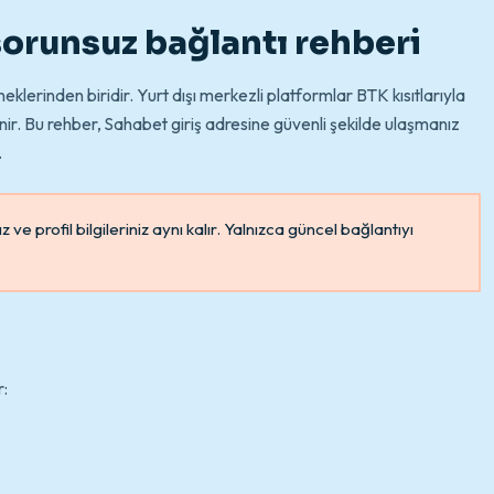
orunsuz bağlantı rehberi
klerinden biridir. Yurt dışı merkezli platformlar BTK kısıtlarıyla
nir. Bu rehber, Sahabet giriş adresine güvenli şekilde ulaşmanız
.
ve profil bilgileriniz aynı kalır. Yalnızca güncel bağlantıyı
r: