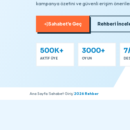
kampanya özetini ve güvenli erişim önerileri
Sahabet'e Geç
Rehberi İncel
500K+
3000+
7
AKTIF ÜYE
OYUN
DE
Ana Sayfa
/
Sahabet Giriş
/
2026 Rehber