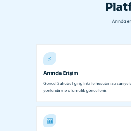
Plat
Anında er
⚡
Anında Erişim
Güncel Sahabet giriş linki ile hesabınıza saniyel
yönlendirme otomatik güncellenir.
🎰