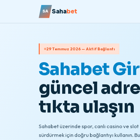
Saha
bet
SA
29 Temmuz 2026 — Aktif Bağlantı
Sahabet Gir
güncel adre
tıkta ulaşın
Sahabet üzerinde spor, canlı casino ve slot
sürdürmek için doğru bağlantıyı kullanın. Bu