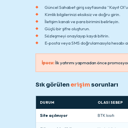
Güncel Sahabet giriş sayfasında “Kayıt Ol”u
Kimlik bilgilerinizi eksiksiz ve doğru girin.
İletişim kanalı ve para birimini belirleyin.
Güçlü bir şifre oluşturun.
Sözleşmeyi onaylayıp kaydı bitirin.
E-posta veya SMS doğrulamasıyla hesabı akti
İpucu:
İlk yatırımı yapmadan önce promosyon pa
Sık görülen
erişim
sorunları
DURUM
OLASI SEBEP
Site açılmıyor
BTK kısıtı