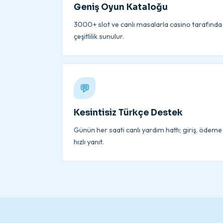
Geniş Oyun Kataloğu
3000+ slot ve canlı masalarla casino tarafında
çeşitlilik sunulur.
💬
Kesintisiz Türkçe Destek
Günün her saati canlı yardım hattı; giriş, öde
hızlı yanıt.