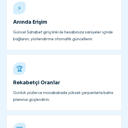
⚡
Anında Erişim
Güncel Sahabet giriş linki ile hesabınıza saniyeler içinde
bağlanın; yönlendirme otomatik güncellenir.
🏆
Rekabetçi Oranlar
Günlük yüzlerce müsabakada yüksek çarpanlarla bahis
planınızı güçlendirin.