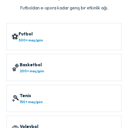
Futboldan e-spora kadar geniş bir etkinlik ağı.
Futbol
⚽
500+ maç/gün
Basketbol
🏀
200+ maç/gün
Tenis
🎾
150+ maç/gün
Voleybol