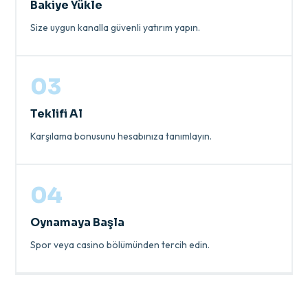
Bakiye Yükle
Size uygun kanalla güvenli yatırım yapın.
03
Teklifi Al
Karşılama bonusunu hesabınıza tanımlayın.
04
Oynamaya Başla
Spor veya casino bölümünden tercih edin.