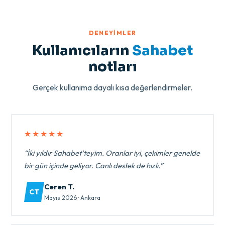
DENEYIMLER
Kullanıcıların
Sahabet
notları
Gerçek kullanıma dayalı kısa değerlendirmeler.
★★★★★
“İki yıldır Sahabet’teyim. Oranlar iyi, çekimler genelde
bir gün içinde geliyor. Canlı destek de hızlı.”
Ceren T.
CT
Mayıs 2026 · Ankara