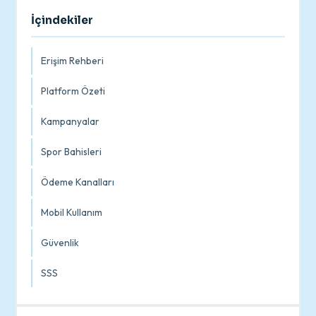
İçindekiler
Erişim Rehberi
Platform Özeti
Kampanyalar
Spor Bahisleri
Ödeme Kanalları
Mobil Kullanım
Güvenlik
SSS