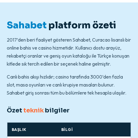
Sahabet
platform özeti
2017’den beri faaliyet gösteren Sahabet, Curacao lisanslı bir
online bahis ve casino hizmetidir. Kullanıcı dostu arayüz,
rekabetçi oranlar ve geniş oyun kataloğu ile Türkçe konuşan
kitlede sık tercih edilen bir seçenek haline gelmiştir.
Canlı bahis akışı hızlıdır; casino tarafında 3000’den fazla
slot, masa oyunları ve canlı krupiye masaları bulunur.
Sahabet giriş sonrası tüm bu bölümlere tek hesapla ulaşılır.
Özet
teknik
bilgiler
BAŞLIK
BILGI