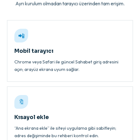
Ayrı kurulum olmadan tarayıcı üzerinden tam erişim.
📲
Mobil tarayıcı
Chrome veya Safari ile güncel Sahabet giriş adresini
açın; arayüz ekrana uyum sağlar.
🔖
Kısayol ekle
“Ana ekrana ekle” ile siteyi uygulama gibi sabitleyin;
adres değişiminde bu rehberi kontrol edin.