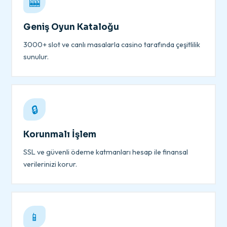
🎰
Geniş Oyun Kataloğu
3000+ slot ve canlı masalarla casino tarafında çeşitlilik
sunulur.
🔒
Korunmalı İşlem
SSL ve güvenli ödeme katmanları hesap ile finansal
verilerinizi korur.
📱