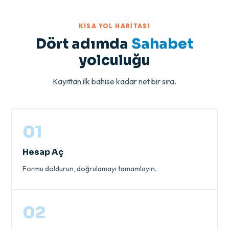
KISA YOL HARITASI
Dört adımda
Sahabet
yolculuğu
Kayıttan ilk bahise kadar net bir sıra.
01
Hesap Aç
Formu doldurun, doğrulamayı tamamlayın.
02