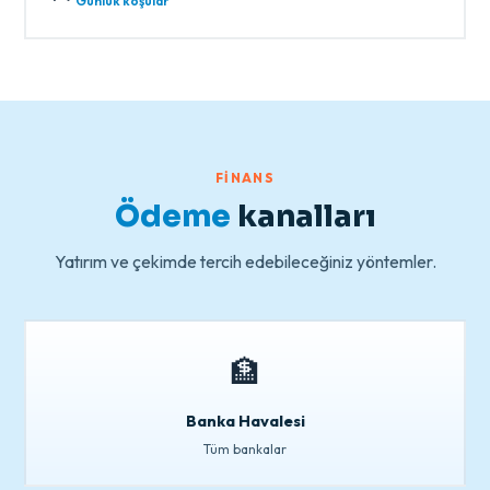
Günlük koşular
FINANS
Ödeme
kanalları
Yatırım ve çekimde tercih edebileceğiniz yöntemler.
🏦
Banka Havalesi
Tüm bankalar