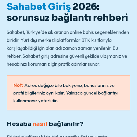
Sahabet Giriş
2026:
sorunsuz bağlantı rehberi
Sahabet, Türkiye'de sık aranan online bahis seçeneklerinden
biridir. Yurt dışı merkezli platformlar BTK kısıtlarıyla
karşılaşabildiği için alan adı zaman zaman yenilenir. Bu
rehber, Sahabet giriş adresine güvenli şekilde ulaşmanız ve
hesabınızı korumanız için pratik adımlar sunar.
Not:
Adres değişse bile bakiyeniz, bonuslarınız ve
profil bilgileriniz aynı kalır. Yalnızca güncel bağlantıyı
kullanmanız yeterlidir.
Hesaba
nasıl
bağlanılır?