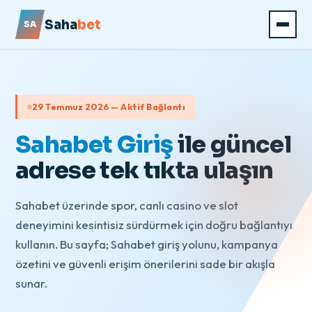
Saha
bet
SA
29 Temmuz 2026 — Aktif Bağlantı
Sahabet Giriş
ile güncel
adrese tek tıkta ulaşın
Sahabet üzerinde spor, canlı casino ve slot
deneyimini kesintisiz sürdürmek için doğru bağlantıyı
kullanın. Bu sayfa; Sahabet giriş yolunu, kampanya
özetini ve güvenli erişim önerilerini sade bir akışla
sunar.