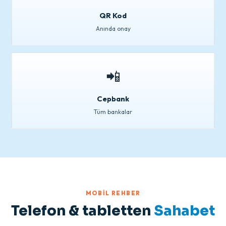
QR Kod
Anında onay
📲
Cepbank
Tüm bankalar
MOBIL REHBER
Telefon & tabletten
Sahabet