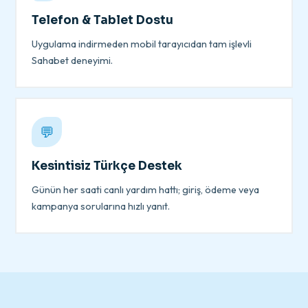
Telefon & Tablet Dostu
Uygulama indirmeden mobil tarayıcıdan tam işlevli
Sahabet deneyimi.
💬
Kesintisiz Türkçe Destek
Günün her saati canlı yardım hattı; giriş, ödeme veya
kampanya sorularına hızlı yanıt.