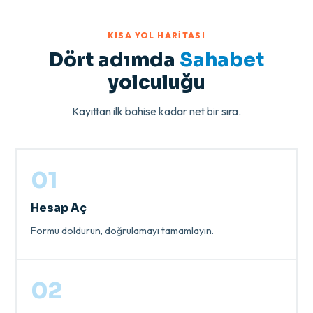
KISA YOL HARITASI
Dört adımda
Sahabet
yolculuğu
Kayıttan ilk bahise kadar net bir sıra.
01
Hesap Aç
Formu doldurun, doğrulamayı tamamlayın.
02