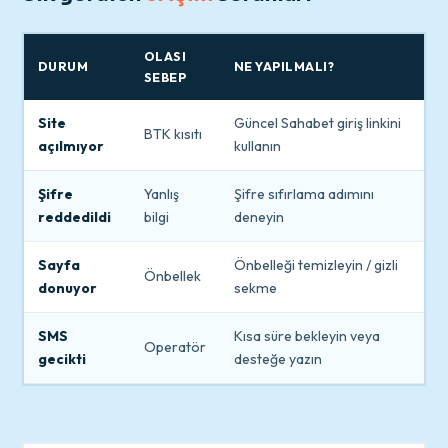
OLASI
DURUM
NE YAPILMALI?
SEBEP
Site
Güncel Sahabet giriş linkini
BTK kısıtı
açılmıyor
kullanın
Şifre
Yanlış
Şifre sıfırlama adımını
reddedildi
bilgi
deneyin
Sayfa
Önbelleği temizleyin / gizli
Önbellek
donuyor
sekme
SMS
Kısa süre bekleyin veya
Operatör
gecikti
desteğe yazın