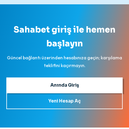
Sahabet giriş ile hemen
başlayın
Güncel bağlantı üzerinden hesabınıza geçin; karşılama
teklifini kaçırmayın.
Anında Giriş
Yeni Hesap Aç