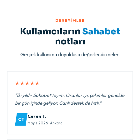
DENEYIMLER
Kullanıcıların
Sahabet
notları
Gerçek kullanıma dayalı kısa değerlendirmeler.
★★★★★
“İki yıldır Sahabet’teyim. Oranlar iyi, çekimler genelde
bir gün içinde geliyor. Canlı destek de hızlı.”
Ceren T.
CT
Mayıs 2026 · Ankara