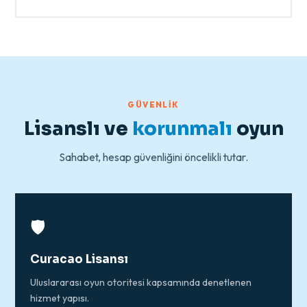
GÜVENLIK
Lisanslı ve
korunmalı
oyun
Sahabet, hesap güvenliğini öncelikli tutar.
🛡️
Curacao Lisansı
Uluslararası oyun otoritesi kapsamında denetlenen
hizmet yapısı.