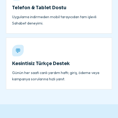
Telefon & Tablet Dostu
Uygulama indirmeden mobil tarayıcıdan tam işlevli
Sahabet deneyimi.
💬
Kesintisiz Türkçe Destek
Günün her saati canlı yardım hattı; giriş, ödeme veya
kampanya sorularına hızlı yanıt.