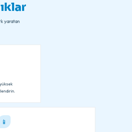
ıklar
rk yaratan
 yüksek
lendirin.
📱