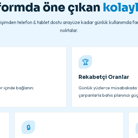
formda öne çıkan
kolayl
işimden telefon & tablet dostu arayüze kadar günlük kullanımda fa
noktalar.
🏆
Rekabetçi Oranlar
er içinde bağlanın;
Günlük yüzlerce müsabakada
çarpanlarla bahis planınızı güç
🔒