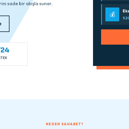
ni sade bir akışla sunar.
Eks
💰
%20
e
/24
STEK
NEDEN SAHABET?