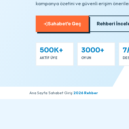
kampanya özetini ve güvenli erişim önerileri
Sahabet'e Geç
Rehberi İncel
500K+
3000+
7
AKTIF ÜYE
OYUN
DE
Ana Sayfa
/
Sahabet Giriş
/
2026 Rehber