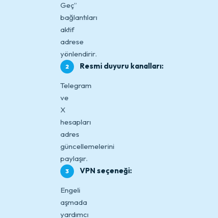
Geç”
bağlantıları
aktif
adrese
yönlendirir.
Resmi duyuru kanalları:
Telegram
ve
X
hesapları
adres
güncellemelerini
paylaşır.
VPN seçeneği:
Engeli
aşmada
yardımcı