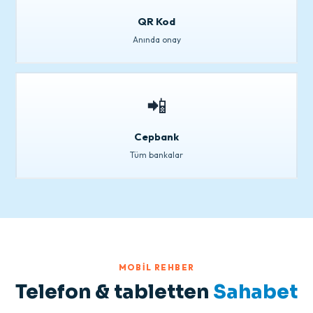
QR Kod
Anında onay
📲
Cepbank
Tüm bankalar
MOBIL REHBER
Telefon & tabletten
Sahabet