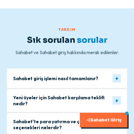
YARDIM
Sık sorulan
sorular
Sahabet ve Sahabet giriş hakkında merak edilenler.
+
Sahabet giriş işlemi nasıl tamamlanır?
Güncel Sahabet giriş bağlantısını açın, kullanıcı
Yeni üyeler için Sahabet karşılama teklifi
bilgilerinizi girin. İlk kez geliyorsanız kayıt formunu
+
nedir?
doldurarak hesap açabilirsiniz. Engelleme durumunda
bu sayfadaki aktif linki tercih edin.
İlk yatırımlarda %200'e varan karşılama bonusu ve 250
Sahabet Giriş
Sahabet'te para yatırma ve çekme
freespin sunulabilir. Kampanya koşulları ve çevrim
+
seçenekleri nelerdir?
kuralları hesabınızdaki promosyon panelinde güncel