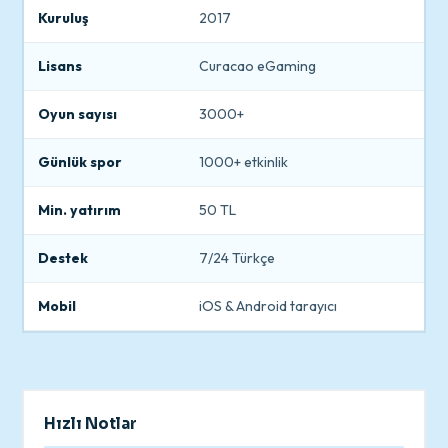
Kuruluş
2017
Lisans
Curacao eGaming
Oyun sayısı
3000+
Günlük spor
1000+ etkinlik
Min. yatırım
50 TL
Destek
7/24 Türkçe
Mobil
iOS & Android tarayıcı
Hızlı Notlar