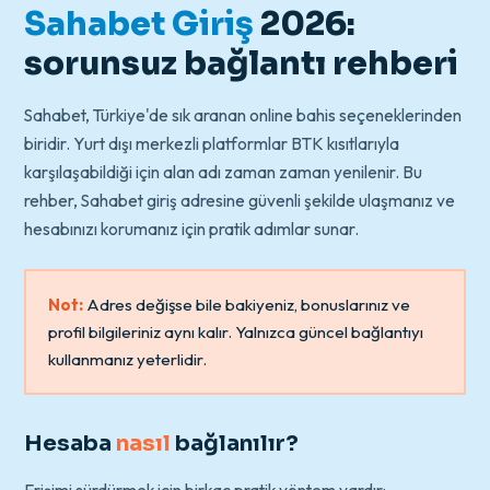
Sahabet Giriş
2026:
sorunsuz bağlantı rehberi
Sahabet, Türkiye'de sık aranan online bahis seçeneklerinden
biridir. Yurt dışı merkezli platformlar BTK kısıtlarıyla
karşılaşabildiği için alan adı zaman zaman yenilenir. Bu
rehber, Sahabet giriş adresine güvenli şekilde ulaşmanız ve
hesabınızı korumanız için pratik adımlar sunar.
Not:
Adres değişse bile bakiyeniz, bonuslarınız ve
profil bilgileriniz aynı kalır. Yalnızca güncel bağlantıyı
kullanmanız yeterlidir.
Hesaba
nasıl
bağlanılır?