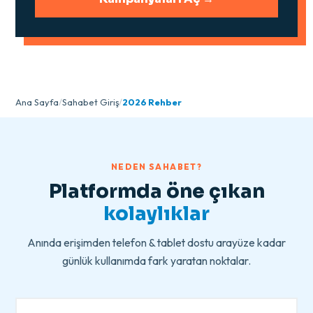
Ana Sayfa
/
Sahabet Giriş
/
2026 Rehber
NEDEN SAHABET?
Platformda öne çıkan
kolaylıklar
Anında erişimden telefon & tablet dostu arayüze kadar
günlük kullanımda fark yaratan noktalar.