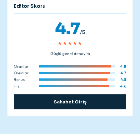
Editör Skoru
4.7
/5
★★★★★
Güçlü genel deneyim
Oranlar
4.8
Oyunlar
4.7
Bonus
4.5
Hız
4.6
Sahabet Giriş