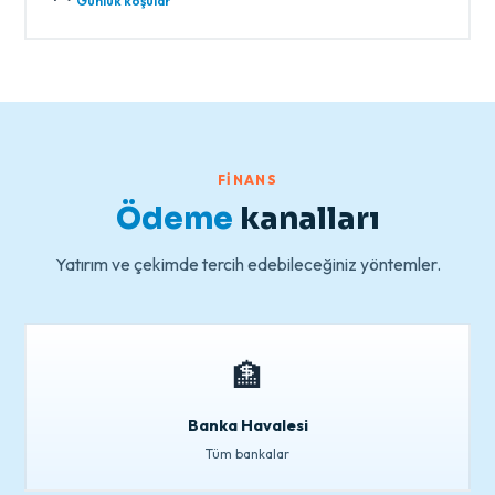
Günlük koşular
FINANS
Ödeme
kanalları
Yatırım ve çekimde tercih edebileceğiniz yöntemler.
🏦
Banka Havalesi
Tüm bankalar