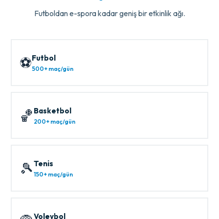
Futboldan e-spora kadar geniş bir etkinlik ağı.
Futbol
⚽
500+ maç/gün
Basketbol
🏀
200+ maç/gün
Tenis
🎾
150+ maç/gün
Voleybol