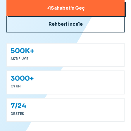
Sahabet'e Geç
Rehberi İncele
500K+
AKTIF ÜYE
3000+
OYUN
7/24
DESTEK