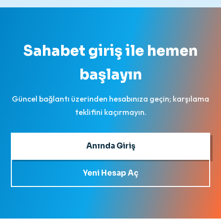
Sahabet giriş ile hemen
başlayın
Güncel bağlantı üzerinden hesabınıza geçin; karşılama
teklifini kaçırmayın.
Anında Giriş
Yeni Hesap Aç