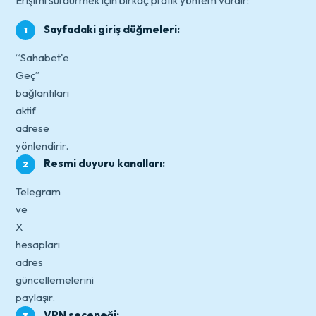
Erişimi sürdürmek için birkaç pratik yöntem vardır:
Sayfadaki giriş düğmeleri:
“Sahabet'e
Geç”
bağlantıları
aktif
adrese
yönlendirir.
Resmi duyuru kanalları:
Telegram
ve
X
hesapları
adres
güncellemelerini
paylaşır.
VPN seçeneği: