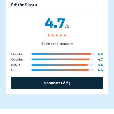
Editör Skoru
4.7
/5
★★★★★
Güçlü genel deneyim
Oranlar
4.8
Oyunlar
4.7
Bonus
4.5
Hız
4.6
Sahabet Giriş