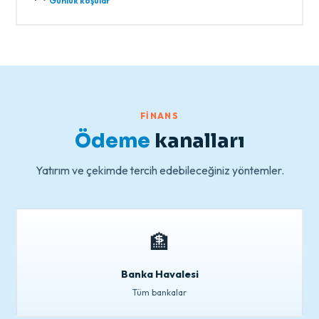
Günlük koşular
FINANS
Ödeme
kanalları
Yatırım ve çekimde tercih edebileceğiniz yöntemler.
🏦
Banka Havalesi
Tüm bankalar