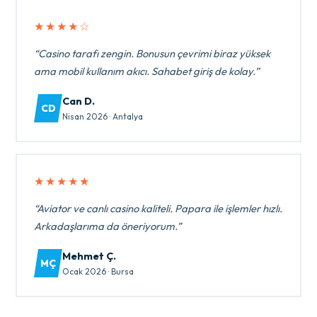
★★★★☆
“Casino tarafı zengin. Bonusun çevrimi biraz yüksek
ama mobil kullanım akıcı. Sahabet giriş de kolay.”
Can D.
CD
Nisan 2026 · Antalya
★★★★★
“Aviator ve canlı casino kaliteli. Papara ile işlemler hızlı.
Arkadaşlarıma da öneriyorum.”
Mehmet Ç.
MÇ
Ocak 2026 · Bursa