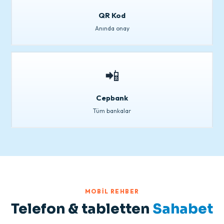
QR Kod
Anında onay
📲
Cepbank
Tüm bankalar
MOBIL REHBER
Telefon & tabletten
Sahabet