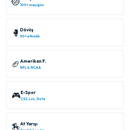
🏐
100+ maç/gün
Dövüş
🥊
50+ etkinlik
Amerikan F.
🏈
NFL & NCAA
E-Spor
🎮
CS2, LoL, Dota
At Yarışı
🏇