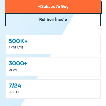
Sahabet'e Geç
Rehberi İncele
500K+
AKTIF ÜYE
3000+
OYUN
7/24
DESTEK