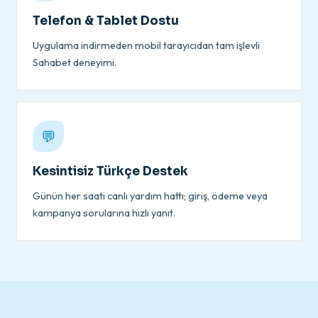
Telefon & Tablet Dostu
Uygulama indirmeden mobil tarayıcıdan tam işlevli
Sahabet deneyimi.
💬
Kesintisiz Türkçe Destek
Günün her saati canlı yardım hattı; giriş, ödeme veya
kampanya sorularına hızlı yanıt.