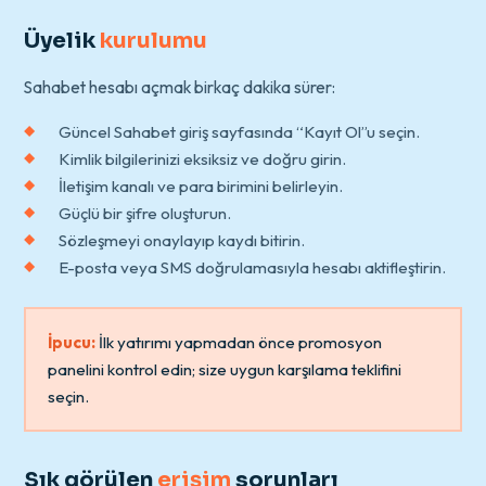
Üyelik
kurulumu
Sahabet hesabı açmak birkaç dakika sürer:
Güncel Sahabet giriş sayfasında “Kayıt Ol”u seçin.
Kimlik bilgilerinizi eksiksiz ve doğru girin.
İletişim kanalı ve para birimini belirleyin.
Güçlü bir şifre oluşturun.
Sözleşmeyi onaylayıp kaydı bitirin.
E-posta veya SMS doğrulamasıyla hesabı aktifleştirin.
İpucu:
İlk yatırımı yapmadan önce promosyon
panelini kontrol edin; size uygun karşılama teklifini
seçin.
Sık görülen
erişim
sorunları