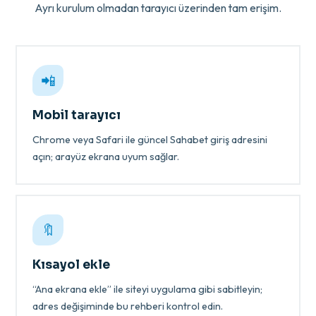
Ayrı kurulum olmadan tarayıcı üzerinden tam erişim.
📲
Mobil tarayıcı
Chrome veya Safari ile güncel Sahabet giriş adresini
açın; arayüz ekrana uyum sağlar.
🔖
Kısayol ekle
“Ana ekrana ekle” ile siteyi uygulama gibi sabitleyin;
adres değişiminde bu rehberi kontrol edin.