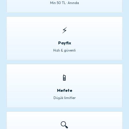
Min 50 TL · Anında
⚡
Payfix
Hızlı & güvenli
📱
Mefete
Düşük limitler
🔍