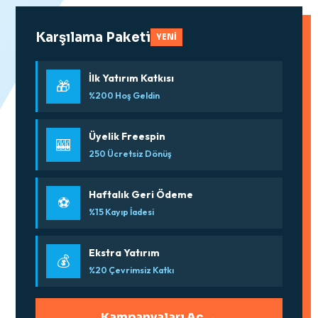
Karşılama Paketi
YENİ
İlk Yatırım Katkısı
🎁
%200 Hoş Geldin
Üyelik Freespin
🎰
250 Ücretsiz Dönüş
Haftalık Geri Ödeme
⚽
%15 Kayıp İadesi
Ekstra Yatırım
💰
%20 Çevrimsiz Katkı
Kampanyaları Aç →