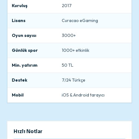
Kuruluş
2017
Lisans
Curacao eGaming
Oyun sayısı
3000+
Günlük spor
1000+ etkinlik
Min. yatırım
50 TL
Destek
7/24 Türkçe
Mobil
iOS & Android tarayıcı
Hızlı Notlar