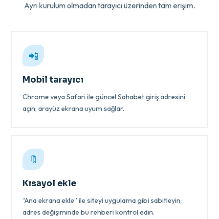
Ayrı kurulum olmadan tarayıcı üzerinden tam erişim.
📲
Mobil tarayıcı
Chrome veya Safari ile güncel Sahabet giriş adresini
açın; arayüz ekrana uyum sağlar.
🔖
Kısayol ekle
“Ana ekrana ekle” ile siteyi uygulama gibi sabitleyin;
adres değişiminde bu rehberi kontrol edin.