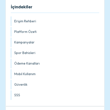
İçindekiler
Erişim Rehberi
Platform Özeti
Kampanyalar
Spor Bahisleri
Ödeme Kanalları
Mobil Kullanım
Güvenlik
SSS