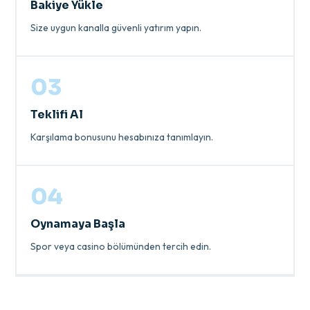
Bakiye Yükle
Size uygun kanalla güvenli yatırım yapın.
03
Teklifi Al
Karşılama bonusunu hesabınıza tanımlayın.
04
Oynamaya Başla
Spor veya casino bölümünden tercih edin.