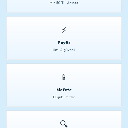
Min 50 TL · Anında
⚡
Payfix
Hızlı & güvenli
📱
Mefete
Düşük limitler
🔍