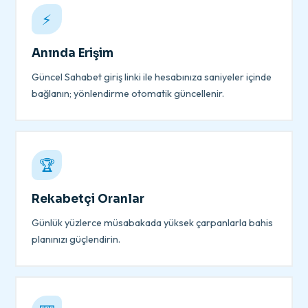
⚡
Anında Erişim
Güncel Sahabet giriş linki ile hesabınıza saniyeler içinde
bağlanın; yönlendirme otomatik güncellenir.
🏆
Rekabetçi Oranlar
Günlük yüzlerce müsabakada yüksek çarpanlarla bahis
planınızı güçlendirin.