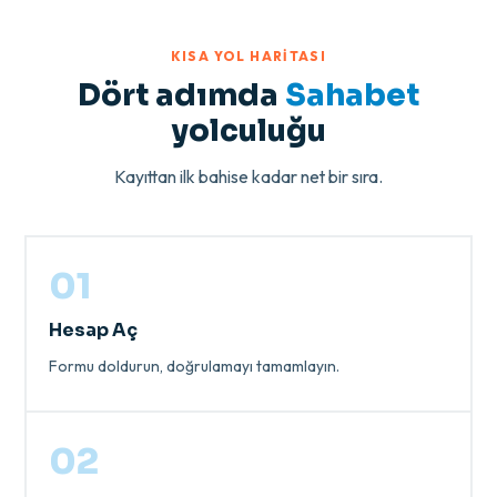
KISA YOL HARITASI
Dört adımda
Sahabet
yolculuğu
Kayıttan ilk bahise kadar net bir sıra.
01
Hesap Aç
Formu doldurun, doğrulamayı tamamlayın.
02