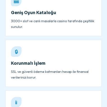
🎰
Geniş Oyun Kataloğu
3000+ slot ve canlı masalarla casino tarafında çeşitlilik
sunulur.
🔒
Korunmalı İşlem
SSL ve güvenli ödeme katmanları hesap ile finansal
verilerinizi korur.
📱