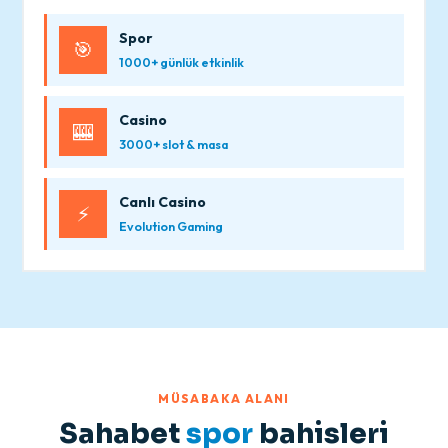
Spor
🎯
1000+ günlük etkinlik
Casino
🎰
3000+ slot & masa
Canlı Casino
⚡
Evolution Gaming
MÜSABAKA ALANI
Sahabet
spor
bahisleri