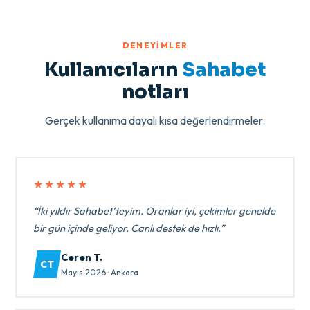
DENEYIMLER
Kullanıcıların
Sahabet
notları
Gerçek kullanıma dayalı kısa değerlendirmeler.
★★★★★
“İki yıldır Sahabet’teyim. Oranlar iyi, çekimler genelde
bir gün içinde geliyor. Canlı destek de hızlı.”
Ceren T.
CT
Mayıs 2026 · Ankara