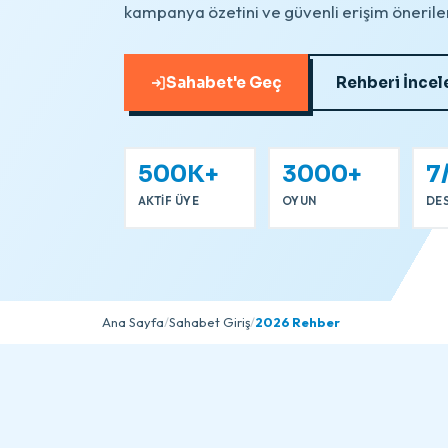
kampanya özetini ve güvenli erişim önerileri
Sahabet'e Geç
Rehberi İncel
500K+
3000+
7
AKTIF ÜYE
OYUN
DE
Ana Sayfa
/
Sahabet Giriş
/
2026 Rehber