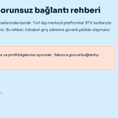
orunsuz bağlantı rehberi
klerinden biridir. Yurt dışı merkezli platformlar BTK kısıtlarıyla
nir. Bu rehber, Sahabet giriş adresine güvenli şekilde ulaşmanız
.
ve profil bilgileriniz aynı kalır. Yalnızca güncel bağlantıyı
r: