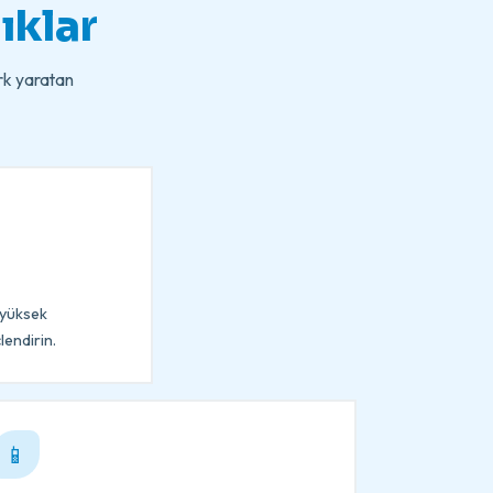
ıklar
rk yaratan
 yüksek
lendirin.
📱