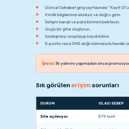
Güncel Sahabet giriş sayfasında “Kayıt Ol”u
Kimlik bilgilerinizi eksiksiz ve doğru girin.
İletişim kanalı ve para birimini belirleyin.
Güçlü bir şifre oluşturun.
Sözleşmeyi onaylayıp kaydı bitirin.
E-posta veya SMS doğrulamasıyla hesabı akti
İpucu:
İlk yatırımı yapmadan önce promosyon pa
Sık görülen
erişim
sorunları
DURUM
OLASI SEBEP
Site açılmıyor
BTK kısıtı