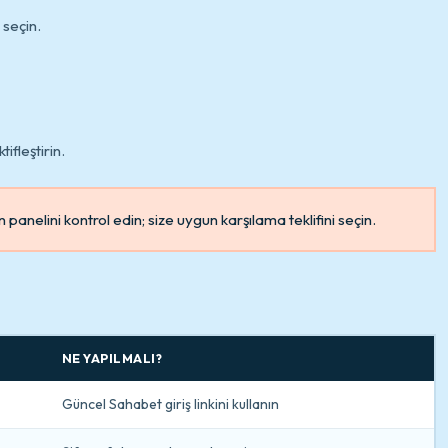
 seçin.
fleştirin.
nelini kontrol edin; size uygun karşılama teklifini seçin.
NE YAPILMALI?
Güncel Sahabet giriş linkini kullanın