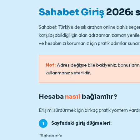
Sahabet Giriş
2026: s
Sahabet, Türkiye'de sık aranan online bahis seçene
karşılaşabildiği için alan adı zaman zaman yenile
ve hesabınızı korumanız için pratik adımlar sunar
Not:
Adres değişse bile bakiyeniz, bonuslarınız 
kullanmanız yeterlidir.
Hesaba
nasıl
bağlanılır?
Erişimi sürdürmek için birkaç pratik yöntem vardı
Sayfadaki giriş düğmeleri:
“Sahabet'e