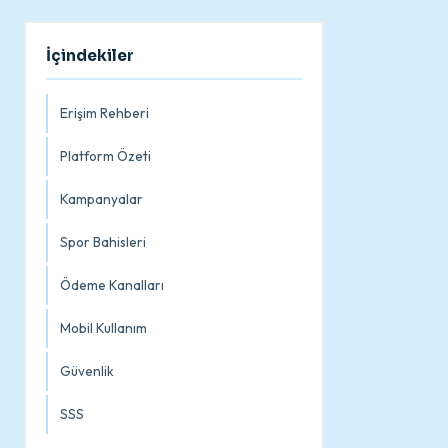
İçindekiler
Erişim Rehberi
Platform Özeti
Kampanyalar
Spor Bahisleri
Ödeme Kanalları
Mobil Kullanım
Güvenlik
SSS