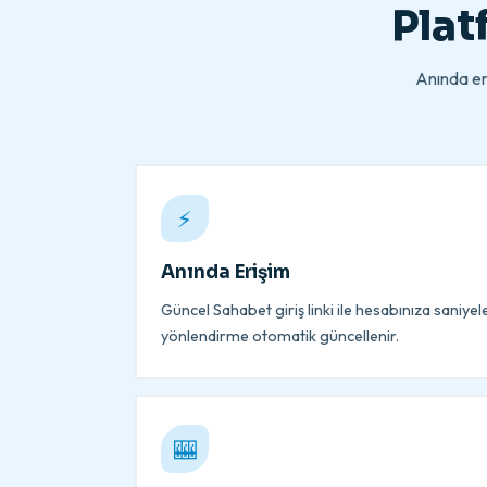
Plat
Anında er
⚡
Anında Erişim
Güncel Sahabet giriş linki ile hesabınıza saniyel
yönlendirme otomatik güncellenir.
🎰