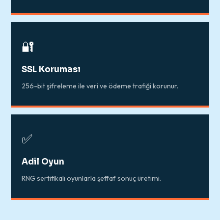
🔐
SSL Koruması
256-bit şifreleme ile veri ve ödeme trafiği korunur.
✅
Adil Oyun
RNG sertifikalı oyunlarla şeffaf sonuç üretimi.