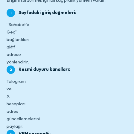
Erişimi sürdürmek için birkaç pratik yöntem vardır:
Sayfadaki giriş düğmeleri:
“Sahabet'e
Geç”
bağlantıları
aktif
adrese
yönlendirir.
Resmi duyuru kanalları:
Telegram
ve
X
hesapları
adres
güncellemelerini
paylaşır.
VPN seçeneği: