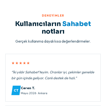
DENEYIMLER
Kullanıcıların
Sahabet
notları
Gerçek kullanıma dayalı kısa değerlendirmeler.
★★★★★
“İki yıldır Sahabet’teyim. Oranlar iyi, çekimler genelde
bir gün içinde geliyor. Canlı destek de hızlı.”
Ceren T.
CT
Mayıs 2026 · Ankara