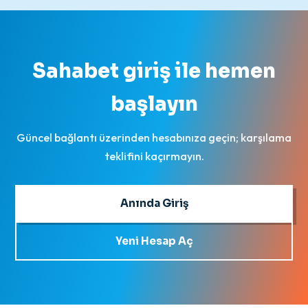
Sahabet giriş ile hemen
başlayın
Güncel bağlantı üzerinden hesabınıza geçin; karşılama
teklifini kaçırmayın.
Anında Giriş
Yeni Hesap Aç