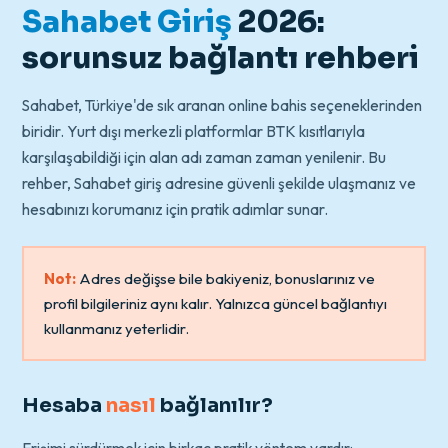
Sahabet Giriş
2026:
sorunsuz bağlantı rehberi
Sahabet, Türkiye'de sık aranan online bahis seçeneklerinden
biridir. Yurt dışı merkezli platformlar BTK kısıtlarıyla
karşılaşabildiği için alan adı zaman zaman yenilenir. Bu
rehber, Sahabet giriş adresine güvenli şekilde ulaşmanız ve
hesabınızı korumanız için pratik adımlar sunar.
Not:
Adres değişse bile bakiyeniz, bonuslarınız ve
profil bilgileriniz aynı kalır. Yalnızca güncel bağlantıyı
kullanmanız yeterlidir.
Hesaba
nasıl
bağlanılır?