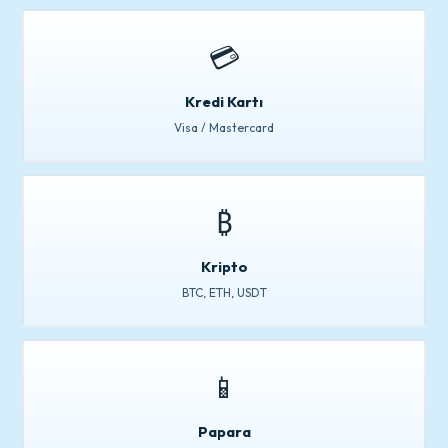
💳
Kredi Kartı
Visa / Mastercard
₿
Kripto
BTC, ETH, USDT
📱
Papara