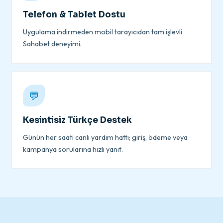
Telefon & Tablet Dostu
Uygulama indirmeden mobil tarayıcıdan tam işlevli
Sahabet deneyimi.
💬
Kesintisiz Türkçe Destek
Günün her saati canlı yardım hattı; giriş, ödeme veya
kampanya sorularına hızlı yanıt.