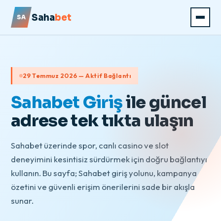
Saha
bet
SA
29 Temmuz 2026 — Aktif Bağlantı
Sahabet Giriş
ile güncel
adrese tek tıkta ulaşın
Sahabet üzerinde spor, canlı casino ve slot
deneyimini kesintisiz sürdürmek için doğru bağlantıyı
kullanın. Bu sayfa; Sahabet giriş yolunu, kampanya
özetini ve güvenli erişim önerilerini sade bir akışla
sunar.