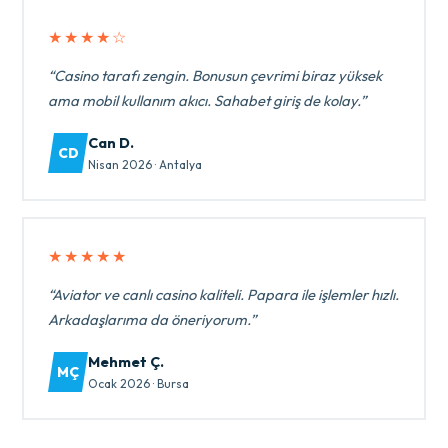
★★★★☆
“Casino tarafı zengin. Bonusun çevrimi biraz yüksek
ama mobil kullanım akıcı. Sahabet giriş de kolay.”
Can D.
CD
Nisan 2026 · Antalya
★★★★★
“Aviator ve canlı casino kaliteli. Papara ile işlemler hızlı.
Arkadaşlarıma da öneriyorum.”
Mehmet Ç.
MÇ
Ocak 2026 · Bursa