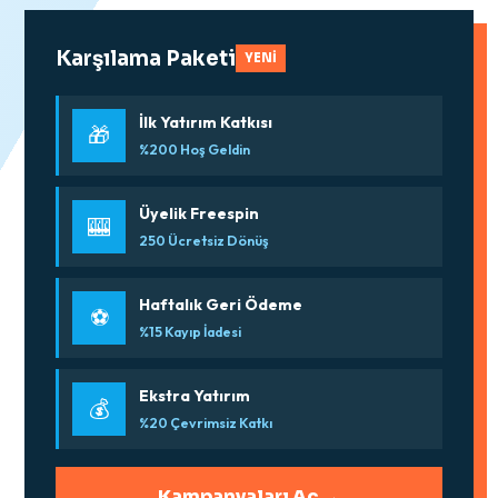
Karşılama Paketi
YENİ
İlk Yatırım Katkısı
🎁
%200 Hoş Geldin
Üyelik Freespin
🎰
250 Ücretsiz Dönüş
Haftalık Geri Ödeme
⚽
%15 Kayıp İadesi
Ekstra Yatırım
💰
%20 Çevrimsiz Katkı
Kampanyaları Aç →