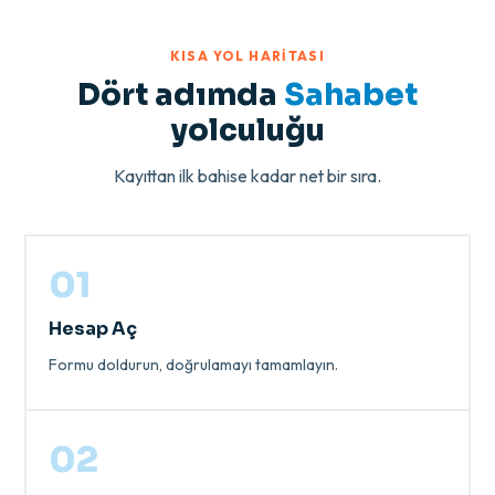
KISA YOL HARITASI
Dört adımda
Sahabet
yolculuğu
Kayıttan ilk bahise kadar net bir sıra.
01
Hesap Aç
Formu doldurun, doğrulamayı tamamlayın.
02