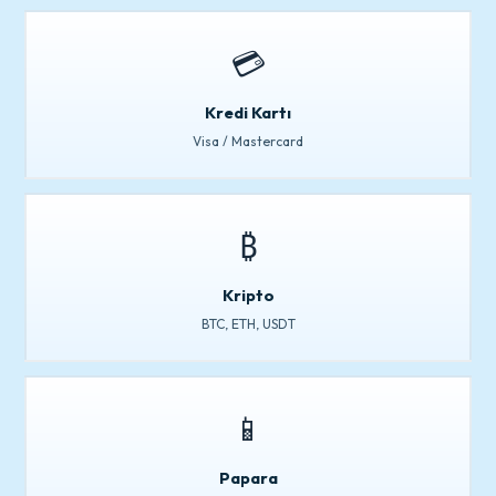
💳
Kredi Kartı
Visa / Mastercard
₿
Kripto
BTC, ETH, USDT
📱
Papara