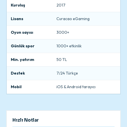
Kuruluş
2017
Lisans
Curacao eGaming
Oyun sayısı
3000+
Günlük spor
1000+ etkinlik
Min. yatırım
50 TL
Destek
7/24 Türkçe
Mobil
iOS & Android tarayıcı
Hızlı Notlar