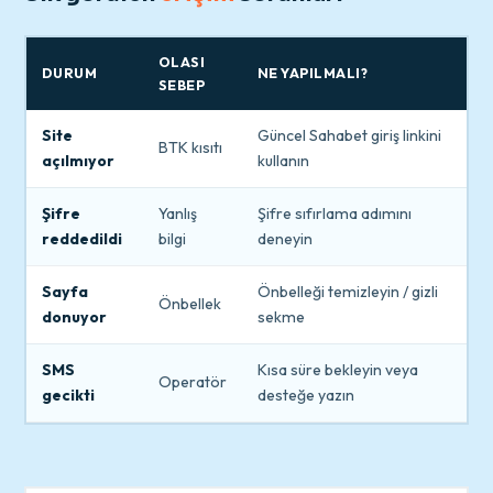
OLASI
DURUM
NE YAPILMALI?
SEBEP
Site
Güncel Sahabet giriş linkini
BTK kısıtı
açılmıyor
kullanın
Şifre
Yanlış
Şifre sıfırlama adımını
reddedildi
bilgi
deneyin
Sayfa
Önbelleği temizleyin / gizli
Önbellek
donuyor
sekme
SMS
Kısa süre bekleyin veya
Operatör
gecikti
desteğe yazın