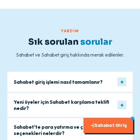
YARDIM
Sık sorulan
sorular
Sahabet ve Sahabet giriş hakkında merak edilenler.
+
Sahabet giriş işlemi nasıl tamamlanır?
Güncel Sahabet giriş bağlantısını açın, kullanıcı
Yeni üyeler için Sahabet karşılama teklifi
bilgilerinizi girin. İlk kez geliyorsanız kayıt formunu
+
nedir?
doldurarak hesap açabilirsiniz. Engelleme durumunda
bu sayfadaki aktif linki tercih edin.
İlk yatırımlarda %200'e varan karşılama bonusu ve 250
Sahabet Giriş
Sahabet'te para yatırma ve çekme
freespin sunulabilir. Kampanya koşulları ve çevrim
+
seçenekleri nelerdir?
kuralları hesabınızdaki promosyon panelinde güncel