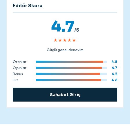
Editör Skoru
4.7
/5
★★★★★
Güçlü genel deneyim
Oranlar
4.8
Oyunlar
4.7
Bonus
4.5
Hız
4.6
Sahabet Giriş