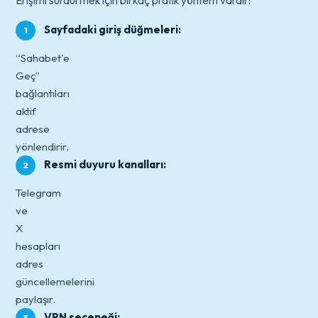
Erişimi sürdürmek için birkaç pratik yöntem vardır:
Sayfadaki giriş düğmeleri:
“Sahabet'e
Geç”
bağlantıları
aktif
adrese
yönlendirir.
Resmi duyuru kanalları:
Telegram
ve
X
hesapları
adres
güncellemelerini
paylaşır.
VPN seçeneği: