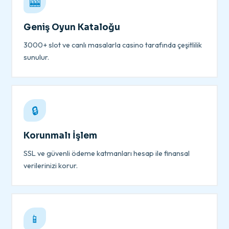
🎰
Geniş Oyun Kataloğu
3000+ slot ve canlı masalarla casino tarafında çeşitlilik
sunulur.
🔒
Korunmalı İşlem
SSL ve güvenli ödeme katmanları hesap ile finansal
verilerinizi korur.
📱