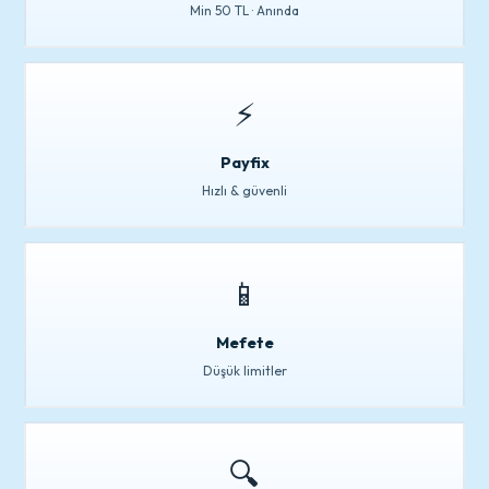
Min 50 TL · Anında
⚡
Payfix
Hızlı & güvenli
📱
Mefete
Düşük limitler
🔍