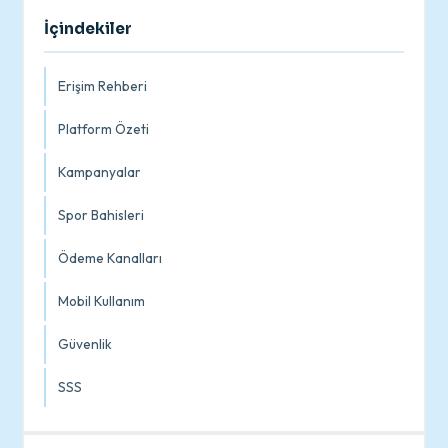
İçindekiler
Erişim Rehberi
Platform Özeti
Kampanyalar
Spor Bahisleri
Ödeme Kanalları
Mobil Kullanım
Güvenlik
SSS