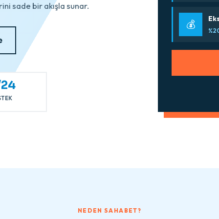
ni sade bir akışla sunar.
Eks
💰
%20
e
/24
STEK
NEDEN SAHABET?