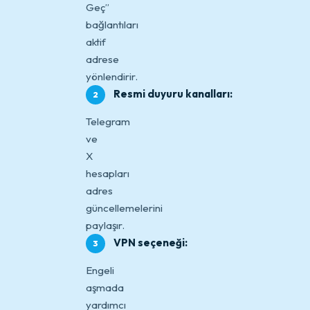
Geç”
bağlantıları
aktif
adrese
yönlendirir.
Resmi duyuru kanalları:
Telegram
ve
X
hesapları
adres
güncellemelerini
paylaşır.
VPN seçeneği:
Engeli
aşmada
yardımcı