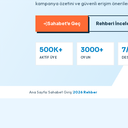
kampanya özetini ve güvenli erişim önerileri
Sahabet'e Geç
Rehberi İncel
500K+
3000+
7
AKTIF ÜYE
OYUN
DE
Ana Sayfa
/
Sahabet Giriş
/
2026 Rehber