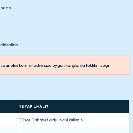
 seçin.
fleştirin.
nelini kontrol edin; size uygun karşılama teklifini seçin.
NE YAPILMALI?
Güncel Sahabet giriş linkini kullanın