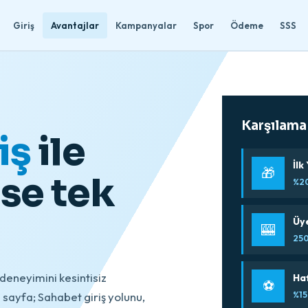
Giriş
Avantajlar
Kampanyalar
Spor
Ödeme
SSS
Karşılama
iş
ile
İlk
🎁
se tek
%20
Üye
🎰
250
 deneyimini kesintisiz
Ha
⚽
 sayfa; Sahabet giriş yolunu,
%15