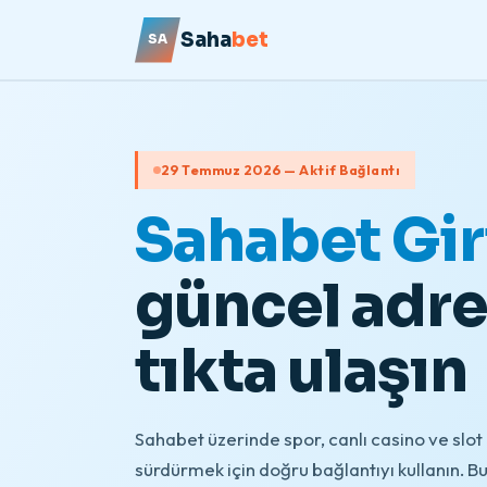
Saha
bet
SA
29 Temmuz 2026 — Aktif Bağlantı
Sahabet Gir
güncel adre
tıkta ulaşın
Sahabet üzerinde spor, canlı casino ve slot
sürdürmek için doğru bağlantıyı kullanın. Bu