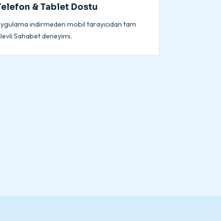
Telefon & Tablet Dostu
ygulama indirmeden mobil tarayıcıdan tam
şlevli Sahabet deneyimi.