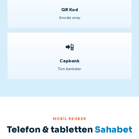
QR Kod
Anında onay
📲
Cepbank
Tüm bankalar
MOBIL REHBER
Telefon & tabletten
Sahabet