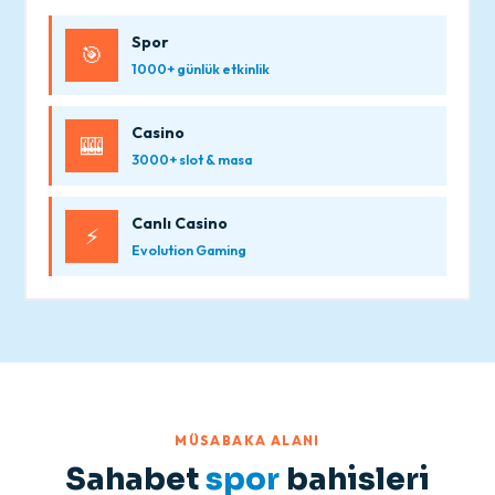
Spor
🎯
1000+ günlük etkinlik
Casino
🎰
3000+ slot & masa
Canlı Casino
⚡
Evolution Gaming
MÜSABAKA ALANI
Sahabet
spor
bahisleri