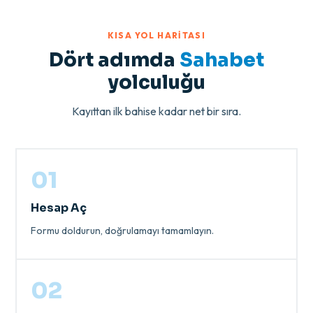
KISA YOL HARITASI
Dört adımda
Sahabet
yolculuğu
Kayıttan ilk bahise kadar net bir sıra.
01
Hesap Aç
Formu doldurun, doğrulamayı tamamlayın.
02