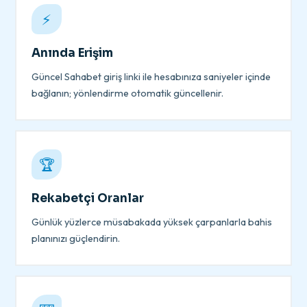
⚡
Anında Erişim
Güncel Sahabet giriş linki ile hesabınıza saniyeler içinde
bağlanın; yönlendirme otomatik güncellenir.
🏆
Rekabetçi Oranlar
Günlük yüzlerce müsabakada yüksek çarpanlarla bahis
planınızı güçlendirin.