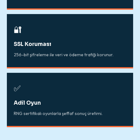
🔐
SSL Koruması
256-bit şifreleme ile veri ve ödeme trafiği korunur.
✅
Adil Oyun
RNG sertifikalı oyunlarla şeffaf sonuç üretimi.