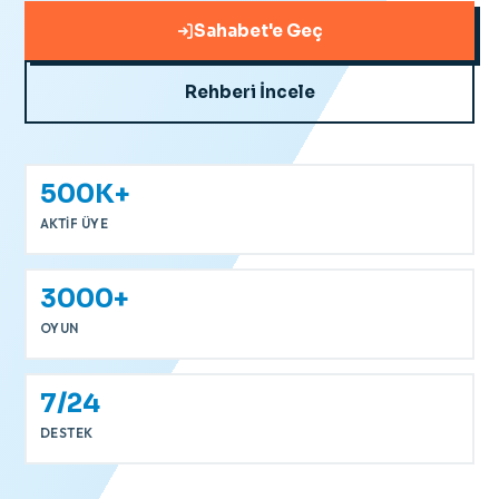
Sahabet'e Geç
Rehberi İncele
500K+
AKTIF ÜYE
3000+
OYUN
7/24
DESTEK