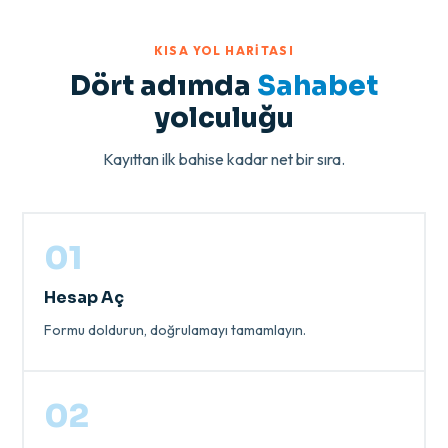
KISA YOL HARITASI
Dört adımda
Sahabet
yolculuğu
Kayıttan ilk bahise kadar net bir sıra.
01
Hesap Aç
Formu doldurun, doğrulamayı tamamlayın.
02