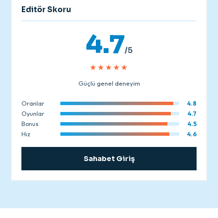
Editör Skoru
4.7
/5
★★★★★
Güçlü genel deneyim
Oranlar
4.8
Oyunlar
4.7
Bonus
4.5
Hız
4.6
Sahabet Giriş