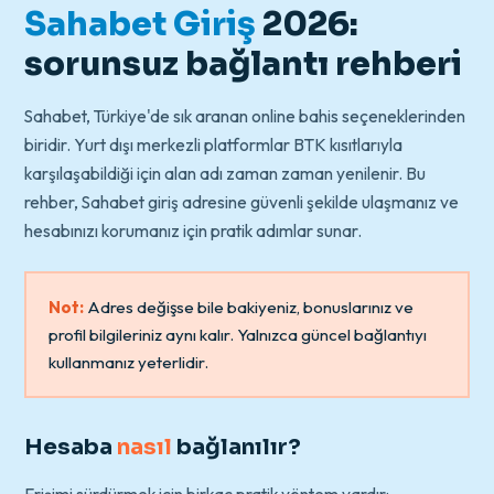
Sahabet Giriş
2026:
sorunsuz bağlantı rehberi
Sahabet, Türkiye'de sık aranan online bahis seçeneklerinden
biridir. Yurt dışı merkezli platformlar BTK kısıtlarıyla
karşılaşabildiği için alan adı zaman zaman yenilenir. Bu
rehber, Sahabet giriş adresine güvenli şekilde ulaşmanız ve
hesabınızı korumanız için pratik adımlar sunar.
Not:
Adres değişse bile bakiyeniz, bonuslarınız ve
profil bilgileriniz aynı kalır. Yalnızca güncel bağlantıyı
kullanmanız yeterlidir.
Hesaba
nasıl
bağlanılır?