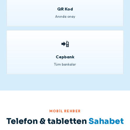
QR Kod
Anında onay
📲
Cepbank
Tüm bankalar
MOBIL REHBER
Telefon & tabletten
Sahabet