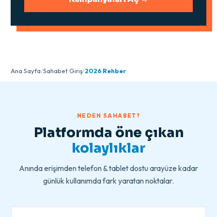
Ana Sayfa
/
Sahabet Giriş
/
2026 Rehber
NEDEN SAHABET?
Platformda öne çıkan
kolaylıklar
Anında erişimden telefon & tablet dostu arayüze kadar
günlük kullanımda fark yaratan noktalar.