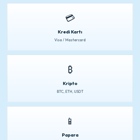
💳
Kredi Kartı
Visa / Mastercard
₿
Kripto
BTC, ETH, USDT
📱
Papara