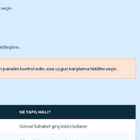
 seçin.
fleştirin.
nelini kontrol edin; size uygun karşılama teklifini seçin.
NE YAPILMALI?
Güncel Sahabet giriş linkini kullanın