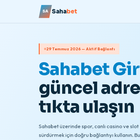
Saha
bet
SA
29 Temmuz 2026 — Aktif Bağlantı
Sahabet Gir
güncel adre
tıkta ulaşın
Sahabet üzerinde spor, canlı casino ve slot
sürdürmek için doğru bağlantıyı kullanın. Bu