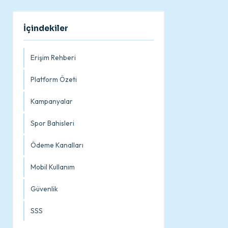
İçindekiler
Erişim Rehberi
Platform Özeti
Kampanyalar
Spor Bahisleri
Ödeme Kanalları
Mobil Kullanım
Güvenlik
SSS