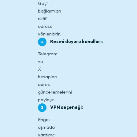
Geç”
bağlantıları
aktif
adrese
yönlendirir.
Resmi duyuru kanalları:
Telegram
ve
X
hesapları
adres
güncellemelerini
paylaşır.
VPN seçeneği:
Engeli
aşmada
yardımcı