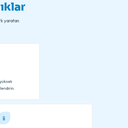
ıklar
rk yaratan
 yüksek
lendirin.
📱