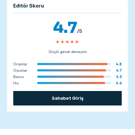
Editör Skoru
4.7
/5
★★★★★
Güçlü genel deneyim
Oranlar
4.8
Oyunlar
4.7
Bonus
4.5
Hız
4.6
Sahabet Giriş