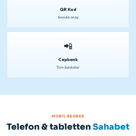
QR Kod
Anında onay
📲
Cepbank
Tüm bankalar
MOBIL REHBER
Telefon & tabletten
Sahabet