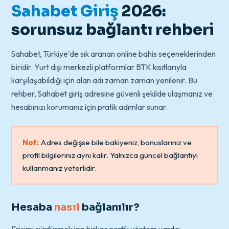
Sahabet Giriş
2026:
sorunsuz bağlantı rehberi
Sahabet, Türkiye'de sık aranan online bahis seçeneklerinden
biridir. Yurt dışı merkezli platformlar BTK kısıtlarıyla
karşılaşabildiği için alan adı zaman zaman yenilenir. Bu
rehber, Sahabet giriş adresine güvenli şekilde ulaşmanız ve
hesabınızı korumanız için pratik adımlar sunar.
Not:
Adres değişse bile bakiyeniz, bonuslarınız ve
profil bilgileriniz aynı kalır. Yalnızca güncel bağlantıyı
kullanmanız yeterlidir.
Hesaba
nasıl
bağlanılır?