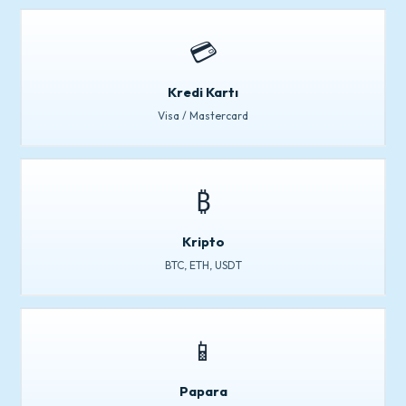
💳
Kredi Kartı
Visa / Mastercard
₿
Kripto
BTC, ETH, USDT
📱
Papara