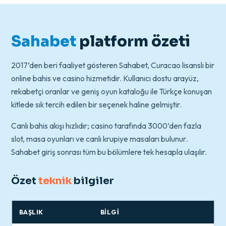
Sahabet
platform özeti
2017’den beri faaliyet gösteren Sahabet, Curacao lisanslı bir
online bahis ve casino hizmetidir. Kullanıcı dostu arayüz,
rekabetçi oranlar ve geniş oyun kataloğu ile Türkçe konuşan
kitlede sık tercih edilen bir seçenek haline gelmiştir.
Canlı bahis akışı hızlıdır; casino tarafında 3000’den fazla
slot, masa oyunları ve canlı krupiye masaları bulunur.
Sahabet giriş sonrası tüm bu bölümlere tek hesapla ulaşılır.
Özet
teknik
bilgiler
BAŞLIK
BILGI