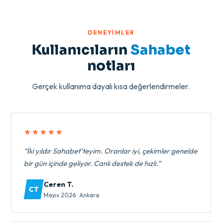
DENEYIMLER
Kullanıcıların
Sahabet
notları
Gerçek kullanıma dayalı kısa değerlendirmeler.
★★★★★
“İki yıldır Sahabet’teyim. Oranlar iyi, çekimler genelde
bir gün içinde geliyor. Canlı destek de hızlı.”
Ceren T.
CT
Mayıs 2026 · Ankara