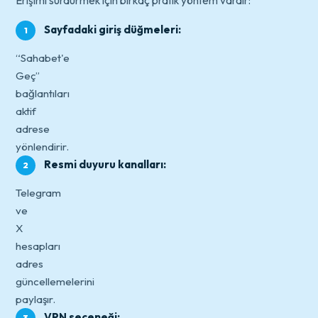
Erişimi sürdürmek için birkaç pratik yöntem vardır:
Sayfadaki giriş düğmeleri:
“Sahabet'e
Geç”
bağlantıları
aktif
adrese
yönlendirir.
Resmi duyuru kanalları:
Telegram
ve
X
hesapları
adres
güncellemelerini
paylaşır.
VPN seçeneği: