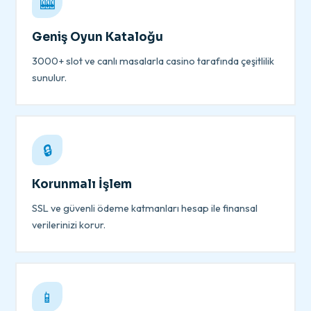
🎰
Geniş Oyun Kataloğu
3000+ slot ve canlı masalarla casino tarafında çeşitlilik
sunulur.
🔒
Korunmalı İşlem
SSL ve güvenli ödeme katmanları hesap ile finansal
verilerinizi korur.
📱