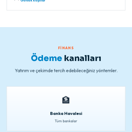
Günlük koşular
FINANS
Ödeme
kanalları
Yatırım ve çekimde tercih edebileceğiniz yöntemler.
🏦
Banka Havalesi
Tüm bankalar