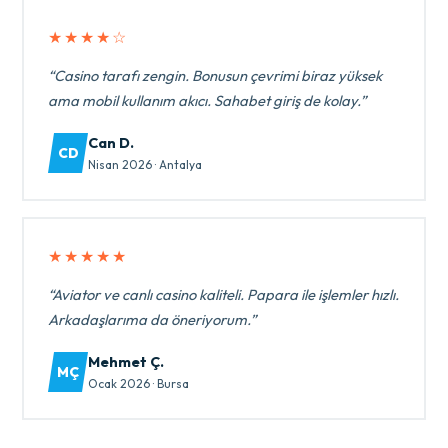
★★★★☆
“Casino tarafı zengin. Bonusun çevrimi biraz yüksek
ama mobil kullanım akıcı. Sahabet giriş de kolay.”
Can D.
CD
Nisan 2026 · Antalya
★★★★★
“Aviator ve canlı casino kaliteli. Papara ile işlemler hızlı.
Arkadaşlarıma da öneriyorum.”
Mehmet Ç.
MÇ
Ocak 2026 · Bursa