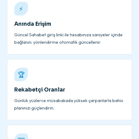
⚡
Anında Erişim
Güncel Sahabet giriş linki ile hesabınıza saniyeler içinde
bağlanın; yönlendirme otomatik güncellenir.
🏆
Rekabetçi Oranlar
Günlük yüzlerce müsabakada yüksek çarpanlarla bahis
planınızı güçlendirin.