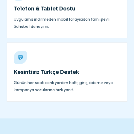
Telefon & Tablet Dostu
Uygulama indirmeden mobil tarayıcıdan tam işlevli
Sahabet deneyimi.
💬
Kesintisiz Türkçe Destek
Günün her saati canlı yardım hattı; giriş, ödeme veya
kampanya sorularına hızlı yanıt.