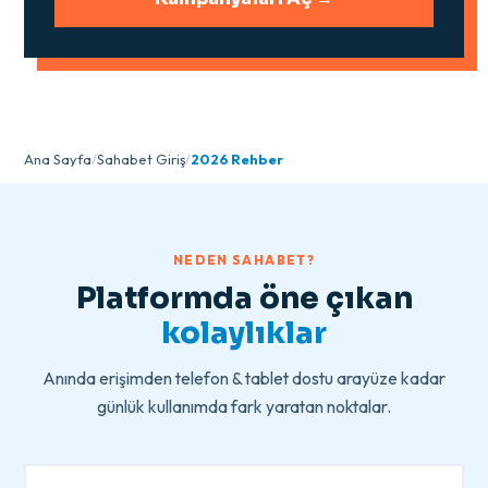
Ana Sayfa
/
Sahabet Giriş
/
2026 Rehber
NEDEN SAHABET?
Platformda öne çıkan
kolaylıklar
Anında erişimden telefon & tablet dostu arayüze kadar
günlük kullanımda fark yaratan noktalar.