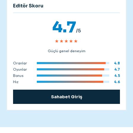
Editör Skoru
4.7
/5
★★★★★
Güçlü genel deneyim
Oranlar
4.8
Oyunlar
4.7
Bonus
4.5
Hız
4.6
Sahabet Giriş