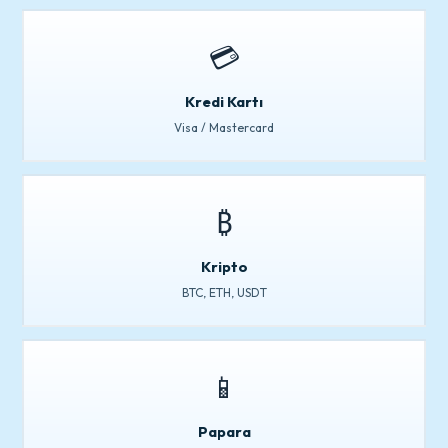
💳
Kredi Kartı
Visa / Mastercard
₿
Kripto
BTC, ETH, USDT
📱
Papara