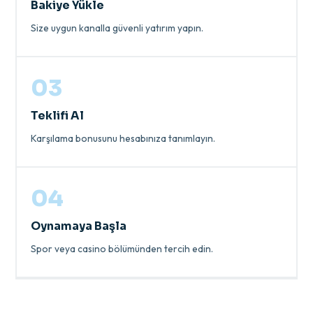
Bakiye Yükle
Size uygun kanalla güvenli yatırım yapın.
03
Teklifi Al
Karşılama bonusunu hesabınıza tanımlayın.
04
Oynamaya Başla
Spor veya casino bölümünden tercih edin.