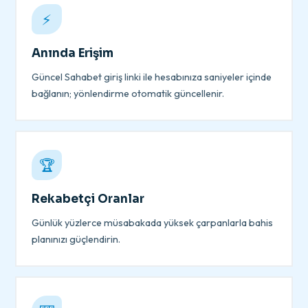
⚡
Anında Erişim
Güncel Sahabet giriş linki ile hesabınıza saniyeler içinde
bağlanın; yönlendirme otomatik güncellenir.
🏆
Rekabetçi Oranlar
Günlük yüzlerce müsabakada yüksek çarpanlarla bahis
planınızı güçlendirin.