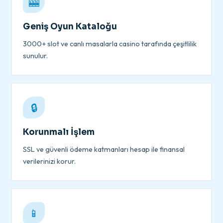
🎰
Geniş Oyun Kataloğu
3000+ slot ve canlı masalarla casino tarafında çeşitlilik
sunulur.
🔒
Korunmalı İşlem
SSL ve güvenli ödeme katmanları hesap ile finansal
verilerinizi korur.
📱