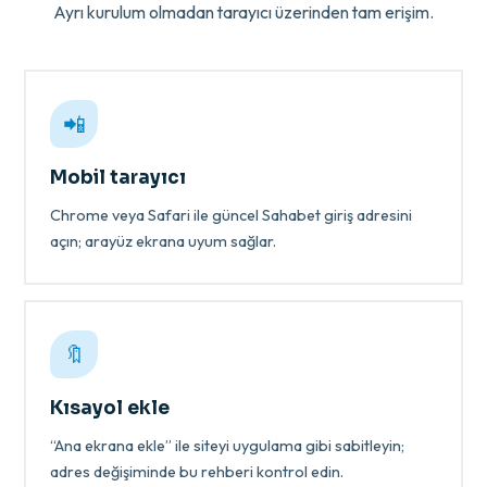
Ayrı kurulum olmadan tarayıcı üzerinden tam erişim.
📲
Mobil tarayıcı
Chrome veya Safari ile güncel Sahabet giriş adresini
açın; arayüz ekrana uyum sağlar.
🔖
Kısayol ekle
“Ana ekrana ekle” ile siteyi uygulama gibi sabitleyin;
adres değişiminde bu rehberi kontrol edin.