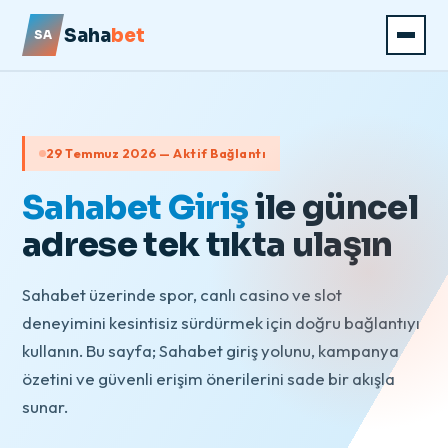
Saha
bet
SA
29 Temmuz 2026 — Aktif Bağlantı
Sahabet Giriş
ile güncel
adrese tek tıkta ulaşın
Sahabet üzerinde spor, canlı casino ve slot
deneyimini kesintisiz sürdürmek için doğru bağlantıyı
kullanın. Bu sayfa; Sahabet giriş yolunu, kampanya
özetini ve güvenli erişim önerilerini sade bir akışla
sunar.