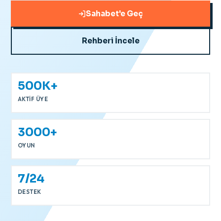
Sahabet'e Geç
Rehberi İncele
500K+
AKTIF ÜYE
3000+
OYUN
7/24
DESTEK