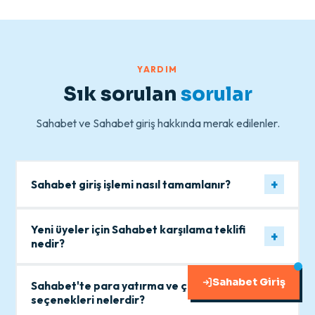
YARDIM
Sık sorulan
sorular
Sahabet ve Sahabet giriş hakkında merak edilenler.
+
Sahabet giriş işlemi nasıl tamamlanır?
Güncel Sahabet giriş bağlantısını açın, kullanıcı
Yeni üyeler için Sahabet karşılama teklifi
bilgilerinizi girin. İlk kez geliyorsanız kayıt formunu
+
nedir?
doldurarak hesap açabilirsiniz. Engelleme durumunda
bu sayfadaki aktif linki tercih edin.
İlk yatırımlarda %200'e varan karşılama bonusu ve 250
Sahabet Giriş
Sahabet'te para yatırma ve çekme
freespin sunulabilir. Kampanya koşulları ve çevrim
+
seçenekleri nelerdir?
kuralları hesabınızdaki promosyon panelinde güncel