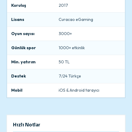
Kuruluş
2017
Lisans
Curacao eGaming
Oyun sayısı
3000+
Günlük spor
1000+ etkinlik
Min. yatırım
50 TL
Destek
7/24 Türkçe
Mobil
iOS & Android tarayıcı
Hızlı Notlar