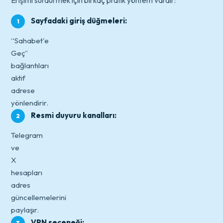
Erişimi sürdürmek için birkaç pratik yöntem vardır:
Sayfadaki giriş düğmeleri:
“Sahabet'e
Geç”
bağlantıları
aktif
adrese
yönlendirir.
Resmi duyuru kanalları:
Telegram
ve
X
hesapları
adres
güncellemelerini
paylaşır.
VPN seçeneği: