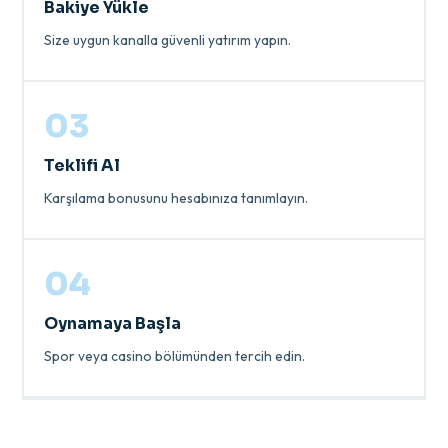
Bakiye Yükle
Size uygun kanalla güvenli yatırım yapın.
03
Teklifi Al
Karşılama bonusunu hesabınıza tanımlayın.
04
Oynamaya Başla
Spor veya casino bölümünden tercih edin.