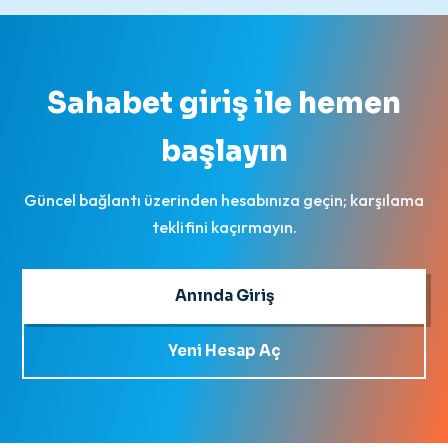
Sahabet giriş ile hemen
başlayın
Güncel bağlantı üzerinden hesabınıza geçin; karşılama
teklifini kaçırmayın.
Anında Giriş
Yeni Hesap Aç