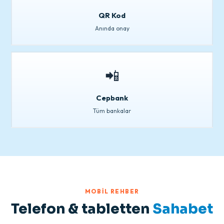
QR Kod
Anında onay
📲
Cepbank
Tüm bankalar
MOBIL REHBER
Telefon & tabletten
Sahabet