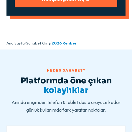
Ana Sayfa
/
Sahabet Giriş
/
2026 Rehber
NEDEN SAHABET?
Platformda öne çıkan
kolaylıklar
Anında erişimden telefon & tablet dostu arayüze kadar
günlük kullanımda fark yaratan noktalar.