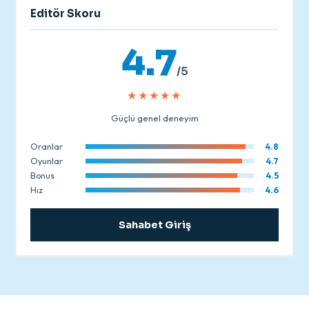
Editör Skoru
4.7
/5
★★★★★
Güçlü genel deneyim
Oranlar
4.8
Oyunlar
4.7
Bonus
4.5
Hız
4.6
Sahabet Giriş