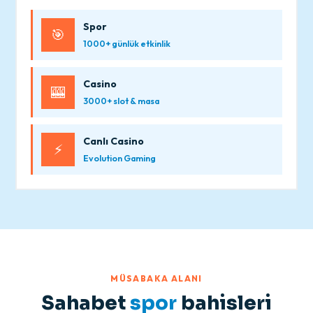
Spor
🎯
1000+ günlük etkinlik
Casino
🎰
3000+ slot & masa
Canlı Casino
⚡
Evolution Gaming
MÜSABAKA ALANI
Sahabet
spor
bahisleri