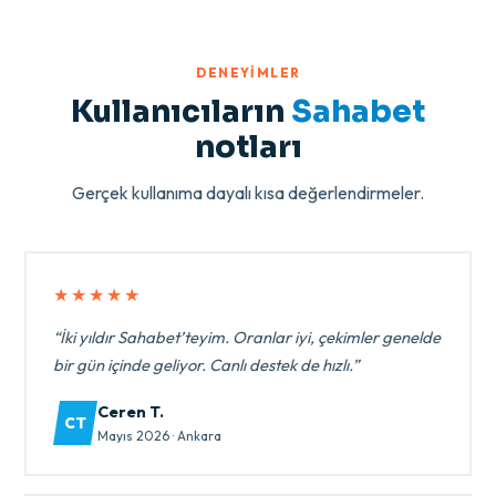
DENEYIMLER
Kullanıcıların
Sahabet
notları
Gerçek kullanıma dayalı kısa değerlendirmeler.
★★★★★
“İki yıldır Sahabet’teyim. Oranlar iyi, çekimler genelde
bir gün içinde geliyor. Canlı destek de hızlı.”
Ceren T.
CT
Mayıs 2026 · Ankara