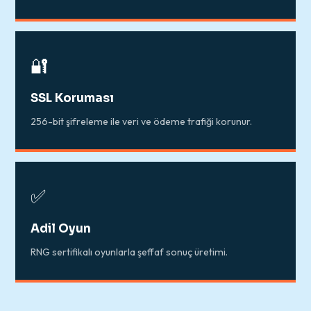
🔐
SSL Koruması
256-bit şifreleme ile veri ve ödeme trafiği korunur.
✅
Adil Oyun
RNG sertifikalı oyunlarla şeffaf sonuç üretimi.