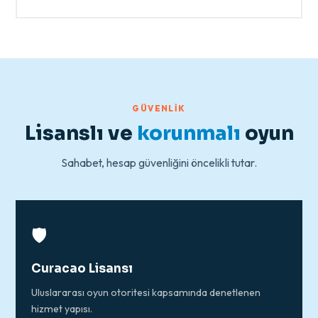
GÜVENLIK
Lisanslı ve
korunmalı
oyun
Sahabet, hesap güvenliğini öncelikli tutar.
🛡️
Curacao Lisansı
Uluslararası oyun otoritesi kapsamında denetlenen
hizmet yapısı.