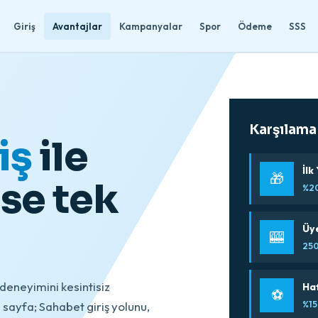
Giriş
Avantajlar
Kampanyalar
Spor
Ödeme
SSS
Karşılama
iş
ile
İlk
🎁
se tek
%20
Üye
🎰
250
 deneyimini kesintisiz
Ha
⚽
 sayfa; Sahabet giriş yolunu,
%15