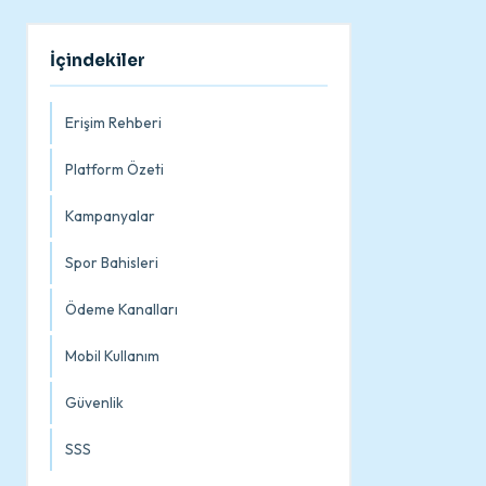
İçindekiler
Erişim Rehberi
Platform Özeti
Kampanyalar
Spor Bahisleri
Ödeme Kanalları
Mobil Kullanım
Güvenlik
SSS