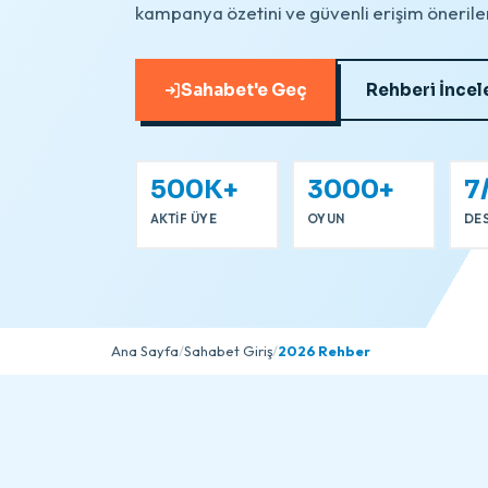
kampanya özetini ve güvenli erişim önerileri
Sahabet'e Geç
Rehberi İncel
500K+
3000+
7
AKTIF ÜYE
OYUN
DE
Ana Sayfa
/
Sahabet Giriş
/
2026 Rehber