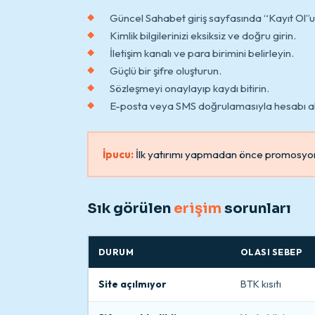
Güncel Sahabet giriş sayfasında “Kayıt Ol”u
Kimlik bilgilerinizi eksiksiz ve doğru girin.
İletişim kanalı ve para birimini belirleyin.
Güçlü bir şifre oluşturun.
Sözleşmeyi onaylayıp kaydı bitirin.
E-posta veya SMS doğrulamasıyla hesabı akti
İpucu:
İlk yatırımı yapmadan önce promosyon pa
Sık görülen
erişim
sorunları
DURUM
OLASI SEBEP
Site açılmıyor
BTK kısıtı