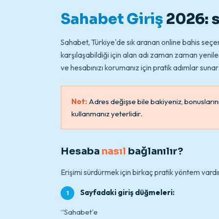
Sahabet Giriş
2026: s
Sahabet, Türkiye'de sık aranan online bahis seçene
karşılaşabildiği için alan adı zaman zaman yenile
ve hesabınızı korumanız için pratik adımlar sunar
Not:
Adres değişse bile bakiyeniz, bonuslarınız 
kullanmanız yeterlidir.
Hesaba
nasıl
bağlanılır?
Erişimi sürdürmek için birkaç pratik yöntem vardı
Sayfadaki giriş düğmeleri:
“Sahabet'e