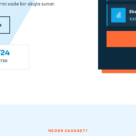
ni sade bir akışla sunar.
Eks
💰
%20
e
/24
STEK
NEDEN SAHABET?