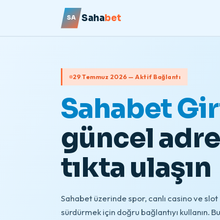
Saha
bet
SA
29 Temmuz 2026 — Aktif Bağlantı
Sahabet Gir
güncel adre
tıkta ulaşın
Sahabet üzerinde spor, canlı casino ve slot
sürdürmek için doğru bağlantıyı kullanın. Bu