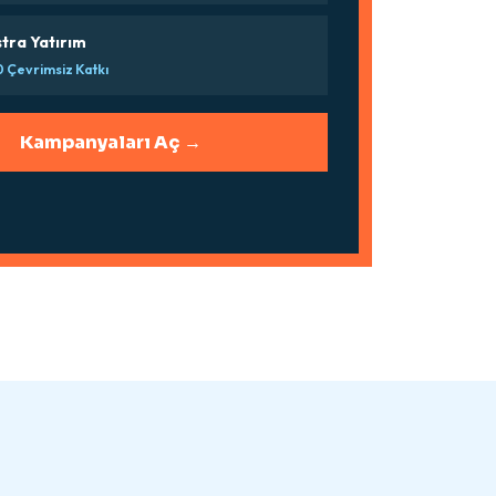
tra Yatırım
 Çevrimsiz Katkı
Kampanyaları Aç →