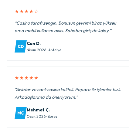
★★★★☆
“Casino tarafı zengin. Bonusun çevrimi biraz yüksek
ama mobil kullanım akıcı. Sahabet giriş de kolay.”
Can D.
CD
Nisan 2026 · Antalya
★★★★★
“Aviator ve canlı casino kaliteli. Papara ile işlemler hızlı.
Arkadaşlarıma da öneriyorum.”
Mehmet Ç.
MÇ
Ocak 2026 · Bursa