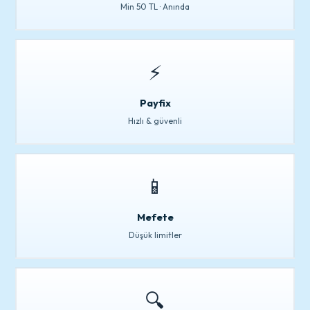
Min 50 TL · Anında
⚡
Payfix
Hızlı & güvenli
📱
Mefete
Düşük limitler
🔍