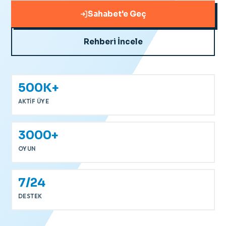
Sahabet'e Geç
Rehberi İncele
500K+
AKTIF ÜYE
3000+
OYUN
7/24
DESTEK