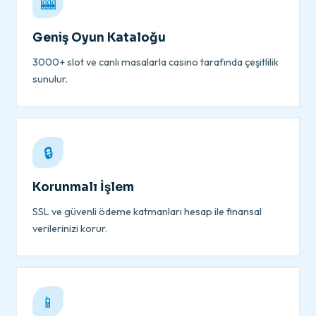
🎰
Geniş Oyun Kataloğu
3000+ slot ve canlı masalarla casino tarafında çeşitlilik
sunulur.
🔒
Korunmalı İşlem
SSL ve güvenli ödeme katmanları hesap ile finansal
verilerinizi korur.
📱