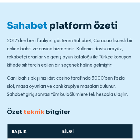
Sahabet
platform özeti
2017’den beri faaliyet gösteren Sahabet, Curacao lisanslı bir
online bahis ve casino hizmetidir. Kullanıcı dostu arayüz,
rekabetçi oranlar ve geniş oyun kataloğu ile Türkçe konuşan
kitlede sık tercih edilen bir seçenek haline gelmiştir.
Canlı bahis akışı hızlıdır; casino tarafında 3000’den fazla
slot, masa oyunları ve canlı krupiye masaları bulunur.
Sahabet giriş sonrası tüm bu bölümlere tek hesapla ulaşılır.
Özet
teknik
bilgiler
BAŞLIK
BILGI