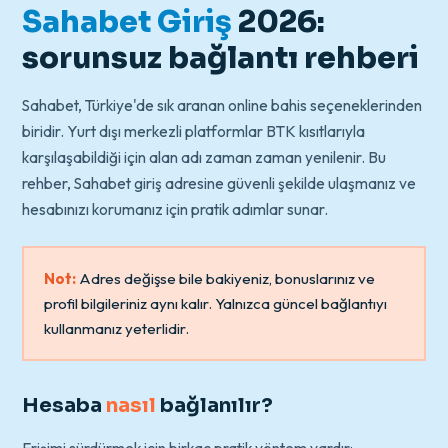
Sahabet Giriş
2026:
sorunsuz bağlantı rehberi
Sahabet, Türkiye'de sık aranan online bahis seçeneklerinden
biridir. Yurt dışı merkezli platformlar BTK kısıtlarıyla
karşılaşabildiği için alan adı zaman zaman yenilenir. Bu
rehber, Sahabet giriş adresine güvenli şekilde ulaşmanız ve
hesabınızı korumanız için pratik adımlar sunar.
Not:
Adres değişse bile bakiyeniz, bonuslarınız ve
profil bilgileriniz aynı kalır. Yalnızca güncel bağlantıyı
kullanmanız yeterlidir.
Hesaba
nasıl
bağlanılır?