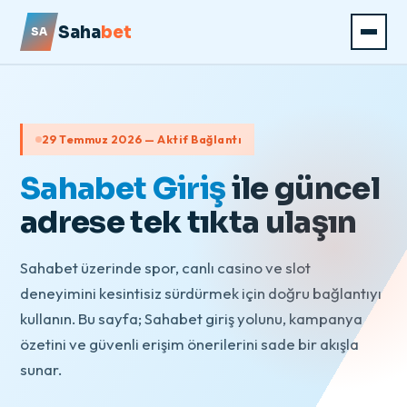
Saha
bet
SA
29 Temmuz 2026 — Aktif Bağlantı
Sahabet Giriş
ile güncel
adrese tek tıkta ulaşın
Sahabet üzerinde spor, canlı casino ve slot
deneyimini kesintisiz sürdürmek için doğru bağlantıyı
kullanın. Bu sayfa; Sahabet giriş yolunu, kampanya
özetini ve güvenli erişim önerilerini sade bir akışla
sunar.