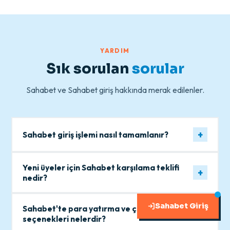
YARDIM
Sık sorulan
sorular
Sahabet ve Sahabet giriş hakkında merak edilenler.
+
Sahabet giriş işlemi nasıl tamamlanır?
Güncel Sahabet giriş bağlantısını açın, kullanıcı
Yeni üyeler için Sahabet karşılama teklifi
bilgilerinizi girin. İlk kez geliyorsanız kayıt formunu
+
nedir?
doldurarak hesap açabilirsiniz. Engelleme durumunda
bu sayfadaki aktif linki tercih edin.
İlk yatırımlarda %200'e varan karşılama bonusu ve 250
Sahabet Giriş
Sahabet'te para yatırma ve çekme
freespin sunulabilir. Kampanya koşulları ve çevrim
+
seçenekleri nelerdir?
kuralları hesabınızdaki promosyon panelinde güncel