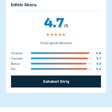
Editör Skoru
4.7
/5
★★★★★
Güçlü genel deneyim
Oranlar
4.8
Oyunlar
4.7
Bonus
4.5
Hız
4.6
Sahabet Giriş