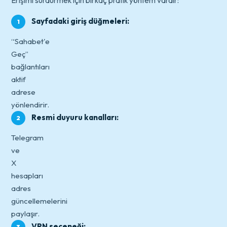
Erişimi sürdürmek için birkaç pratik yöntem vardır:
Sayfadaki giriş düğmeleri:
“Sahabet'e
Geç”
bağlantıları
aktif
adrese
yönlendirir.
Resmi duyuru kanalları:
Telegram
ve
X
hesapları
adres
güncellemelerini
paylaşır.
VPN seçeneği: