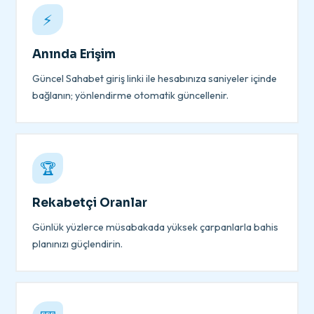
⚡
Anında Erişim
Güncel Sahabet giriş linki ile hesabınıza saniyeler içinde
bağlanın; yönlendirme otomatik güncellenir.
🏆
Rekabetçi Oranlar
Günlük yüzlerce müsabakada yüksek çarpanlarla bahis
planınızı güçlendirin.