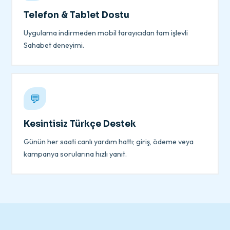
Telefon & Tablet Dostu
Uygulama indirmeden mobil tarayıcıdan tam işlevli
Sahabet deneyimi.
💬
Kesintisiz Türkçe Destek
Günün her saati canlı yardım hattı; giriş, ödeme veya
kampanya sorularına hızlı yanıt.