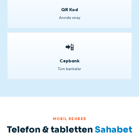
QR Kod
Anında onay
📲
Cepbank
Tüm bankalar
MOBIL REHBER
Telefon & tabletten
Sahabet