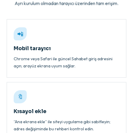
Ayrı kurulum olmadan tarayıcı üzerinden tam erişim.
📲
Mobil tarayıcı
Chrome veya Safari ile güncel Sahabet giriş adresini
açın; arayüz ekrana uyum sağlar.
🔖
Kısayol ekle
“Ana ekrana ekle” ile siteyi uygulama gibi sabitleyin;
adres değişiminde bu rehberi kontrol edin.