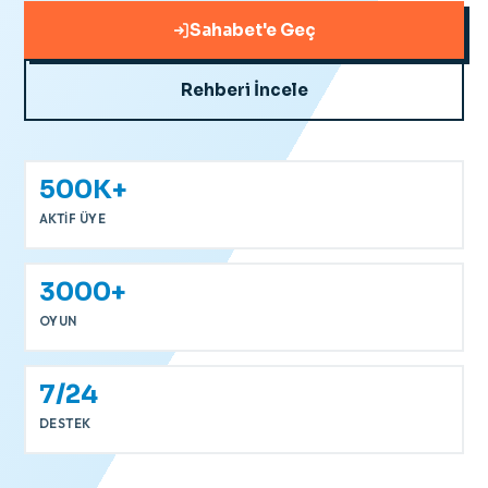
Sahabet'e Geç
Rehberi İncele
500K+
AKTIF ÜYE
3000+
OYUN
7/24
DESTEK