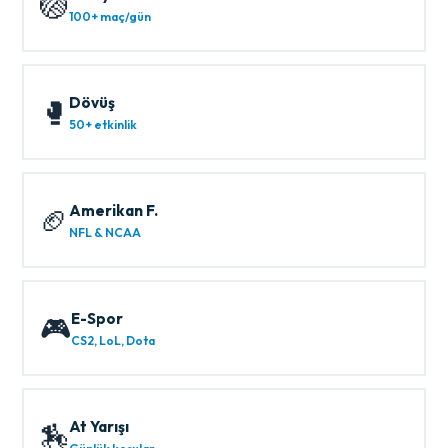
🏐
100+ maç/gün
Dövüş
🥊
50+ etkinlik
Amerikan F.
🏈
NFL & NCAA
E-Spor
🎮
CS2, LoL, Dota
At Yarışı
🏇