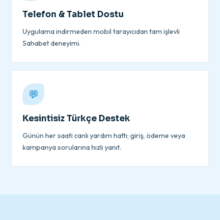
Telefon & Tablet Dostu
Uygulama indirmeden mobil tarayıcıdan tam işlevli
Sahabet deneyimi.
💬
Kesintisiz Türkçe Destek
Günün her saati canlı yardım hattı; giriş, ödeme veya
kampanya sorularına hızlı yanıt.