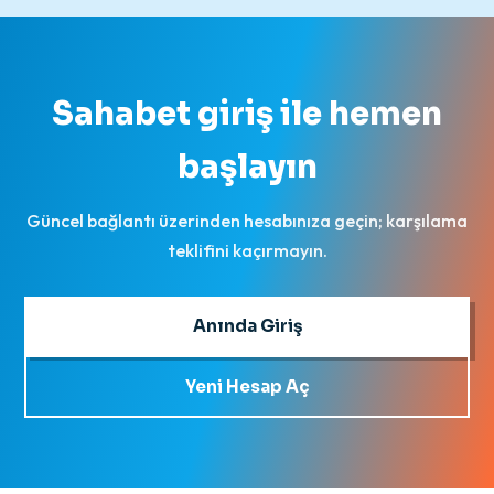
Sahabet giriş ile hemen
başlayın
Güncel bağlantı üzerinden hesabınıza geçin; karşılama
teklifini kaçırmayın.
Anında Giriş
Yeni Hesap Aç