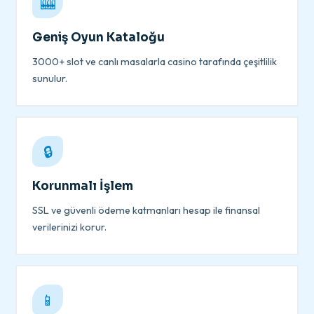
🎰
Geniş Oyun Kataloğu
3000+ slot ve canlı masalarla casino tarafında çeşitlilik
sunulur.
🔒
Korunmalı İşlem
SSL ve güvenli ödeme katmanları hesap ile finansal
verilerinizi korur.
📱