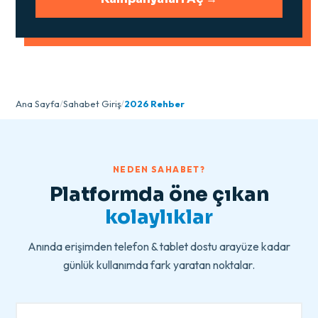
Ana Sayfa
/
Sahabet Giriş
/
2026 Rehber
NEDEN SAHABET?
Platformda öne çıkan
kolaylıklar
Anında erişimden telefon & tablet dostu arayüze kadar
günlük kullanımda fark yaratan noktalar.