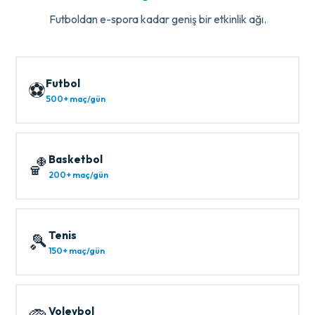
Futboldan e-spora kadar geniş bir etkinlik ağı.
Futbol
⚽
500+ maç/gün
Basketbol
🏀
200+ maç/gün
Tenis
🎾
150+ maç/gün
Voleybol