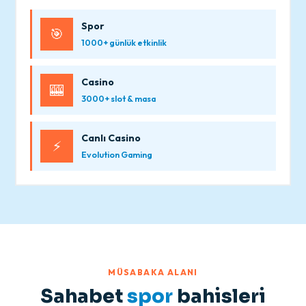
Spor
🎯
1000+ günlük etkinlik
Casino
🎰
3000+ slot & masa
Canlı Casino
⚡
Evolution Gaming
MÜSABAKA ALANI
Sahabet
spor
bahisleri