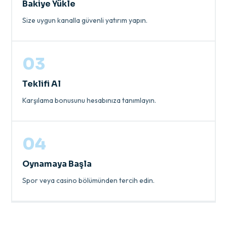
Bakiye Yükle
Size uygun kanalla güvenli yatırım yapın.
03
Teklifi Al
Karşılama bonusunu hesabınıza tanımlayın.
04
Oynamaya Başla
Spor veya casino bölümünden tercih edin.