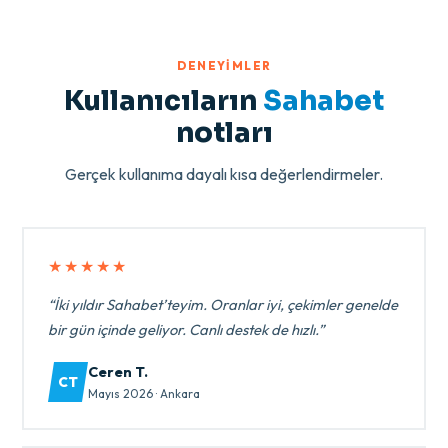
DENEYIMLER
Kullanıcıların
Sahabet
notları
Gerçek kullanıma dayalı kısa değerlendirmeler.
★★★★★
“İki yıldır Sahabet’teyim. Oranlar iyi, çekimler genelde
bir gün içinde geliyor. Canlı destek de hızlı.”
Ceren T.
CT
Mayıs 2026 · Ankara