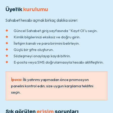
Üyelik
kurulumu
Sahabet hesabı açmak birkaç dakika sürer:
Güncel Sahabet giriş sayfasında “Kayıt Ol”u seçin.
Kimlik bilgilerinizi eksiksiz ve doğru girin.
İletişim kanalı ve para birimini belirleyin.
Güçlü bir şifre oluşturun.
Sözleşmeyi onaylayıp kaydı bitirin.
E-posta veya SMS doğrulamasıyla hesabı aktifleştirin.
İpucu:
İlk yatırımı yapmadan önce promosyon
panelini kontrol edin; size uygun karşılama teklifini
seçin.
Sık görülen
erişim
sorunları