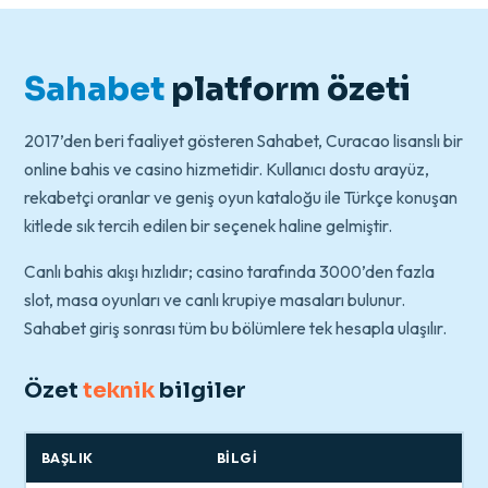
Sahabet
platform özeti
2017’den beri faaliyet gösteren Sahabet, Curacao lisanslı bir
online bahis ve casino hizmetidir. Kullanıcı dostu arayüz,
rekabetçi oranlar ve geniş oyun kataloğu ile Türkçe konuşan
kitlede sık tercih edilen bir seçenek haline gelmiştir.
Canlı bahis akışı hızlıdır; casino tarafında 3000’den fazla
slot, masa oyunları ve canlı krupiye masaları bulunur.
Sahabet giriş sonrası tüm bu bölümlere tek hesapla ulaşılır.
Özet
teknik
bilgiler
BAŞLIK
BILGI