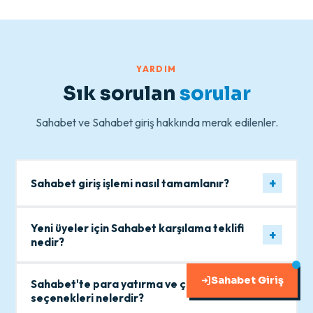
YARDIM
Sık sorulan
sorular
Sahabet ve Sahabet giriş hakkında merak edilenler.
+
Sahabet giriş işlemi nasıl tamamlanır?
Güncel Sahabet giriş bağlantısını açın, kullanıcı
Yeni üyeler için Sahabet karşılama teklifi
bilgilerinizi girin. İlk kez geliyorsanız kayıt formunu
+
nedir?
doldurarak hesap açabilirsiniz. Engelleme durumunda
bu sayfadaki aktif linki tercih edin.
İlk yatırımlarda %200'e varan karşılama bonusu ve 250
Sahabet Giriş
Sahabet'te para yatırma ve çekme
freespin sunulabilir. Kampanya koşulları ve çevrim
+
seçenekleri nelerdir?
kuralları hesabınızdaki promosyon panelinde güncel