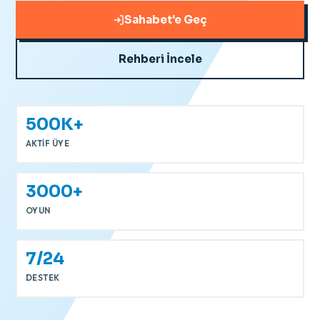
Sahabet'e Geç
Rehberi İncele
500K+
AKTIF ÜYE
3000+
OYUN
7/24
DESTEK