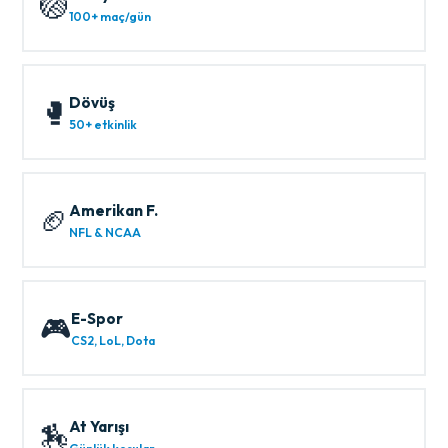
🏐
100+ maç/gün
Dövüş
🥊
50+ etkinlik
Amerikan F.
🏈
NFL & NCAA
E-Spor
🎮
CS2, LoL, Dota
At Yarışı
🏇