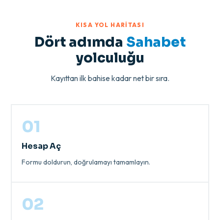
KISA YOL HARITASI
Dört adımda
Sahabet
yolculuğu
Kayıttan ilk bahise kadar net bir sıra.
01
Hesap Aç
Formu doldurun, doğrulamayı tamamlayın.
02