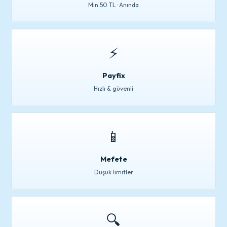
Min 50 TL · Anında
⚡
Payfix
Hızlı & güvenli
📱
Mefete
Düşük limitler
🔍