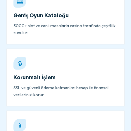
🎰
Geniş Oyun Kataloğu
3000+ slot ve canlı masalarla casino tarafında çeşitlilik
sunulur.
🔒
Korunmalı İşlem
SSL ve güvenli ödeme katmanları hesap ile finansal
verilerinizi korur.
📱