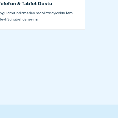
Telefon & Tablet Dostu
ygulama indirmeden mobil tarayıcıdan tam
şlevli Sahabet deneyimi.