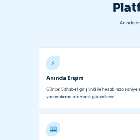
Plat
Anında er
⚡
Anında Erişim
Güncel Sahabet giriş linki ile hesabınıza saniyel
yönlendirme otomatik güncellenir.
🎰