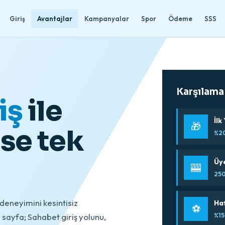
Giriş
Avantajlar
Kampanyalar
Spor
Ödeme
SSS
Karşılama
iş
ile
İlk
🎁
se tek
%20
Üye
🎰
250
 deneyimini kesintisiz
Ha
⚽
 sayfa; Sahabet giriş yolunu,
%15