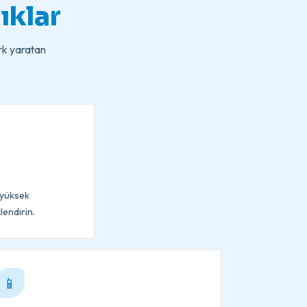
ıklar
rk yaratan
 yüksek
lendirin.
📱