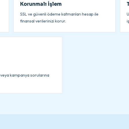
Korunmalı İşlem
SSL ve güvenli ödeme katmanları hesap ile
U
finansal verilerinizi korur.
i
me veya kampanya sorularına