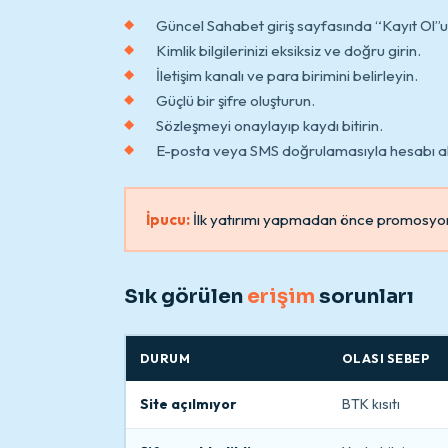
Güncel Sahabet giriş sayfasında “Kayıt Ol”u
Kimlik bilgilerinizi eksiksiz ve doğru girin.
İletişim kanalı ve para birimini belirleyin.
Güçlü bir şifre oluşturun.
Sözleşmeyi onaylayıp kaydı bitirin.
E-posta veya SMS doğrulamasıyla hesabı akti
İpucu:
İlk yatırımı yapmadan önce promosyon pa
Sık görülen
erişim
sorunları
DURUM
OLASI SEBEP
Site açılmıyor
BTK kısıtı