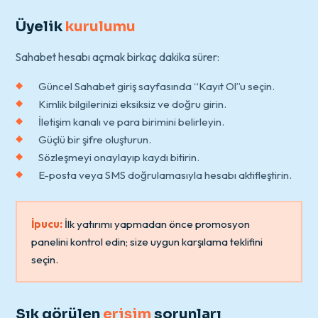
Üyelik
kurulumu
Sahabet hesabı açmak birkaç dakika sürer:
Güncel Sahabet giriş sayfasında “Kayıt Ol”u seçin.
Kimlik bilgilerinizi eksiksiz ve doğru girin.
İletişim kanalı ve para birimini belirleyin.
Güçlü bir şifre oluşturun.
Sözleşmeyi onaylayıp kaydı bitirin.
E-posta veya SMS doğrulamasıyla hesabı aktifleştirin.
İpucu:
İlk yatırımı yapmadan önce promosyon
panelini kontrol edin; size uygun karşılama teklifini
seçin.
Sık görülen
erişim
sorunları