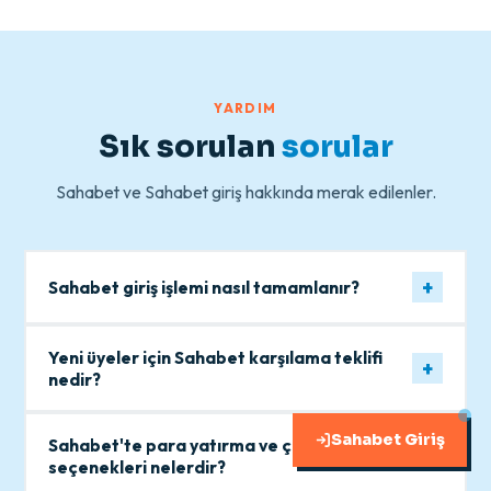
YARDIM
Sık sorulan
sorular
Sahabet ve Sahabet giriş hakkında merak edilenler.
+
Sahabet giriş işlemi nasıl tamamlanır?
Güncel Sahabet giriş bağlantısını açın, kullanıcı
Yeni üyeler için Sahabet karşılama teklifi
bilgilerinizi girin. İlk kez geliyorsanız kayıt formunu
+
nedir?
doldurarak hesap açabilirsiniz. Engelleme durumunda
bu sayfadaki aktif linki tercih edin.
İlk yatırımlarda %200'e varan karşılama bonusu ve 250
Sahabet Giriş
Sahabet'te para yatırma ve çekme
freespin sunulabilir. Kampanya koşulları ve çevrim
+
seçenekleri nelerdir?
kuralları hesabınızdaki promosyon panelinde güncel