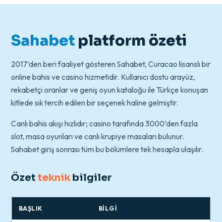
Sahabet
platform özeti
2017’den beri faaliyet gösteren Sahabet, Curacao lisanslı bir
online bahis ve casino hizmetidir. Kullanıcı dostu arayüz,
rekabetçi oranlar ve geniş oyun kataloğu ile Türkçe konuşan
kitlede sık tercih edilen bir seçenek haline gelmiştir.
Canlı bahis akışı hızlıdır; casino tarafında 3000’den fazla
slot, masa oyunları ve canlı krupiye masaları bulunur.
Sahabet giriş sonrası tüm bu bölümlere tek hesapla ulaşılır.
Özet
teknik
bilgiler
BAŞLIK
BILGI