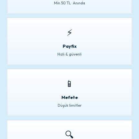
Min 50 TL · Anında
⚡
Payfix
Hızlı & güvenli
📱
Mefete
Düşük limitler
🔍