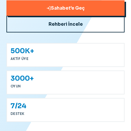
Sahabet'e Geç
Rehberi İncele
500K+
AKTIF ÜYE
3000+
OYUN
7/24
DESTEK