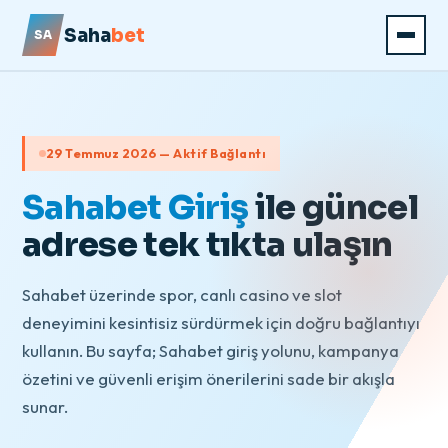
Saha
bet
SA
29 Temmuz 2026 — Aktif Bağlantı
Sahabet Giriş
ile güncel
adrese tek tıkta ulaşın
Sahabet üzerinde spor, canlı casino ve slot
deneyimini kesintisiz sürdürmek için doğru bağlantıyı
kullanın. Bu sayfa; Sahabet giriş yolunu, kampanya
özetini ve güvenli erişim önerilerini sade bir akışla
sunar.