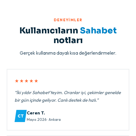
DENEYIMLER
Kullanıcıların
Sahabet
notları
Gerçek kullanıma dayalı kısa değerlendirmeler.
★★★★★
“İki yıldır Sahabet’teyim. Oranlar iyi, çekimler genelde
bir gün içinde geliyor. Canlı destek de hızlı.”
Ceren T.
CT
Mayıs 2026 · Ankara