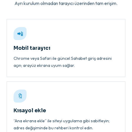
Ayrı kurulum olmadan tarayıcı üzerinden tam erişim.
📲
Mobil tarayıcı
Chrome veya Safari ile güncel Sahabet giriş adresini
açın; arayüz ekrana uyum sağlar.
🔖
Kısayol ekle
“Ana ekrana ekle” ile siteyi uygulama gibi sabitleyin;
adres değişiminde bu rehberi kontrol edin.