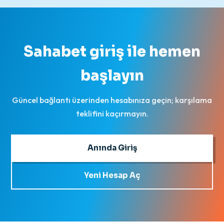
Sahabet giriş ile hemen
başlayın
Güncel bağlantı üzerinden hesabınıza geçin; karşılama
teklifini kaçırmayın.
Anında Giriş
Yeni Hesap Aç