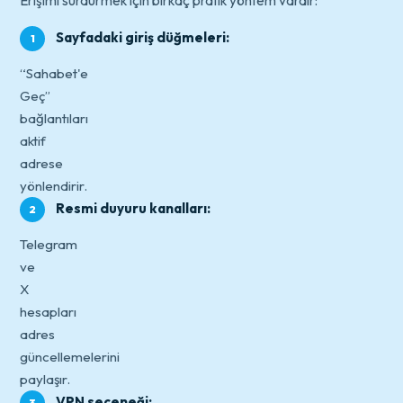
Erişimi sürdürmek için birkaç pratik yöntem vardır:
Sayfadaki giriş düğmeleri:
“Sahabet'e
Geç”
bağlantıları
aktif
adrese
yönlendirir.
Resmi duyuru kanalları:
Telegram
ve
X
hesapları
adres
güncellemelerini
paylaşır.
VPN seçeneği: