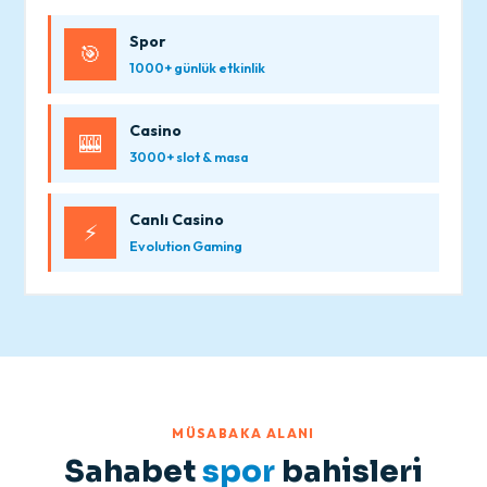
Spor
🎯
1000+ günlük etkinlik
Casino
🎰
3000+ slot & masa
Canlı Casino
⚡
Evolution Gaming
MÜSABAKA ALANI
Sahabet
spor
bahisleri