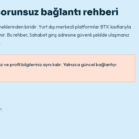
orunsuz bağlantı rehberi
klerinden biridir. Yurt dışı merkezli platformlar BTK kısıtlarıyla
nir. Bu rehber, Sahabet giriş adresine güvenli şekilde ulaşmanız
.
ve profil bilgileriniz aynı kalır. Yalnızca güncel bağlantıyı
r: