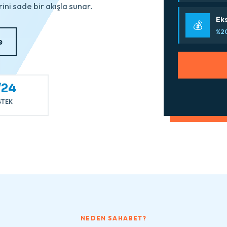
ni sade bir akışla sunar.
Eks
💰
%20
e
/24
STEK
NEDEN SAHABET?