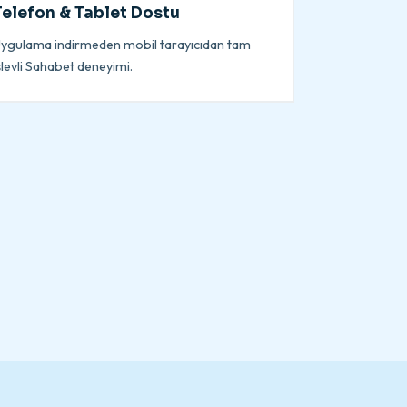
Telefon & Tablet Dostu
ygulama indirmeden mobil tarayıcıdan tam
şlevli Sahabet deneyimi.