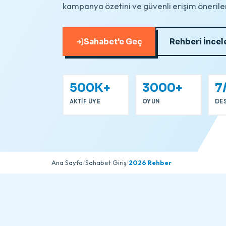
kampanya özetini ve güvenli erişim önerileri
Sahabet'e Geç
Rehberi İncel
500K+
3000+
7
AKTIF ÜYE
OYUN
DE
Ana Sayfa
/
Sahabet Giriş
/
2026 Rehber