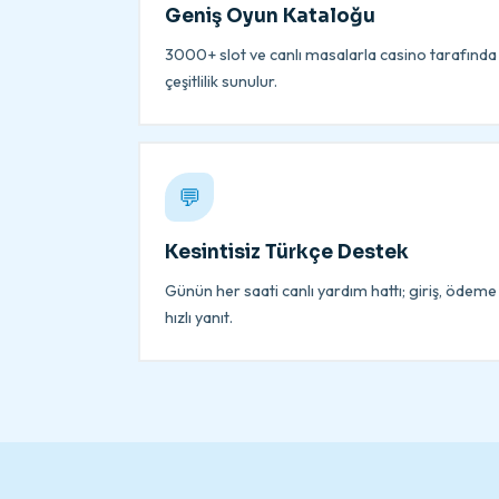
Geniş Oyun Kataloğu
3000+ slot ve canlı masalarla casino tarafında
çeşitlilik sunulur.
💬
Kesintisiz Türkçe Destek
Günün her saati canlı yardım hattı; giriş, öde
hızlı yanıt.