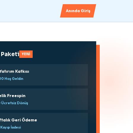
Anında Giriş
 Paketi
YENİ
 Yatırım Katkısı
0 Hoş Geldin
lik Freespin
 Ücretsiz Dönüş
ftalık Geri Ödeme
 Kayıp İadesi