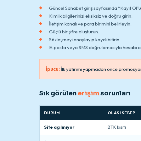
Güncel Sahabet giriş sayfasında “Kayıt Ol”u
Kimlik bilgilerinizi eksiksiz ve doğru girin.
İletişim kanalı ve para birimini belirleyin.
Güçlü bir şifre oluşturun.
Sözleşmeyi onaylayıp kaydı bitirin.
E-posta veya SMS doğrulamasıyla hesabı akti
İpucu:
İlk yatırımı yapmadan önce promosyon pa
Sık görülen
erişim
sorunları
DURUM
OLASI SEBEP
Site açılmıyor
BTK kısıtı