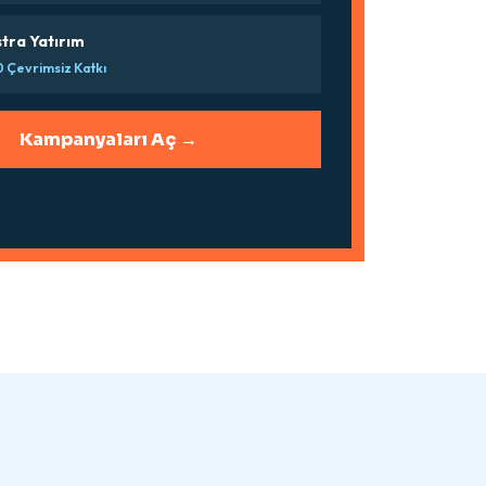
tra Yatırım
 Çevrimsiz Katkı
Kampanyaları Aç →