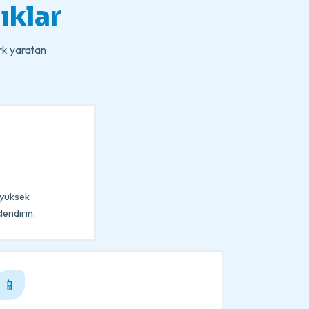
ıklar
rk yaratan
 yüksek
lendirin.
📱