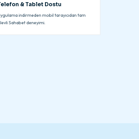
Telefon & Tablet Dostu
ygulama indirmeden mobil tarayıcıdan tam
şlevli Sahabet deneyimi.