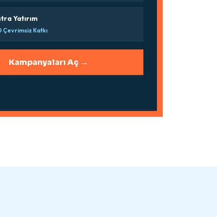
tra Yatırım
 Çevrimsiz Katkı
Kampanyaları Aç →