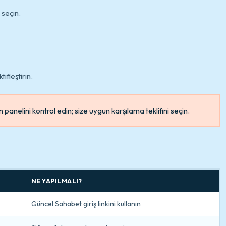
 seçin.
fleştirin.
nelini kontrol edin; size uygun karşılama teklifini seçin.
NE YAPILMALI?
Güncel Sahabet giriş linkini kullanın