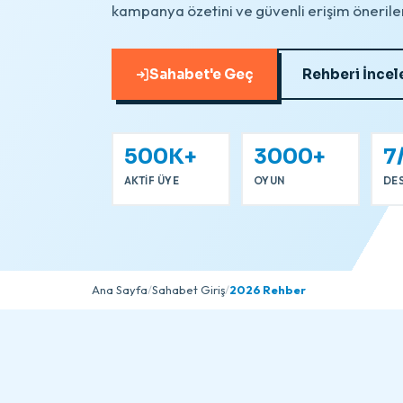
kampanya özetini ve güvenli erişim önerileri
Sahabet'e Geç
Rehberi İncel
500K+
3000+
7
AKTIF ÜYE
OYUN
DE
Ana Sayfa
/
Sahabet Giriş
/
2026 Rehber