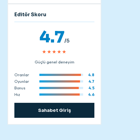
Editör Skoru
4.7
/5
★★★★★
Güçlü genel deneyim
Oranlar
4.8
Oyunlar
4.7
Bonus
4.5
Hız
4.6
Sahabet Giriş