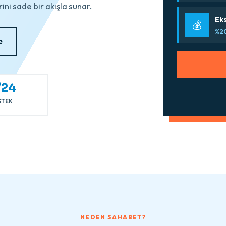
ni sade bir akışla sunar.
Eks
💰
%20
e
/24
STEK
NEDEN SAHABET?