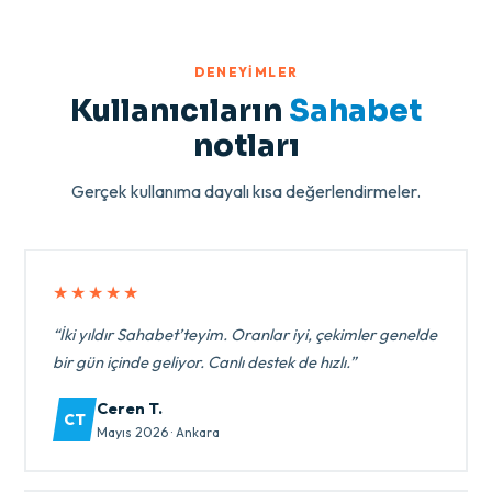
DENEYIMLER
Kullanıcıların
Sahabet
notları
Gerçek kullanıma dayalı kısa değerlendirmeler.
★★★★★
“İki yıldır Sahabet’teyim. Oranlar iyi, çekimler genelde
bir gün içinde geliyor. Canlı destek de hızlı.”
Ceren T.
CT
Mayıs 2026 · Ankara