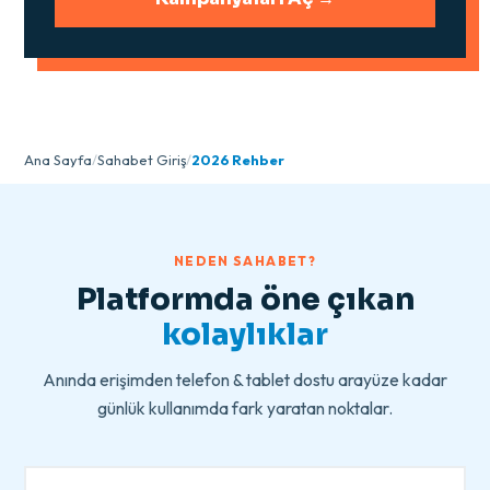
Ana Sayfa
/
Sahabet Giriş
/
2026 Rehber
NEDEN SAHABET?
Platformda öne çıkan
kolaylıklar
Anında erişimden telefon & tablet dostu arayüze kadar
günlük kullanımda fark yaratan noktalar.