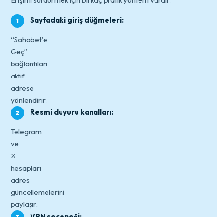
Erişimi sürdürmek için birkaç pratik yöntem vardır:
Sayfadaki giriş düğmeleri:
“Sahabet'e
Geç”
bağlantıları
aktif
adrese
yönlendirir.
Resmi duyuru kanalları:
Telegram
ve
X
hesapları
adres
güncellemelerini
paylaşır.
VPN seçeneği: