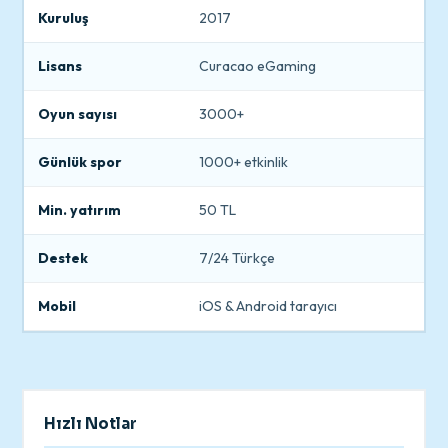
Kuruluş
2017
Lisans
Curacao eGaming
Oyun sayısı
3000+
Günlük spor
1000+ etkinlik
Min. yatırım
50 TL
Destek
7/24 Türkçe
Mobil
iOS & Android tarayıcı
Hızlı Notlar