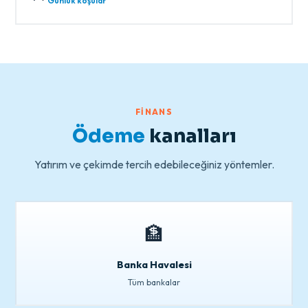
Günlük koşular
FINANS
Ödeme
kanalları
Yatırım ve çekimde tercih edebileceğiniz yöntemler.
🏦
Banka Havalesi
Tüm bankalar