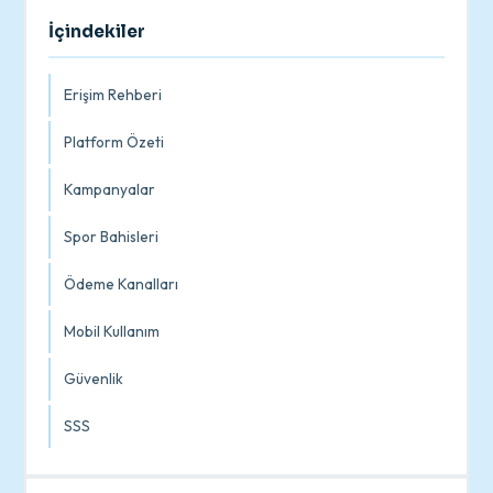
İçindekiler
Erişim Rehberi
Platform Özeti
Kampanyalar
Spor Bahisleri
Ödeme Kanalları
Mobil Kullanım
Güvenlik
SSS