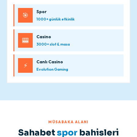
Spor
🎯
1000+ günlük etkinlik
Casino
🎰
3000+ slot & masa
Canlı Casino
⚡
Evolution Gaming
MÜSABAKA ALANI
Sahabet
spor
bahisleri