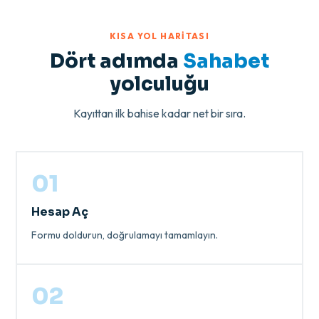
KISA YOL HARITASI
Dört adımda
Sahabet
yolculuğu
Kayıttan ilk bahise kadar net bir sıra.
01
Hesap Aç
Formu doldurun, doğrulamayı tamamlayın.
02