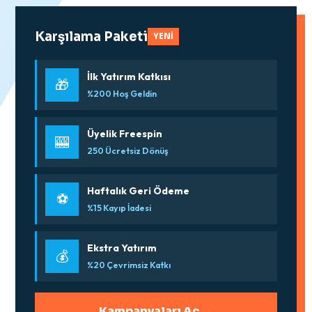
Karşılama Paketi
YENİ
İlk Yatırım Katkısı
🎁
%200 Hoş Geldin
Üyelik Freespin
🎰
250 Ücretsiz Dönüş
Haftalık Geri Ödeme
⚽
%15 Kayıp İadesi
Ekstra Yatırım
💰
%20 Çevrimsiz Katkı
Kampanyaları Aç →