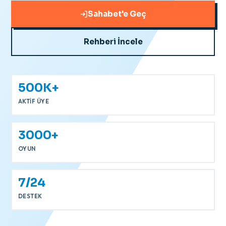
Sahabet'e Geç
Rehberi İncele
500K+
AKTIF ÜYE
3000+
OYUN
7/24
DESTEK