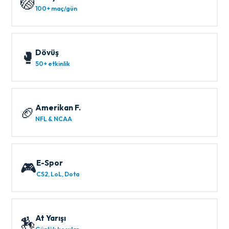
🏐
100+ maç/gün
Dövüş
🥊
50+ etkinlik
Amerikan F.
🏈
NFL & NCAA
E-Spor
🎮
CS2, LoL, Dota
At Yarışı
🏇