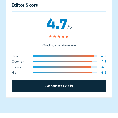
Editör Skoru
4.7
/5
★★★★★
Güçlü genel deneyim
Oranlar
4.8
Oyunlar
4.7
Bonus
4.5
Hız
4.6
Sahabet Giriş