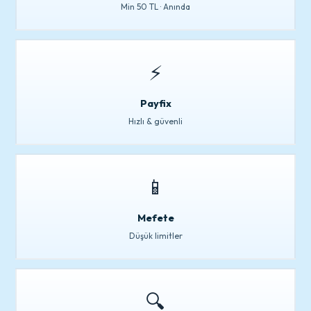
Min 50 TL · Anında
⚡
Payfix
Hızlı & güvenli
📱
Mefete
Düşük limitler
🔍