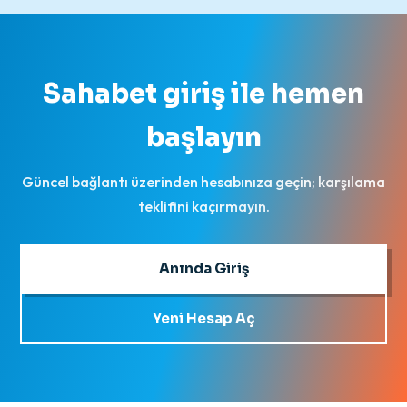
Sahabet giriş ile hemen
başlayın
Güncel bağlantı üzerinden hesabınıza geçin; karşılama
teklifini kaçırmayın.
Anında Giriş
Yeni Hesap Aç