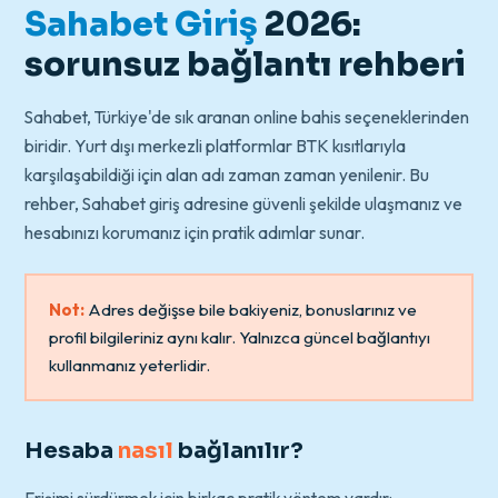
Sahabet Giriş
2026:
sorunsuz bağlantı rehberi
Sahabet, Türkiye'de sık aranan online bahis seçeneklerinden
biridir. Yurt dışı merkezli platformlar BTK kısıtlarıyla
karşılaşabildiği için alan adı zaman zaman yenilenir. Bu
rehber, Sahabet giriş adresine güvenli şekilde ulaşmanız ve
hesabınızı korumanız için pratik adımlar sunar.
Not:
Adres değişse bile bakiyeniz, bonuslarınız ve
profil bilgileriniz aynı kalır. Yalnızca güncel bağlantıyı
kullanmanız yeterlidir.
Hesaba
nasıl
bağlanılır?